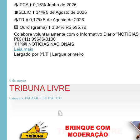
💲IPCA ⬆️ 0,16% Junho de 2026
💲SELIC ⬆️ 14% 5 de Agosto de 2026
💲TR ⬆️ 0,17% 5 de Agosto de 2026
🟨 Ouro (grama) ⬆️ 3,84% R$ 695,79
Colabore voluntariamente com o Informativo Diário “NOTÍCI
PIX (41) 99646-0100
🇧🇷📰 NOTÍCIAS NACIONAIS
Leia mais
Largado por
𝕄.𝕋
|
Largue primeiro
6 de
agosto
TRIBUNA LIVRE
Categoria:
FALA QUE EU ESCUTO
♘