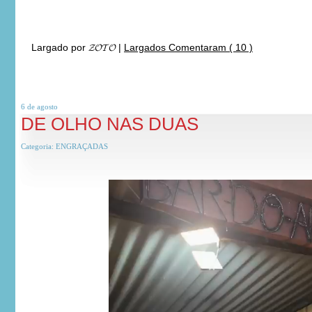
***
Largado por
𝓩𝓞𝓣𝓞
|
Largados Comentaram ( 10 )
6 de
agosto
DE OLHO NAS DUAS
Categoria:
ENGRAÇADAS