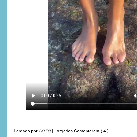
Largado por
𝓩𝓞𝓣𝓞
|
Largados Comentaram ( 4 )