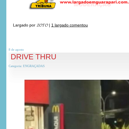
Largado por
𝓩𝓞𝓣𝓞
|
1 largado comentou
8 de
agosto
DRIVE THRU
Categoria:
ENGRAÇADAS