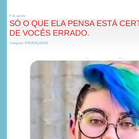
8 de
agosto
SÓ O QUE ELA PENSA ESTÁ CER
DE VOCÊS ERRADO.
Categoria:
ENGRAÇADAS