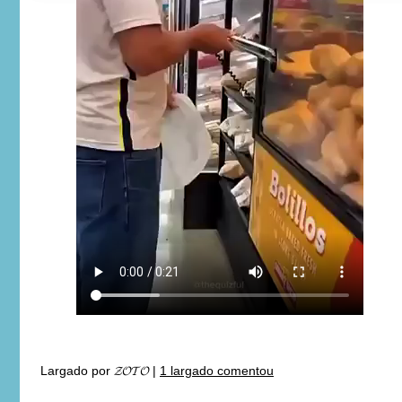
Largado por
𝓩𝓞𝓣𝓞
|
1 largado comentou