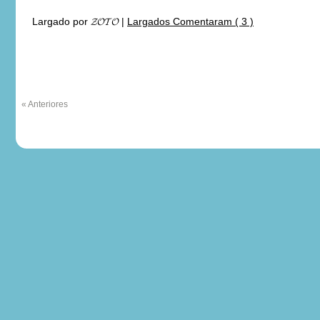
Largado por
𝓩𝓞𝓣𝓞
|
Largados Comentaram ( 3 )
« Anteriores