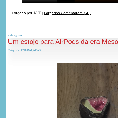
Largado por
𝕄.𝕋
|
Largados Comentaram ( 4 )
7 de
agosto
Um estojo para AirPods da era Meso
Categoria:
ENGRAÇADAS