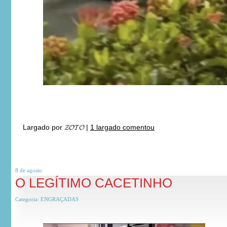
Largado por
𝓩𝓞𝓣𝓞
|
1 largado comentou
8 de
agosto
O LEGÍTIMO CACETINHO
Categoria:
ENGRAÇADAS