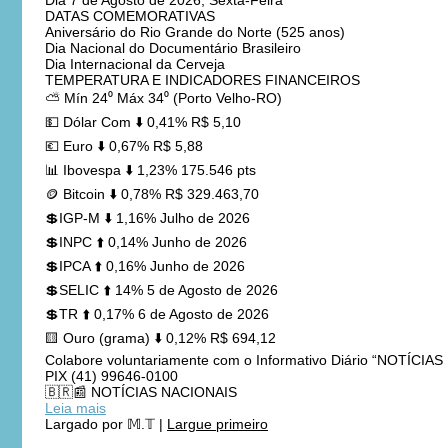
Dia 7 de Agosto de 2026, Sexta-Feira
DATAS COMEMORATIVAS
Aniversário do Rio Grande do Norte (525 anos)
Dia Nacional do Documentário Brasileiro
Dia Internacional da Cerveja
TEMPERATURA E INDICADORES FINANCEIROS
⛅ Mín 24⁰ Máx 34⁰ (Porto Velho-RO)
💵 Dólar Com ⬇️ 0,41% R$ 5,10
💶 Euro ⬇️ 0,67% R$ 5,88
📊 Ibovespa ⬇️ 1,23% 175.546 pts
🪙 Bitcoin ⬇️ 0,78% R$ 329.463,70
💲IGP-M ⬇️ 1,16% Julho de 2026
💲INPC ⬆️ 0,14% Junho de 2026
💲IPCA ⬆️ 0,16% Junho de 2026
💲SELIC ⬆️ 14% 5 de Agosto de 2026
💲TR ⬆️ 0,17% 6 de Agosto de 2026
🟨 Ouro (grama) ⬇️ 0,12% R$ 694,12
Colabore voluntariamente com o Informativo Diário “NOTÍCI
PIX (41) 99646-0100
🇧🇷📰 NOTÍCIAS NACIONAIS
Leia mais
Largado por
𝕄.𝕋
|
Largue primeiro