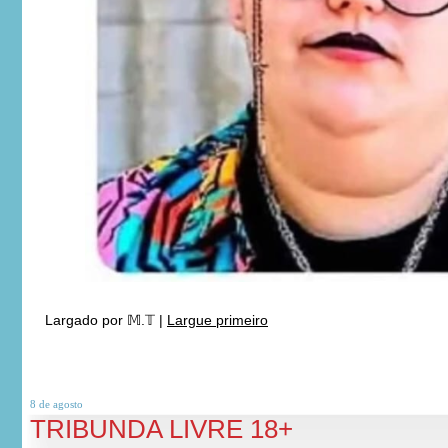
Largado por
𝕄.𝕋
|
Largue primeiro
8 de
agosto
TRIBUNDA LIVRE 18+