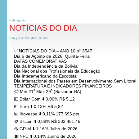
6 de
agosto
NOTÍCIAS DO DIA
Categoria:
ENGRAÇADAS
✅ NOTÍCIAS DO DIA – ANO 10 n° 3547
Dia 6 de Agosto de 2026, Quinta-Feira
DATAS COMEMORATIVAS
Dia da Independência da Bolívia
Dia Nacional dos Profissionais da Educação
Dia Interamericano do Escotista
Dia Internacional dos Países em Desenvolvimento Sem Litoral
TEMPERATURA E INDICADORES FINANCEIROS
⛅ Mín 21⁰ Máx 29⁰ (Salvador-BA)
💵 Dólar Com ⬇️ 0,06% R$ 5,12
💶 Euro ⬆️ 0,13% R$ 5,92
📊 Ibovespa ⬇️ 0,11% 177.696 pts
🪙 Bitcoin ⬆️ 0,88% R$ 332.451,45
💲IGP-M ⬇️ 1,16% Julho de 2026
💲INPC ⬆️ 0,14% Junho de 2026