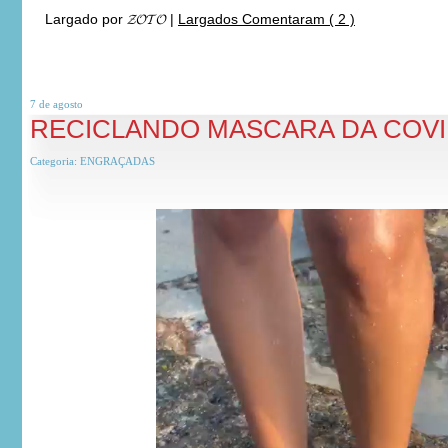
Largado por
𝓩𝓞𝓣𝓞
|
Largados Comentaram ( 2 )
7 de
agosto
RECICLANDO MASCARA DA COV
Categoria:
ENGRAÇADAS