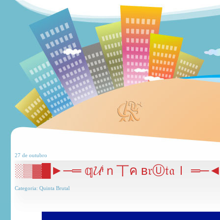
27 de
outubro
░▒▓█►─═ 𝕢𝓤ᶤｎ丅ค в𝔯Ⓤ𝔱𝔞ｌ ═
Categoria:
Quinta Brutal