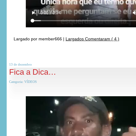
Largado por
member666
|
Largados Comentaram ( 4 )
13 de
dezembro
Fica a Dica…
Categoria:
VÍDEOS