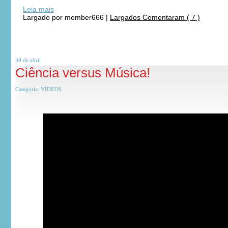
Leia mais
Largado por
member666
|
Largados Comentaram ( 7 )
30 de
abril
Ciência versus Música!
Categoria:
VÍDEOS