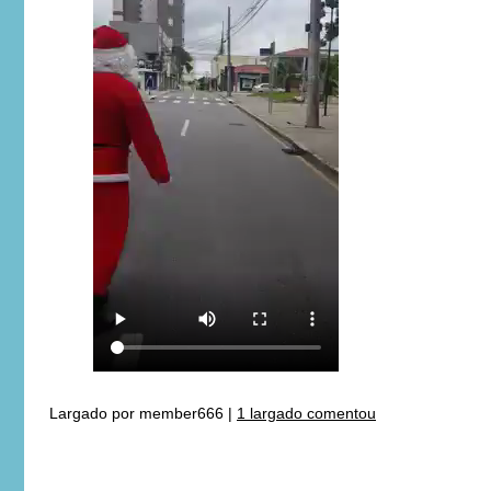
Largado por
member666
|
1 largado comentou