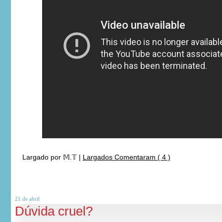
Largado por
𝕄.𝕋
|
Largados Comentaram ( 4 )
21 de
abril
Dúvida cruel?