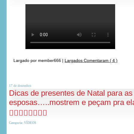
Largado por
member666
|
Largados Comentaram ( 4 )
17 de
dezembro
Dicas de presentes de Natal para as
esposas…..mostrem e peçam pra el
👇🏻👇🏻👇🏻👇🏻
Categoria:
VÍDEOS