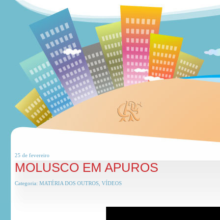
25 de
fevereiro
MOLUSCO EM APUROS
Categoria:
MATÉRIA DOS OUTROS
,
VÍDEOS