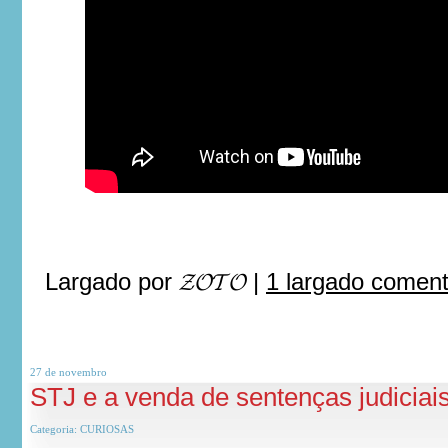
Largado por
𝓩𝓞𝓣𝓞
|
1 largado comen
27 de
novembro
STJ e a venda de sentenças judiciais
Categoria:
CURIOSAS