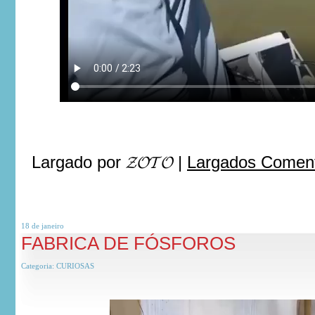
Largado por
𝓩𝓞𝓣𝓞
|
Largados Coment
18 de
janeiro
FABRICA DE FÓSFOROS
Categoria:
CURIOSAS