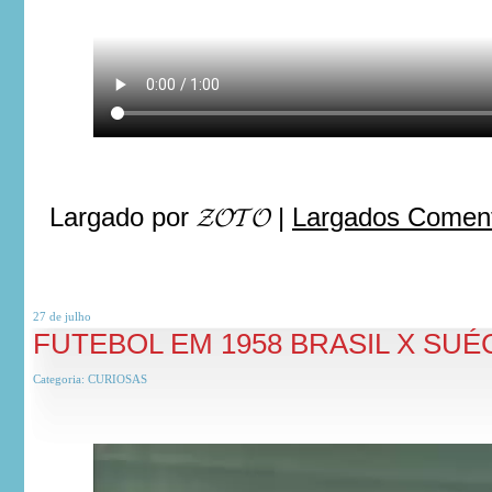
Largado por
𝓩𝓞𝓣𝓞
|
Largados Coment
27 de
julho
FUTEBOL EM 1958 BRASIL X SUÉ
Categoria:
CURIOSAS