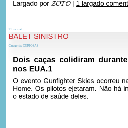
Largado por
𝓩𝓞𝓣𝓞
|
1 largado comen
21 de
maio
BALET SINISTRO
Categoria:
CURIOSAS
Dois caças colidiram durant
nos EUA.1
O evento Gunfighter Skies ocorreu 
Home. Os pilotos ejetaram. Não há i
o estado de saúde deles.