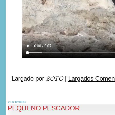
Largado por
𝓩𝓞𝓣𝓞
|
Largados Coment
24 de
fevereiro
PEQUENO PESCADOR