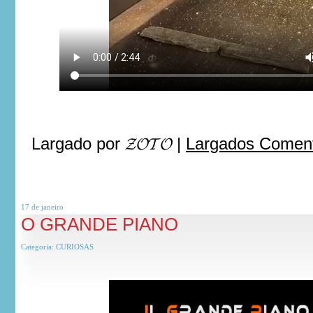
Largado por
𝓩𝓞𝓣𝓞
|
Largados Coment
17 de
janeiro
O GRANDE PIANO
Categoria:
CURIOSAS