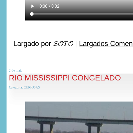
Largado por
𝓩𝓞𝓣𝓞
|
Largados Coment
2 de
maio
RIO MISSISSIPPI CONGELADO
Categoria:
CURIOSAS