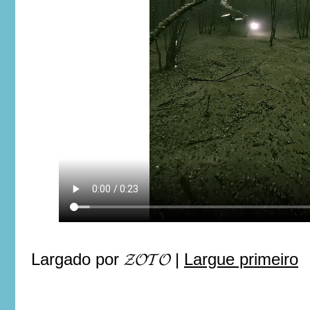
Largado por
𝓩𝓞𝓣𝓞
|
Largue primeiro