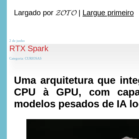
Largado por
𝓩𝓞𝓣𝓞
|
Largue primeiro
2 de
junho
RTX Spark
Categoria:
CURIOSAS
Uma arquitetura que inte
CPU à GPU, com capac
modelos pesados de IA lo