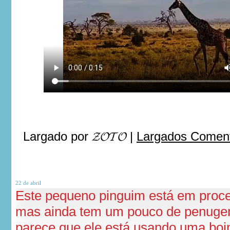
Largado por
𝓩𝓞𝓣𝓞
|
Largados Coment
22 de
abril
Este pequeno pinguim está em proc
mas ainda tem um pouco de penug
parece que ele está usando uma boi