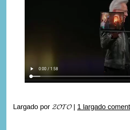
Largado por
𝓩𝓞𝓣𝓞
|
1 largado comen