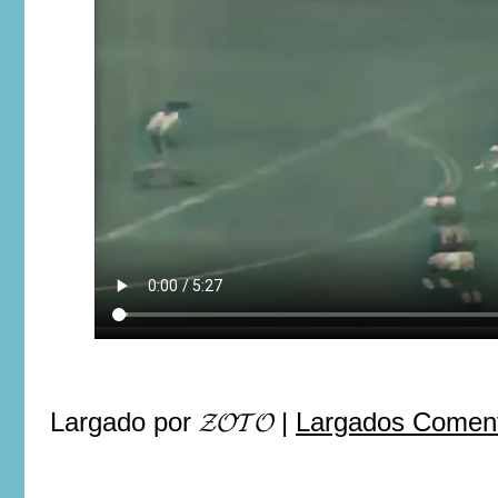
Largado por
𝓩𝓞𝓣𝓞
|
Largados Coment