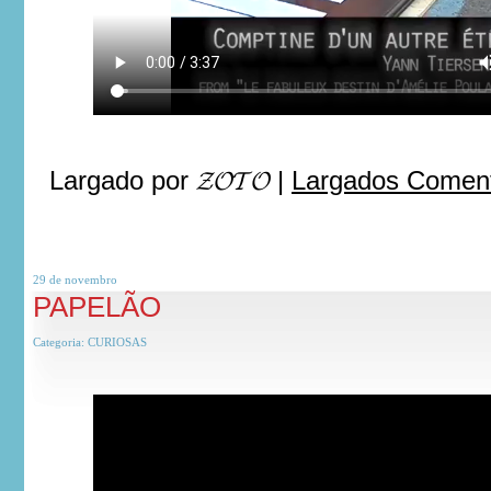
Largado por
𝓩𝓞𝓣𝓞
|
Largados Coment
29 de
novembro
PAPELÃO
Categoria:
CURIOSAS