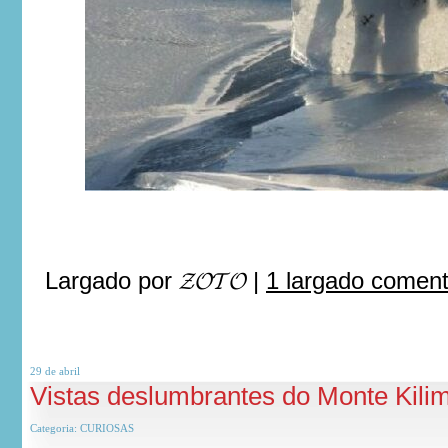
Largado por
𝓩𝓞𝓣𝓞
|
1 largado comen
29 de
abril
Vistas deslumbrantes do Monte Kili
Categoria:
CURIOSAS