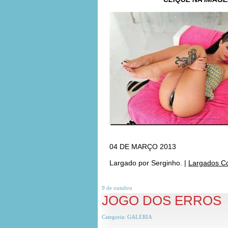
***
***
04 DE MARÇO 2013
Largado por
Serginho.
|
Largados C
9 de
outubro
JOGO DOS ERROS
Categoria:
GALERIA