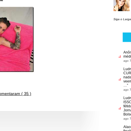
Siga o Larga
Anô
médi
ago 7
Ludm
CU
nada
veem
…
”
ago 7
omentaram ( 35 )
Ludm
ISS
féti
Jorn
Bols
ago 7
Alao