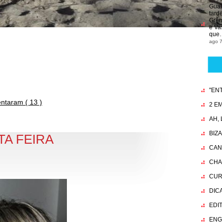
Guai
tard
Grêmi
e Va
que
ago 7
"EN
taram ( 13 )
2 EM
AH,
BIZ
TA FEIRA
CAN
CHA
CUR
DIC
EDI
ENG