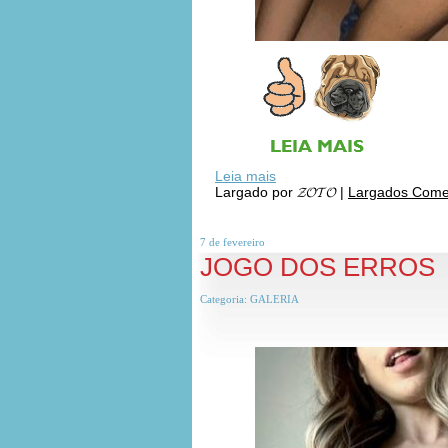
Leia mais
Largado por
𝓩𝓞𝓣𝓞
|
Largados Comen
7 de
fevereiro
JOGO DOS ERROS
Categoria:
GALERIA