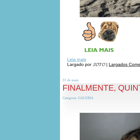
Leia mais
Largado por
𝓩𝓞𝓣𝓞
|
Largados Comen
31 de
maio
FINALMENTE, QUIN
Categoria:
GALERIA