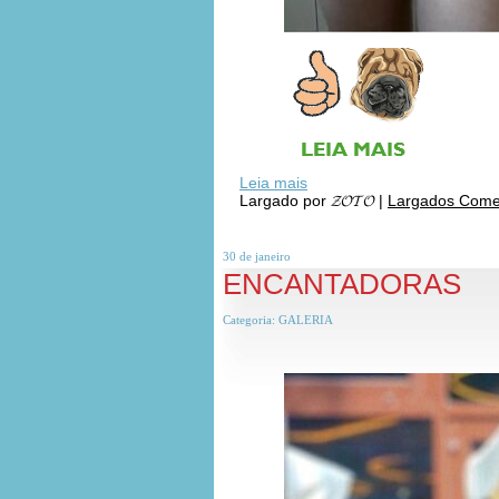
Leia mais
Largado por
𝓩𝓞𝓣𝓞
|
Largados Comen
30 de
janeiro
ENCANTADORAS
Categoria:
GALERIA