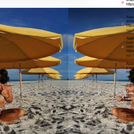
fina
http
ago 7
Alao
acho
http
ago 7
Alao
com 
com 
http
ago 7
Alao
o cr
https
ago 7
Z😉
Cum
http
/
”
ago 7
Guai
INT
“pol
viaj
ago 7