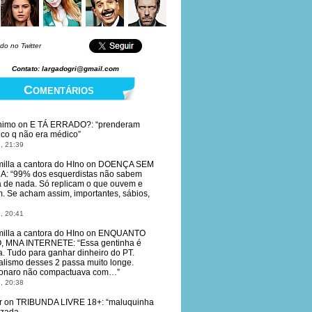
do no Twitter
Contato: largadogri@gmail.com
Comentários
nimo
on
E TÁ ERRADO?
: “
prenderam
co q não era médico
”
, 21:39
illa a cantora do HIno
on
DOENÇA SEM
RA
: “
99% dos esquerdistas não sabem
 de nada. Só replicam o que ouvem e
. Se acham assim, importantes, sábios,
, 20:41
illa a cantora do HIno
on
ENQUANTO
O, MNA INTERNETE
: “
Essa gentinha é
da. Tudo para ganhar dinheiro do PT.
alismo desses 2 passa muito longe.
onaro não compactuava com…
”
, 20:38
r
on
TRIBUNDA LIVRE 18+
: “
maluquinha