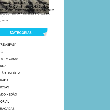
curus
on
TRIBUNA LIVRE
: “
Cheguei
e, mas Foi CUrinthians. kkkkk Santos,
o, Vitória, Internacional, Atlético Mineiro
sco. Correm de Palmeiras e Cruzeiro,
…
”
, 16:48
Categorias
TRE ASPAS"
 1
 LÁ EM CASA!
ARRA
TÃO DA LÚCIA
RADA
IOSAS
A DO NEGÃO
TORIAL
RAÇADAS