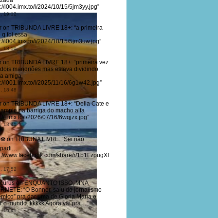
lizada
s://i004.imx.to/i/2024/10/15/5jm3yy.jpg
”
, 19:12
r
on
TRIBUNDA LIVRE 18+
: “
a primeira
 q foi essa
s://i004.imx.to/i/2024/10/15/5jm3uw.jpg
”
, 18:50
r
on
TRIBUNDA LIVRE 18+
: “
primeira vez
dois mandriões mas estava dividindo
a amiga
s://i001.imx.to/i/2025/11/16/6g1w42.jpg
”
, 18:48
r
on
TRIBUNDA LIVRE 18+
: “
Della Cate e
eampie na barriga do macho alfa
://i.imx.to/i/2026/07/16/6wqjzx.jpg
”
, 18:41
T⚽
on
TRIBUNA LIVRE
: “
Sei não
padi…
s://www.facebook.com/share/r/1b1LzpugXf
, 17:52
curus
on
ENQUANTO ISSO, MNA
ERNETE
: “
O Bonner, saiu do jornalismo
êmico” pra dar uma de Gloria Maria e
ar o mundo. kkkkk Agora vai pra…
”
, 16:49