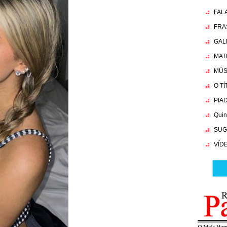
FAL
FRA
GAL
MAT
MÚS
O T
PIA
Quin
SUG
VÍD