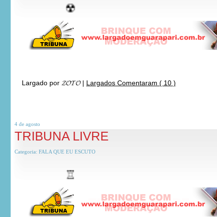
☢
***
Largado por
𝓩𝓞𝓣𝓞
|
Largados Comentaram ( 10 )
4 de
agosto
TRIBUNA LIVRE
Categoria:
FALA QUE EU ESCUTO
♖