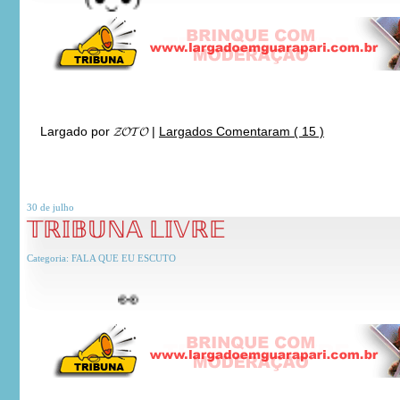
***
Largado por
𝓩𝓞𝓣𝓞
|
Largados Comentaram ( 15 )
30 de
julho
𝕋ℝ𝕀𝔹𝕌ℕ𝔸 𝕃𝕀𝕍ℝ𝔼
Categoria:
FALA QUE EU ESCUTO
👀
***