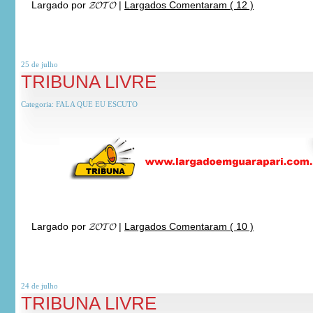
Largado por
𝓩𝓞𝓣𝓞
|
Largados Comentaram ( 12 )
25 de
julho
TRIBUNA LIVRE
Categoria:
FALA QUE EU ESCUTO
Largado por
𝓩𝓞𝓣𝓞
|
Largados Comentaram ( 10 )
24 de
julho
TRIBUNA LIVRE