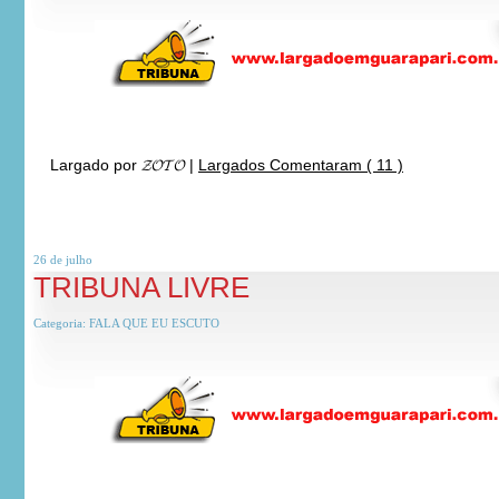
Largado por
𝓩𝓞𝓣𝓞
|
Largados Comentaram ( 11 )
26 de
julho
TRIBUNA LIVRE
Categoria:
FALA QUE EU ESCUTO