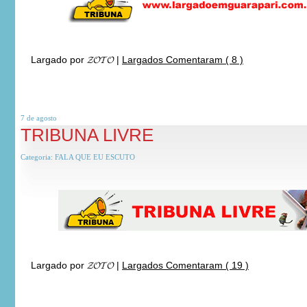
Largado por
𝓩𝓞𝓣𝓞
|
Largados Comentaram ( 8 )
7 de
agosto
TRIBUNA LIVRE
Categoria:
FALA QUE EU ESCUTO
Largado por
𝓩𝓞𝓣𝓞
|
Largados Comentaram ( 19 )