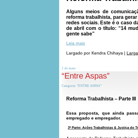
Alguns meios de comunicação
reforma trabalhista, para ger
redes sociais. Este é o caso d
de abril com o título: “14 m
gente sabe”
Leia mais
Largado por
Kendra Chihaya
|
Larga
2 de
maio
“Entre Aspas”
Categoria:
"ENTRE ASPAS"
Reforma Trabalhista – Parte III
Essa proposta, que ainda pass
empregado e empregador.
3º Parte: Ações Trabalhistas & Justiça do T