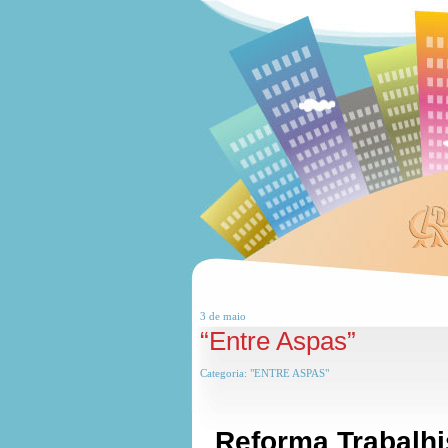
3 de
maio
“Entre Aspas”
Categoria:
"ENTRE ASPAS"
Reforma Trabalhis