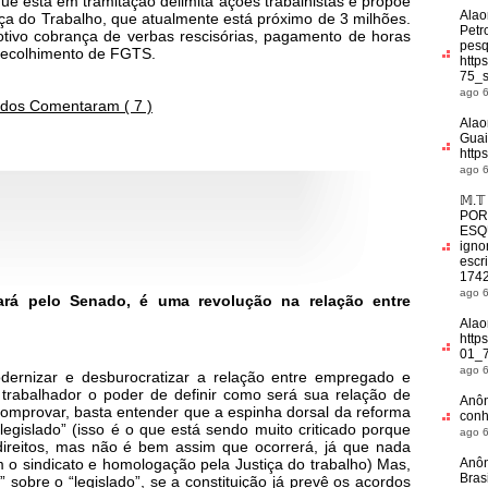
ue está em tramitação delimita ações trabalhistas e propõe
Alao
ça do Trabalho, que atualmente está próximo de 3 milhões.
Petr
otivo cobrança de verbas rescisórias, pagamento de horas
pesq
e recolhimento de FGTS.
http
75_s
ago 6
dos Comentaram ( 7 )
Alao
Guai
http
ago 6
𝕄.𝕋
POR
ESQ
ignor
escr
1742
ago 6
ará pelo Senado, é uma revolução na relação entre
Alao
http
01_7
ago 6
dernizar e desburocratizar a relação entre empregado e
rabalhador o poder de definir como será sua relação de
Anô
omprovar, basta entender que a espinha dorsal da reforma
conh
legislado” (isso é o que está sendo muito criticado porque
ago 6
ireitos, mas não é bem assim que ocorrerá, já que nada
Anô
 o sindicato e homologação pela Justiça do trabalho) Mas,
Bras
 sobre o “legislado”, se a constituição já prevê os acordos