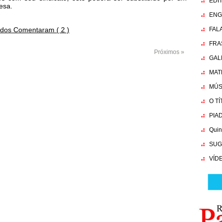
EDI
esa.
ENG
dos Comentaram ( 2 )
FAL
FRA
Próximos »
GAL
MAT
MÚS
O T
PIA
Quin
SUG
VÍD