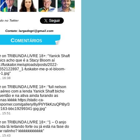
do no Twitter
Contato: largadogri@gmail.com
Comentários
r
on
TRIBUNDA LIVRE 18+
: “
Yanick Shaft
sics acho que é a Stacy Bloom aí
s://fuskator.me/uploads/posts/2022-
652122897_1-fuskator-me-p-xl-bloom-
-1.jpg
”
, 16:38
r
on
TRIBUNDA LIVRE 18+
: “
full nelson
 aéreo com a lenda Yanick Shaft bicho
uentão e na ativa ainda furando as
nas kkkkk https://static-ca-
eporner.com/gallery/8y/PI/Y6kKzuQPI8y/3
163-bbc19299341-jpg.jpg
”
, 15:51
r
on
TRIBUNDA LIVRE 18+
: “
1 – O anjo
nda tá leitando forte ou já está na fase do
ar ralinho? kkkkkkkkkkkkk
”
, 15:43