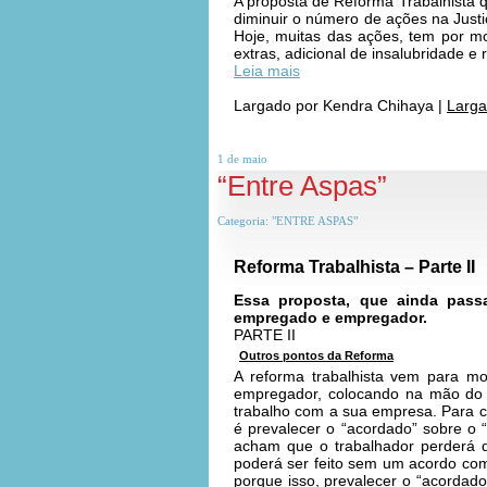
A proposta de Reforma Trabalhista q
diminuir o número de ações na Justi
Hoje, muitas das ações, tem por m
extras, adicional de insalubridade 
Leia mais
Largado por
Kendra Chihaya
|
Larga
1 de
maio
“Entre Aspas”
Categoria:
"ENTRE ASPAS"
Reforma Trabalhista – Parte II
Essa proposta, que ainda pass
empregado e empregador.
PARTE II
Outros pontos da Reforma
A reforma trabalhista vem para mo
empregador, colocando na mão do t
trabalho com a sua empresa. Para c
é prevalecer o “acordado” sobre o “
acham que o trabalhador perderá d
poderá ser feito sem um acordo com
porque isso, prevalecer o “acordado”