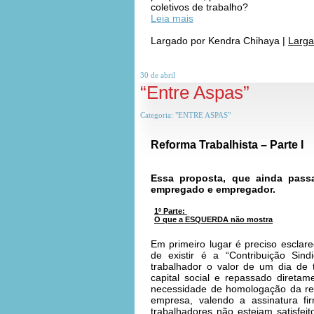
coletivos de trabalho?
Leia mais
Largado por
Kendra Chihaya
|
Larga
30 de
abril
“Entre Aspas”
Categoria:
"ENTRE ASPAS"
Reforma Trabalhista – Parte I
Essa proposta, que ainda pass
empregado e empregador.
1º Parte:
O que a ESQUERDA não mostra
Em primeiro lugar é preciso esclare
de existir é a “Contribuição Sin
trabalhador o valor de um dia de
capital social e repassado direta
necessidade de homologação da re
empresa, valendo a assinatura 
trabalhadores não estejam satisfei