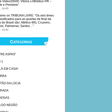
e Video20h00: Vitória x Athletico-PR –
tv e Premiere
”
, 14:45
nimo
on
TRIBUNA LIVRE
: “
Os seis times
lassificados para as quartas de final da
 do Brasil são: Atlético-MG, Cruzeiro,
io, Palmeiras, Santos…
”
, 14:42
Categorias
TRE ASPAS"
 1
 LÁ EM CASA!
ARRA
TÃO DA LÚCIA
RADA
IOSAS
A DO NEGÃO