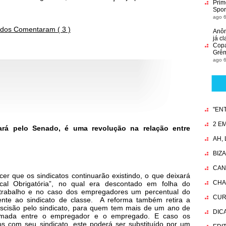
Prim
Spor
ago 6
dos Comentaram ( 3 )
Anô
já c
Copa
Grêm
ago 6
"EN
2 EM
ará pelo Senado, é uma revolução na relação entre
AH,
BIZ
CAN
cer que os sindicatos continuarão existindo, o que deixará
CHA
dical Obrigatória”, no qual era descontado em folha do
 trabalho e no caso dos empregadores um percentual do
CUR
mente ao sindicato de classe. A reforma também retira a
scisão pelo sindicato, para quem tem mais de um ano de
DIC
firmada entre o empregador e o empregado. E caso os
tos com seu sindicato, este poderá ser substituído por um