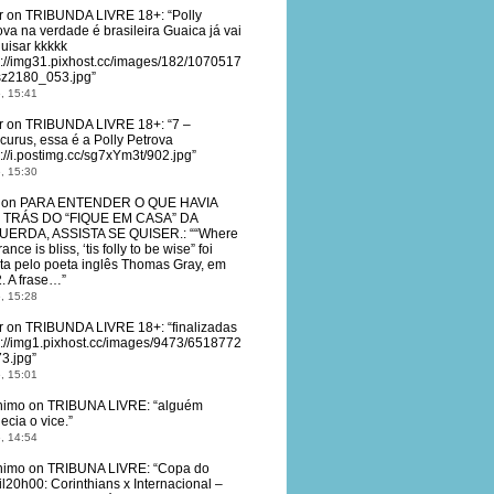
r
on
TRIBUNDA LIVRE 18+
: “
Polly
ova na verdade é brasileira Guaica já vai
uisar kkkkk
s://img31.pixhost.cc/images/182/1070517
z2180_053.jpg
”
, 15:41
r
on
TRIBUNDA LIVRE 18+
: “
7 –
curus, essa é a Polly Petrova
s://i.postimg.cc/sg7xYm3t/902.jpg
”
, 15:30
on
PARA ENTENDER O QUE HAVIA
 TRÁS DO “FIQUE EM CASA” DA
UERDA, ASSISTA SE QUISER.
: “
“Where
ance is bliss, ‘tis folly to be wise” foi
ita pelo poeta inglês Thomas Gray, em
. A frase…
”
, 15:28
r
on
TRIBUNDA LIVRE 18+
: “
finalizadas
s://img1.pixhost.cc/images/9473/6518772
3.jpg
”
, 15:01
nimo
on
TRIBUNA LIVRE
: “
alguém
ecia o vice.
”
, 14:54
nimo
on
TRIBUNA LIVRE
: “
Copa do
il20h00: Corinthians x Internacional –