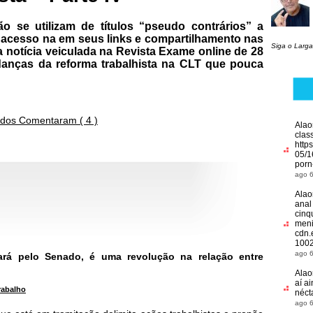
 se utilizam de títulos “pseudo contrários” a
ar acesso na em seus links e compartilhamento nas
Siga o Larga
a notícia veiculada na Revista Exame online de 28
udanças da reforma trabalhista na CLT que pouca
dos Comentaram ( 4 )
Alao
clas
http
05/1
porn
ago 6
Alao
anal
cinq
meni
cdn.
1002
ago 6
ará pelo Senado, é uma revolução na relação entre
Alao
aí ai
rabalho
néct
ago 6