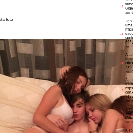
𝓩𝓞
famo
Giga
ago 6
ta foto
𝓩𝓞
uma
http
gado
cont
896.
ago 6
Alao
deton
cdn.
7198
ago 6
Alao
muit
https
cdn.
7198
ago 6
Alao
Teen
Orti
ago 6
Alao