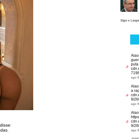
Siga o Larga
Alao
guer
puta 
cdn.
7198
ago 6
Alao
a rap
cdn.
9/26
ago 6
Alao
https
cdn.
disse:
9/26
das.
ago 6