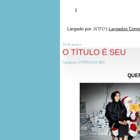
Largado por
𝓩𝓞𝓣𝓞
|
Largados Comen
19 de
janeiro
O TÍTULO É SEU
Categoria:
O TÍTULO É SEU
QUE