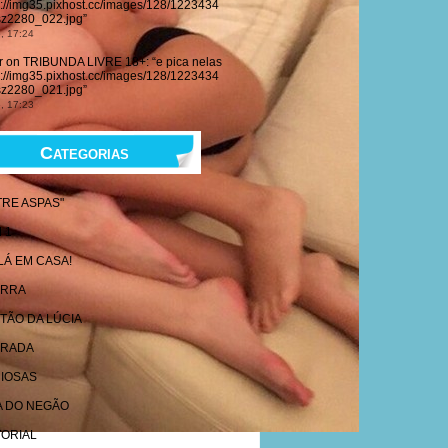
s://img35.pixhost.cc/images/128/1223434
z2280_022.jpg
”
, 17:24
r
on
TRIBUNDA LIVRE 18+
: “
e pica nelas
s://img35.pixhost.cc/images/128/1223434
z2280_021.jpg
”
, 17:23
Categorias
TRE ASPAS"
 1
 LÁ EM CASA!
ARRA
TÃO DA LÚCIA
RADA
IOSAS
A DO NEGÃO
TORIAL