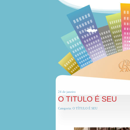
24 de
janeiro
O TITULO É SEU
Categoria:
O TÍTULO É SEU