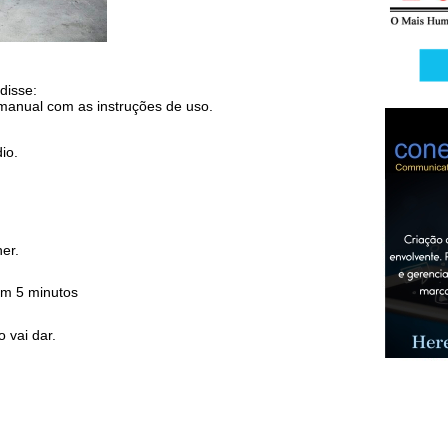
disse:
manual com as instruções de uso.
io.
er.
em 5 minutos
 vai dar.