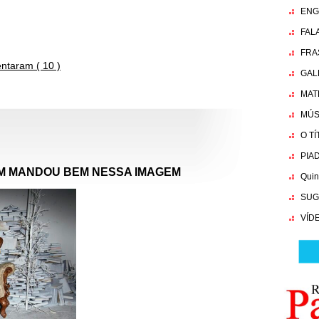
ENG
FAL
FRA
taram ( 10 )
GAL
MAT
MÚS
O T
PIA
M MANDOU BEM NESSA IMAGEM
Quin
SUG
VÍD