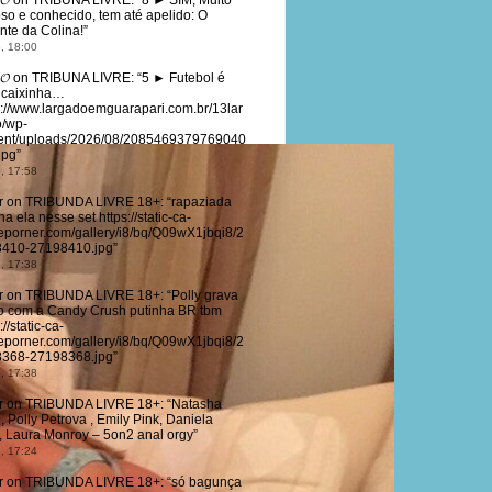
𝓞
on
TRIBUNA LIVRE
: “
8 ► SIM, Muito
so e conhecido, tem até apelido: O
nte da Colina!
”
, 18:00
𝓞
on
TRIBUNA LIVRE
: “
5 ► Futebol é
 caixinha…
s://www.largadoemguarapari.com.br/13lar
/wp-
ent/uploads/2026/08/2085469379769040
jpg
”
, 17:58
r
on
TRIBUNDA LIVRE 18+
: “
rapaziada
a ela nesse set https://static-ca-
eporner.com/gallery/i8/bq/Q09wX1jbqi8/2
410-27198410.jpg
”
, 17:38
r
on
TRIBUNDA LIVRE 18+
: “
Polly grava
o com a Candy Crush putinha BR tbm
://static-ca-
eporner.com/gallery/i8/bq/Q09wX1jbqi8/2
368-27198368.jpg
”
, 17:38
r
on
TRIBUNDA LIVRE 18+
: “
Natasha
, Polly Petrova , Emily Pink, Daniela
z, Laura Monroy – 5on2 anal orgy
”
, 17:24
r
on
TRIBUNDA LIVRE 18+
: “
só bagunça