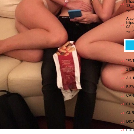
http
13_s
ago 6
Alao
http
08_s
ago 6
"EN
2 EM
AH,
BIZ
CAN
CHA
CUR
DIC
EDI