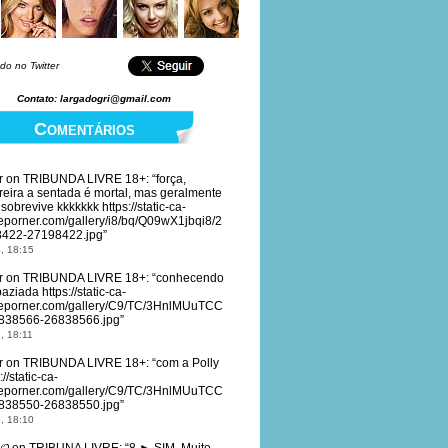
do no Twitter
Contato: largadogri@gmail.com
Comentários
r
on
TRIBUNDA LIVRE 18+
: “
força,
reira a sentada é mortal, mas geralmente
sobrevive kkkkkkk https://static-ca-
eporner.com/gallery/i8/bq/Q09wX1jbqi8/2
422-27198422.jpg
”
, 18:15
r
on
TRIBUNDA LIVRE 18+
: “
conhecendo
aziada https://static-ca-
eporner.com/gallery/C9/TC/3HnlMUuTCC
838566-26838566.jpg
”
, 18:11
r
on
TRIBUNDA LIVRE 18+
: “
com a Polly
://static-ca-
eporner.com/gallery/C9/TC/3HnlMUuTCC
838550-26838550.jpg
”
, 18:10