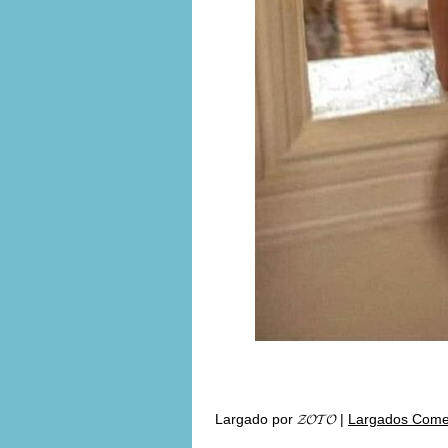
Largado por
𝓩𝓞𝓣𝓞
|
Largados Comen