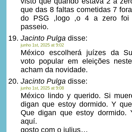
visto que quando estava 2 a zer
que das 8 faltas cometidas 7 fora
do PSG ,logo ,o 4 a zero foi
passeio.
Jacinto Pulga
disse:
junho 1st, 2025 at 9:02
México escolherá juízes da S
voto popular em eleições nest
acham da novidade.
Jacinto Pulga
disse:
junho 1st, 2025 at 9:08
México lindo y querido. Si muer
digan que estoy dormido. Y que
Que digan que estoy dormido. 
aquí.
gosto com o julius…