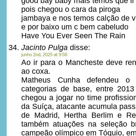
good bay baby mais temos que ir
pois chegou o cara da piroga
jambaya e nos temos calção de 
e por baixo um c bem cabeludo
Have You Ever Seen The Rain
Jacinto Pulga
disse:
junho 2nd, 2025 at 9:58
Ao ir para o Mancheste deve re
ao coxa.
Matheus Cunha defendeu o C
categorias de base, entre 201
chegou a jogar no time profissio
da Suíça, atacante acumula pass
de Madrid, Hertha Berlim e Re
também atuações na seleção bra
campeão olímpico em Tóquio, em