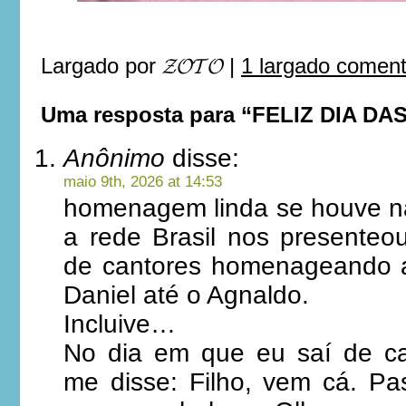
Largado por
𝓩𝓞𝓣𝓞
|
1 largado comen
Uma resposta para “FELIZ DIA DA
Anônimo
disse:
maio 9th, 2026 at 14:53
homenagem linda se houve na 
a rede Brasil nos presente
de cantores homenageando 
Daniel até o Agnaldo.
Incluive…
No dia em que eu saí de c
me disse: Filho, vem cá. P