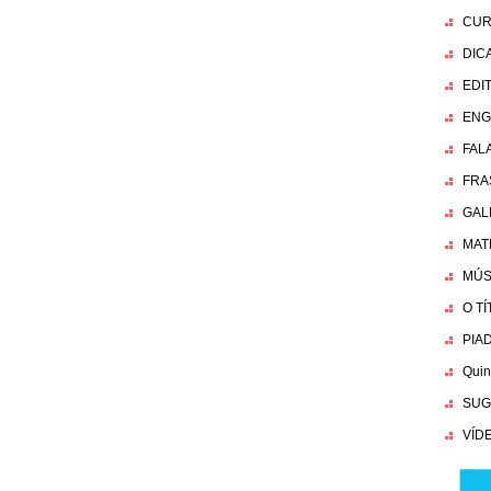
CUR
DIC
EDI
ENG
FAL
FRA
GAL
MAT
MÚS
O T
PIA
Quin
SUG
VÍD