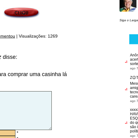
Siga o Larga
omentou
|
Visualizações: 1269
Anô
z
disse:
acer
sort
ago 7
para comprar uma casinha lá
Z😉
Mes
amig
tecn
car
ago 7
xxxx
HAV
ESQ
do q
são 
polí
*
ago 7