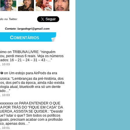
do no Twitter
Contato: largadogri@gmail.com
Comentários
nimo
on
TRIBUNA LIVRE
: “
ninguém
tou, perdi meus 6 reais. Veja os números
eados: 16 – 21 – 24 – 31 – 43 -…
”
, 10:03
T⚽
on
Um estojo para AirPods da era
ozoica
: “
Lembranças da pré-história, dos
os, dos pet’s da época, ainda não existia
ologia atual, bluetooth era só um dente
eado…
”
, 10:03
xxxxxxxx
on
PARA ENTENDER O QUE
IA POR TRÁS DO “FIQUE EM CASA” DA
UERDA, ASSISTA SE QUISER.
: “
Desistir
ue? lutar o que? Sim todos os políticos
iguais, precisam acabar com a profissão
tico, apenas dois…
”
, 10:01