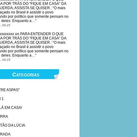
IA POR TRÁS DO “FIQUE EM CASA” DA
UERDA, ASSISTA SE QUISER.
: “
O mais
açado no Brasil é assistir o povo
ando por político que somente pensam no
 deles. Enquanto a…
”
, 09:25
xxxxxxxx
on
PARA ENTENDER O QUE
IA POR TRÁS DO “FIQUE EM CASA” DA
UERDA, ASSISTA SE QUISER.
: “
O mais
açado no Brasil é assistir o povo
ando por político que somente pensam no
 deles. Enquanto a…
”
, 09:25
Categorias
TRE ASPAS"
 1
 LÁ EM CASA!
ARRA
TÃO DA LÚCIA
RADA