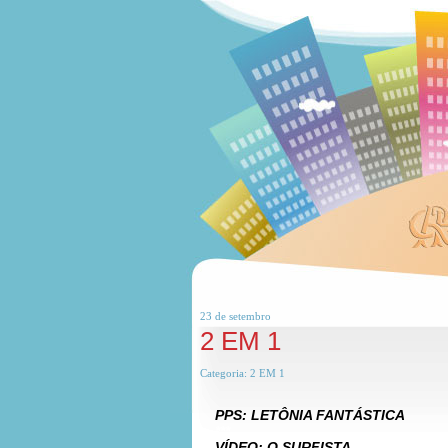
23 de
setembro
2 EM 1
Categoria:
2 EM 1
PPS: LETÔNIA FANTÁSTICA
***
VÍDEO: O SURFISTA