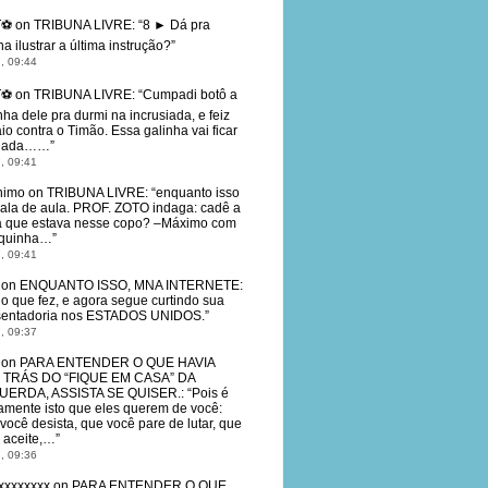
T⚽
on
TRIBUNA LIVRE
: “
8 ► Dá pra
na ilustrar a última instrução?
”
, 09:44
T⚽
on
TRIBUNA LIVRE
: “
Cumpadi botô a
nha dele pra durmi na incrusiada, e feiz
aio contra o Timão. Essa galinha vai ficar
friada……
”
, 09:41
nimo
on
TRIBUNA LIVRE
: “
enquanto isso
sala de aula. PROF. ZOTO indaga: cadê a
 que estava nesse copo? –Máximo com
oquinha…
”
, 09:41
on
ENQUANTO ISSO, MNA INTERNETE
:
 o que fez, e agora segue curtindo sua
entadoria nos ESTADOS UNIDOS.
”
, 09:37
on
PARA ENTENDER O QUE HAVIA
 TRÁS DO “FIQUE EM CASA” DA
UERDA, ASSISTA SE QUISER.
: “
Pois é
amente isto que eles querem de você:
você desista, que você pare de lutar, que
 aceite,…
”
, 09:36
xxxxxxxx
on
PARA ENTENDER O QUE