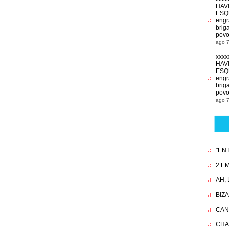
HAV
ESQ
engr
brig
povo
ago 7
xxxx
HAV
ESQ
engr
brig
povo
ago 7
"EN
2 EM
AH,
BIZ
CAN
CHA