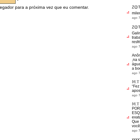
*
egador para a próxima vez que eu comentar.
Z😉
mile
ago 7
Z😉
Gali
trab
res
ago 7
Anô
,na 
água
a b
ago 7
𝕄.𝕋
“
Fez
apos
ago 7
𝕄.𝕋
POR
ESQ
exat
Que 
você
ago 7
xxxx