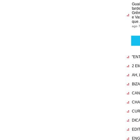
Guai
tard
Grêmi
e Va
que
ago 7
"EN
2 EM
AH,
BIZ
CAN
CHA
CUR
DIC
EDI
ENG