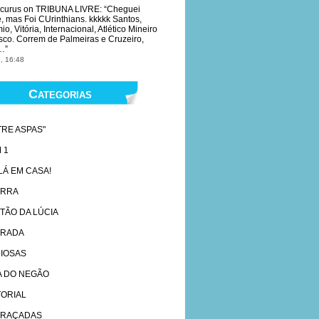
curus
on
TRIBUNA LIVRE
: “
Cheguei
e, mas Foi CUrinthians. kkkkk Santos,
o, Vitória, Internacional, Atlético Mineiro
sco. Correm de Palmeiras e Cruzeiro,
…
”
, 16:48
Categorias
TRE ASPAS"
 1
 LÁ EM CASA!
ARRA
TÃO DA LÚCIA
RADA
IOSAS
A DO NEGÃO
TORIAL
RAÇADAS