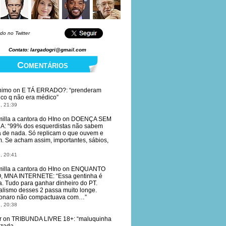
do no Twitter
Contato: largadogri@gmail.com
Comentários
nimo
on
E TÁ ERRADO?
: “
prenderam
co q não era médico
”
, 21:39
illa a cantora do HIno
on
DOENÇA SEM
RA
: “
99% dos esquerdistas não sabem
 de nada. Só replicam o que ouvem e
. Se acham assim, importantes, sábios,
, 20:41
illa a cantora do HIno
on
ENQUANTO
O, MNA INTERNETE
: “
Essa gentinha é
da. Tudo para ganhar dinheiro do PT.
alismo desses 2 passa muito longe.
onaro não compactuava com…
”
, 20:38
r
on
TRIBUNDA LIVRE 18+
: “
maluquinha