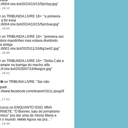
lizada
s://i004.imx.to/i/2024/10/15/5jm3yy.jpg
”
, 19:12
r
on
TRIBUNDA LIVRE 18+
: “
a primeira
 q foi essa
s://i004.imx.to/i/2024/10/15/5jm3uw.jpg
”
, 18:50
r
on
TRIBUNDA LIVRE 18+
: “
primeira vez
dois mandriões mas estava dividindo
a amiga
s://i001.imx.to/i/2025/11/16/6g1w42.jpg
”
, 18:48
r
on
TRIBUNDA LIVRE 18+
: “
Della Cate e
eampie na barriga do macho alfa
://i.imx.to/i/2026/07/16/6wqjzx.jpg
”
, 18:41
T⚽
on
TRIBUNA LIVRE
: “
Sei não
padi…
s://www.facebook.com/share/r/1b1LzpugXf
, 17:52
curus
on
ENQUANTO ISSO, MNA
ERNETE
: “
O Bonner, saiu do jornalismo
êmico” pra dar uma de Gloria Maria e
ar o mundo. kkkkk Agora vai pra…
”
, 16:49