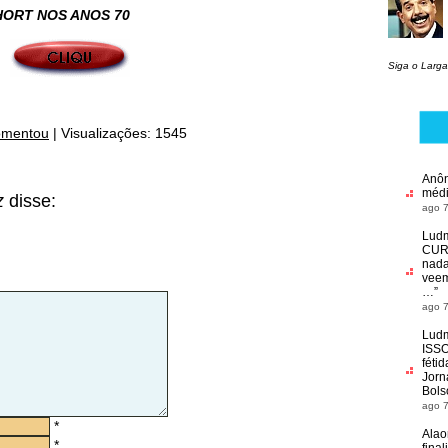
HORT NOS ANOS 70
Siga o Larga
omentou
|
Visualizações: 1545
Anô
médi
z
disse:
ago 7
Ludm
CU
nada
veem
…
”
ago 7
Ludm
ISS
féti
Jorn
Bols
ago 7
*
Alao
*