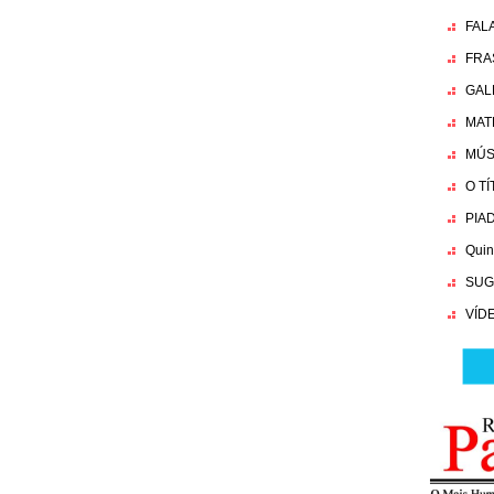
FAL
FRA
GAL
MAT
MÚS
O T
PIA
Quin
SUG
VÍD