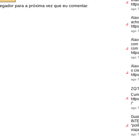
fina
http
egador para a próxima vez que eu comentar.
ago 7
Alao
acho
http
ago 7
Alao
com 
com 
http
ago 7
Alao
o cr
https
ago 7
Z😉
Cum
http
/
”
ago 7
Guai
INT
“pol
viaj
ago 7