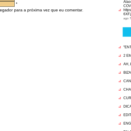
Alao
*
COV
egador para a próxima vez que eu comentar.
http
6XF.
ago 7
"EN
2 EM
AH,
BIZ
CAN
CHA
CUR
DIC
EDI
ENG