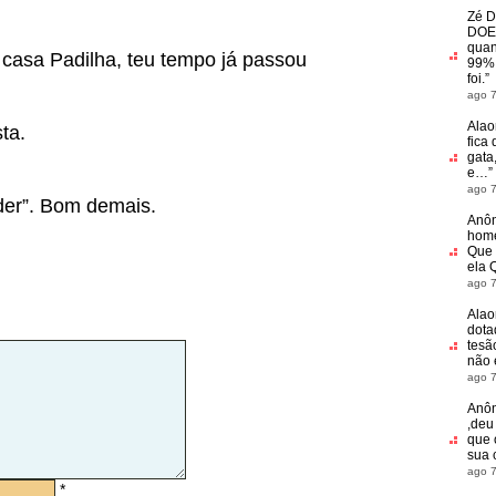
Zé D
DOE
quan
 casa Padilha, teu tempo já passou
99% 
foi.
”
ago 7
Alao
ta.
fica 
gata
e…
”
ago 7
er”. Bom demais.
Anô
home
Que 
ela 
ago 7
Alao
dota
tesã
não
ago 7
Anô
,deu
que 
sua 
ago 7
*