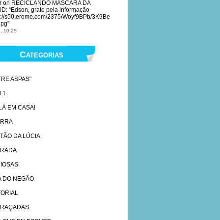
r
on
RECICLANDO MASCARA DA
ID
: “
Edson, grato pela informação
s://s50.erome.com/2375/Woyf9BPb/3K9Be
jpg
”
, 10:25
Categorias
TRE ASPAS"
 1
 LÁ EM CASA!
ARRA
TÃO DA LÚCIA
RADA
IOSAS
A DO NEGÃO
TORIAL
RAÇADAS