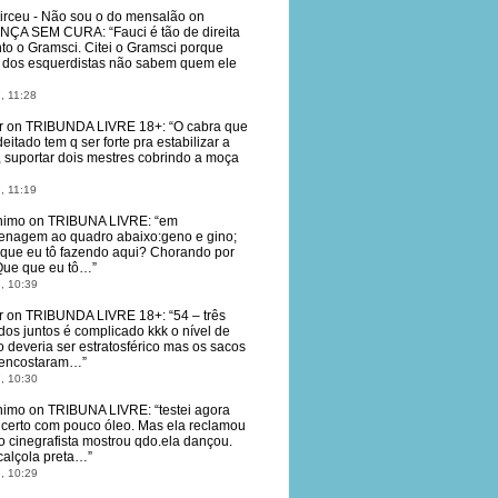
irceu - Não sou o do mensalão
on
NÇA SEM CURA
: “
Fauci é tão de direita
to o Gramsci. Citei o Gramsci porque
dos esquerdistas não sabem quem ele
, 11:28
r
on
TRIBUNDA LIVRE 18+
: “
O cabra que
deitado tem q ser forte pra estabilizar a
, suportar dois mestres cobrindo a moça
, 11:19
nimo
on
TRIBUNA LIVRE
: “
em
nagem ao quadro abaixo:geno e gino;
que eu tô fazendo aqui? Chorando por
Que que eu tô…
”
, 10:39
r
on
TRIBUNDA LIVRE 18+
: “
54 – três
dos juntos é complicado kkk o nível de
o deveria ser estratosférico mas os sacos
 encostaram…
”
, 10:30
nimo
on
TRIBUNA LIVRE
: “
testei agora
 certo com pouco óleo. Mas ela reclamou
o cinegrafista mostrou qdo.ela dançou.
calçola preta…
”
, 10:29