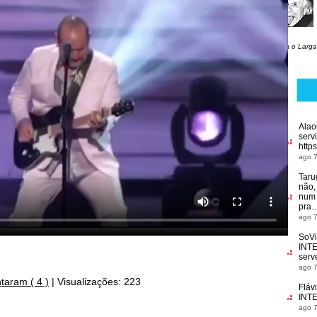
Siga o Larga
Alao
serv
https
ago 7
Taru
não,
num f
pra
ago 7
SoVi
INT
serv
ago 7
taram ( 4 )
|
Visualizações: 223
Fláv
INT
”
ago 7