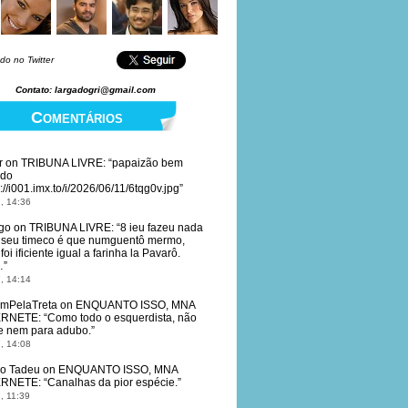
do no Twitter
Contato: largadogri@gmail.com
Comentários
r
on
TRIBUNA LIVRE
: “
papaizão bem
ido
://i001.imx.to/i/2026/06/11/6tqg0v.jpg
”
, 14:36
go
on
TRIBUNA LIVRE
: “
8 ieu fazeu nada
 seu timeco é que numguentô mermo,
oi ificiente igual a farinha la Pavarô.
…
”
, 14:14
mPelaTreta
on
ENQUANTO ISSO, MNA
ERNETE
: “
Como todo o esquerdista, não
e nem para adubo.
”
, 14:08
io Tadeu
on
ENQUANTO ISSO, MNA
ERNETE
: “
Canalhas da pior espécie.
”
, 11:39