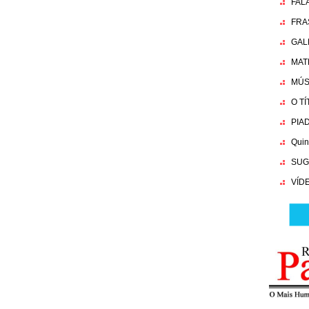
FAL
FRA
GAL
MAT
MÚS
O T
PIA
Quin
SUG
VÍD