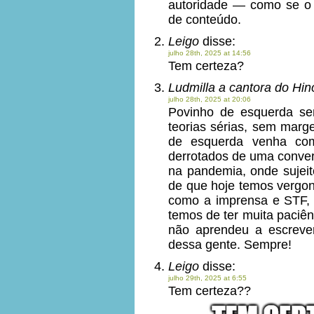
autoridade — como se o v
de conteúdo.
Leigo
disse:
julho 28th, 2025 at 14:56
Tem certeza?
Ludmilla a cantora do Hin
julho 28th, 2025 at 20:06
Povinho de esquerda se
teorias sérias, sem marg
de esquerda venha co
derrotados de uma conver
na pandemia, onde sujeit
de que hoje temos vergo
como a imprensa e STF, e
temos de ter muita paciên
não aprendeu a escrever
dessa gente. Sempre!
Leigo
disse:
julho 29th, 2025 at 6:55
Tem certeza??