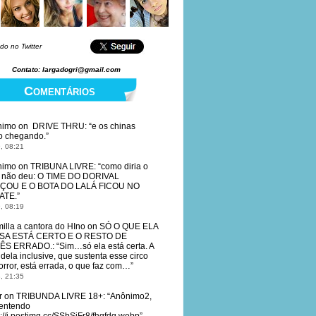
do no Twitter
Contato: largadogri@gmail.com
Comentários
nimo
on
DRIVE THRU
: “
e os chinas
o chegando.
”
, 08:21
nimo
on
TRIBUNA LIVRE
: “
como diria o
, não deu: O TIME DO DORIVAL
ÇOU E O BOTA DO LALÁ FICOU NO
ATE.
”
, 08:19
illa a cantora do HIno
on
SÓ O QUE ELA
SA ESTÁ CERTO E O RESTO DE
ÊS ERRADO.
: “
Sim…só ela está certa. A
dela inclusive, que sustenta esse circo
orror, está errada, o que faz com…
”
, 21:35
r
on
TRIBUNDA LIVRE 18+
: “
Anônimo2,
entendo