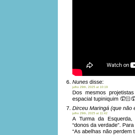
Nunes
disse:
julho 29th, 2025 at 10:19
Dos mesmos projetista
espacial tupiniquim 🤦🏻
Dirceu Maringá (que não 
julho 29th, 2025 at 11:42
A Turma da Esquerda, e
“donos da verdade”. Par
“As abelhas não perdem 