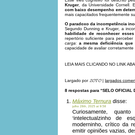
Esse viés cognitivo foi descrito p
Kruger
, da Universidade Cornell.
com baixo desempenho em determ
mais capacitados frequentemente s
O paradoxo da incompetência inc
Segundo Dunning e Kruger, a inco
habilidade de reconhecer esses
repertório suficiente para perce
carga
:
a mesma deficiência que
capacidade de avaliar corretamente 
LEIA MAIS CLICANDO NO LINK AB
Largado por
𝓩𝓞𝓣𝓞
|
largados comen
8 respostas para “SELO OFICIAL
Máximo Ternura
disse:
julho 28th, 2025 at 9:58
Curiosamente, quant
‘intelectualzinho de 
moderninho, crítico da re
emitir opiniões vazias, 