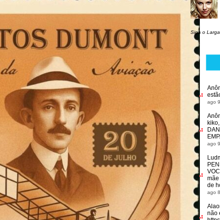
Siga o Larga
Anô
estã
ago 9
Anô
kiko
DAN
EMP
ago 9
Ludm
PEN
VOC
mãe 
de h
ago 8
Alao
não 