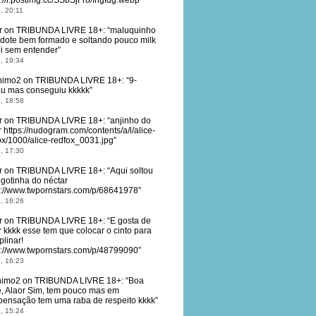
s://i.postimg.cc/SSbSjFr8/fhgfdg.webp
”
, 20:11
r
on
TRIBUNDA LIVRE 18+
: “
maluquinho
dote bem formado e soltando pouco milk
ei sem entender
”
, 19:34
nimo2
on
TRIBUNDA LIVRE 18+
: “
9-
eu mas conseguiu kkkkk
”
, 18:58
r
on
TRIBUNDA LIVRE 18+
: “
anjinho do
 https://nudogram.com/contents/a/l/alice-
ox/1000/alice-redfox_0031.jpg
”
, 17:30
r
on
TRIBUNDA LIVRE 18+
: “
Aqui soltou
gotinha do néctar
s://www.twpornstars.com/p/68641978
”
, 16:26
r
on
TRIBUNDA LIVRE 18+
: “
E gosta de
r kkkk esse tem que colocar o cinto para
plinar!
s://www.twpornstars.com/p/48799090
”
, 16:23
nimo2
on
TRIBUNDA LIVRE 18+
: “
Boa
e, Alaor Sim, tem pouco mas em
ensação tem uma raba de respeito kkkk
”
, 15:24