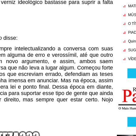
erniz ideológico bastasse para suprir a falta
MAT
MÚS
O T
PIA
o
disse:
Quin
mpre intelectualizando a conversa com suas
SUG
em alguma de erro e verossímil, até que outro
VÍD
m novo argumento, e assim, ambos saem
sa que não leva a lugar algum. Começou forte
os que escreviam errado, defendiam as teses
nha imensa em anunciar. Mas na época, assim
ra lei e ponto final. Dessa época em diante,
cia para suportar esse tipo de gente que ainda
 direito, mas sempre quer estar certo. Nojo