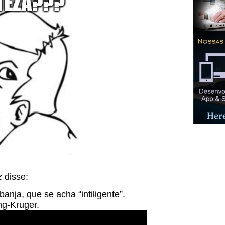
z
disse:
anja, que se acha “intiligente”.
ng-Kruger.