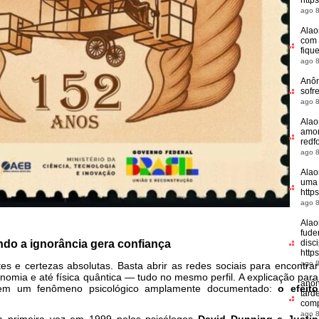
http
ago 8
Alao
com 
fiqu
ago 8
Anô
sofr
ago 8
Alao
amor
redf
ago 8
Alao
uma 
http
ago 8
Alao
fude
do a ignorância gera confiança
disci
http
ago 8
es e certezas absolutas. Basta abrir as redes sociais para encontrar
onomia e até física quântica — tudo no mesmo perfil. A explicação para
anô
 em um fenômeno psicológico amplamente documentado:
o efeito
tard
comp
ago 8