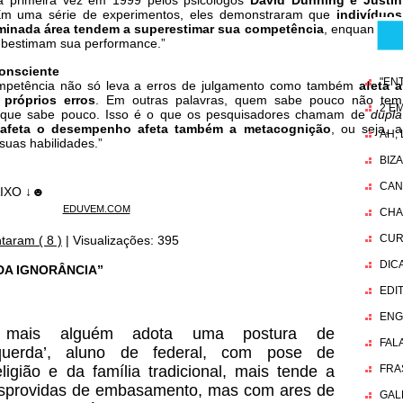
ela primeira vez em 1999 pelos psicólogos
David Dunning e Justin
 Em uma série de experimentos, eles demonstraram que
indivíduos
inada área tendem a superestimar sua competência
, enquanto os
ubestimam sua performance.”
onsciente
"EN
mpetência não só leva a erros de julgamento como também
afeta a
 próprios erros
. Em outras palavras, quem sabe pouco não tem
2 EM
ber que sabe pouco. Isso é o que os pesquisadores chamam de
dupla
 afeta o desempenho afeta também a metacognição
, ou seja, a
AH,
suas habilidades.”
BIZ
CAN
AIXO ↓☻
EDUVEM.COM
CHA
CUR
taram ( 8 )
|
Visualizações: 395
DIC
 DA IGNORÂNCIA”
EDI
ENG
o mais alguém adota uma postura de
FAL
esquerda’, aluno de federal, com pose de
FRA
ligião e da família tradicional, mais tende a
desprovidas de embasamento, mas com ares de
GAL