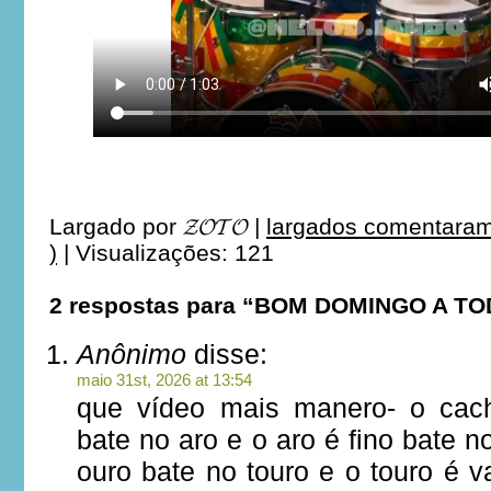
Largado por
𝓩𝓞𝓣𝓞
|
largados comentaram
)
|
Visualizações: 121
2 respostas para “BOM DOMINGO A T
Anônimo
disse:
maio 31st, 2026 at 13:54
que vídeo mais manero- o cac
bate no aro e o aro é fino bate n
ouro bate no touro e o touro é 