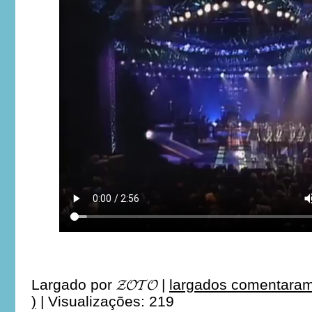
Largado por
𝓩𝓞𝓣𝓞
|
largados comentaram
)
|
Visualizações: 219