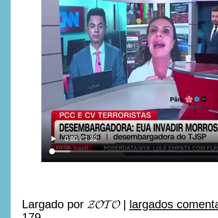
Largado por
𝓩𝓞𝓣𝓞
|
largados comenta
179