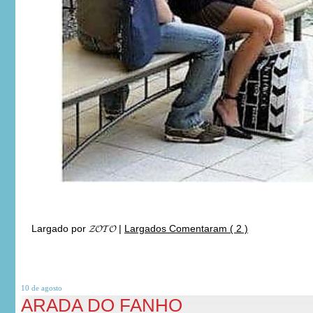
Largado por
𝓩𝓞𝓣𝓞
|
Largados Comentaram ( 2 )
10 de
agosto
ARADA DO FANHO