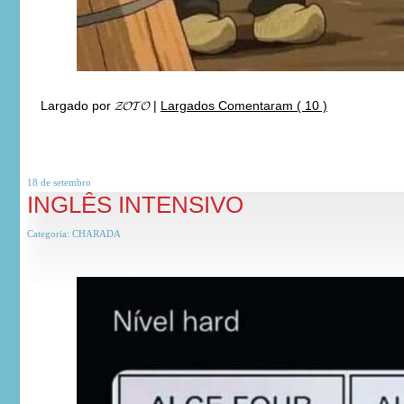
Largado por
𝓩𝓞𝓣𝓞
|
Largados Comentaram ( 10 )
18 de
setembro
INGLÊS INTENSIVO
Categoria:
CHARADA