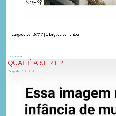
Largado por
𝓩𝓞𝓣𝓞
|
1 largado comentou
4 de
janeiro
QUAL É A SERIE?
Categoria:
CHARADA