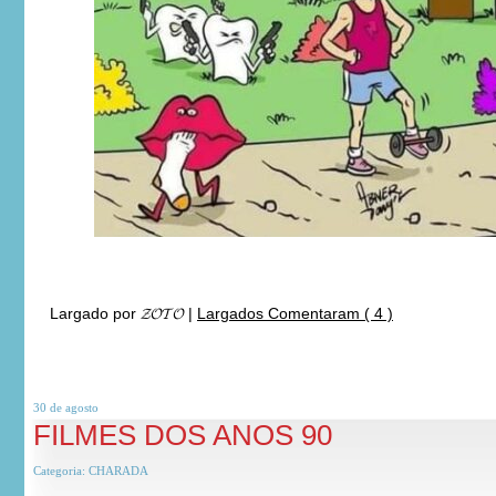
Largado por
𝓩𝓞𝓣𝓞
|
Largados Comentaram ( 4 )
30 de
agosto
FILMES DOS ANOS 90
Categoria:
CHARADA