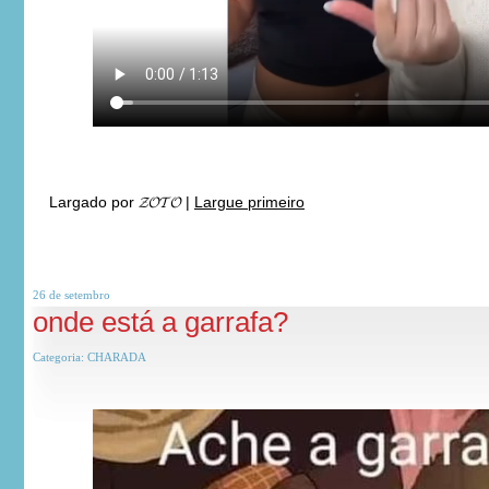
Largado por
𝓩𝓞𝓣𝓞
|
Largue primeiro
26 de
setembro
onde está a garrafa?
Categoria:
CHARADA