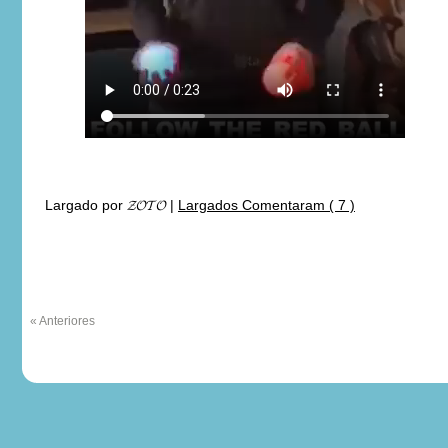
Largado por
𝓩𝓞𝓣𝓞
|
Largados Comentaram ( 7 )
« Anteriores