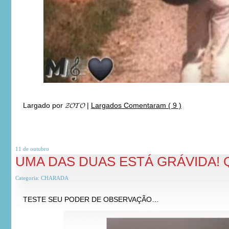
Largado por
𝓩𝓞𝓣𝓞
|
Largados Comentaram ( 9 )
11 de
outubro
UMA DAS DUAS ESTÁ GRÁVIDA! Q
Categoria:
CHARADA
TESTE SEU PODER DE OBSERVAÇÃO…