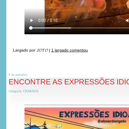
Largado por
𝓩𝓞𝓣𝓞
|
1 largado comentou
6 de
setembro
ENCONTRE AS EXPRESSÕES IDI
Categoria:
CHARADA