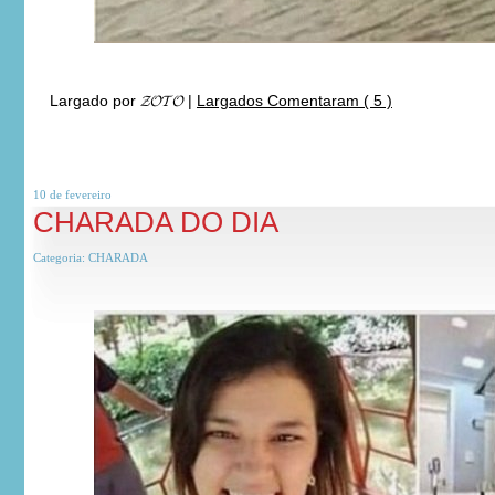
Largado por
𝓩𝓞𝓣𝓞
|
Largados Comentaram ( 5 )
10 de
fevereiro
CHARADA DO DIA
Categoria:
CHARADA