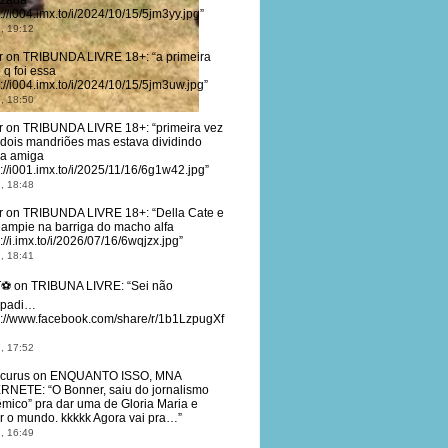
lizada
s://i004.imx.to/i/2024/10/15/5jm3yy.jpg
”
, 19:12
r
on
TRIBUNDA LIVRE 18+
: “
a primeira
 q foi essa
s://i004.imx.to/i/2024/10/15/5jm3uw.jpg
”
, 18:50
r
on
TRIBUNDA LIVRE 18+
: “
primeira vez
dois mandriões mas estava dividindo
a amiga
s://i001.imx.to/i/2025/11/16/6g1w42.jpg
”
, 18:48
r
on
TRIBUNDA LIVRE 18+
: “
Della Cate e
eampie na barriga do macho alfa
://i.imx.to/i/2026/07/16/6wqjzx.jpg
”
, 18:41
T⚽
on
TRIBUNA LIVRE
: “
Sei não
padi…
s://www.facebook.com/share/r/1b1LzpugXf
, 17:52
curus
on
ENQUANTO ISSO, MNA
ERNETE
: “
O Bonner, saiu do jornalismo
êmico” pra dar uma de Gloria Maria e
ar o mundo. kkkkk Agora vai pra…
”
, 16:49