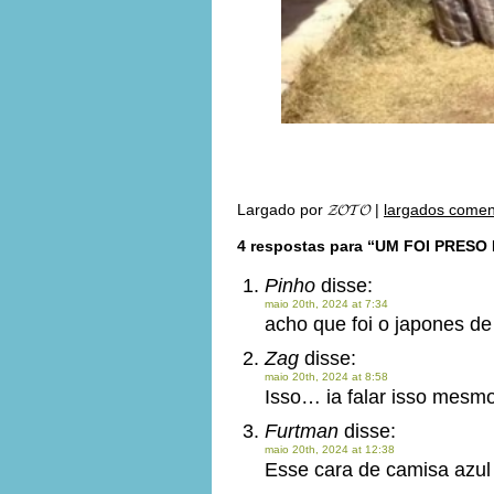
Largado por
𝓩𝓞𝓣𝓞
|
largados comen
4 respostas para “UM FOI PRE
Pinho
disse:
maio 20th, 2024 at 7:34
acho que foi o japones de
Zag
disse:
maio 20th, 2024 at 8:58
Isso… ia falar isso mesmo,
Furtman
disse:
maio 20th, 2024 at 12:38
Esse cara de camisa azu