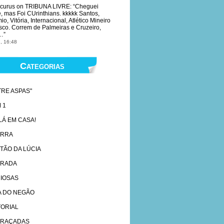
curus
on
TRIBUNA LIVRE
: “
Cheguei
e, mas Foi CUrinthians. kkkkk Santos,
o, Vitória, Internacional, Atlético Mineiro
sco. Correm de Palmeiras e Cruzeiro,
…
”
, 16:48
Categorias
TRE ASPAS"
 1
 LÁ EM CASA!
ARRA
TÃO DA LÚCIA
RADA
IOSAS
A DO NEGÃO
TORIAL
RAÇADAS