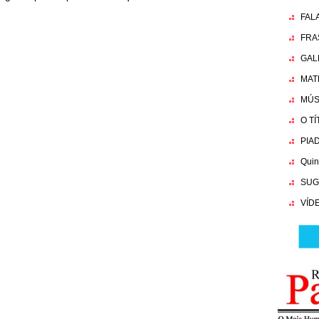
FAL
FRA
GAL
MAT
MÚS
O T
PIA
Quin
SUG
VÍD