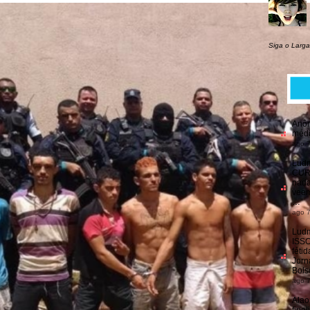
Siga o Larga
Anô
médi
ago 7
Ludm
CU
nada
veem
…
”
ago 7
Ludm
ISS
féti
Jorn
Bols
ago 7
Alao