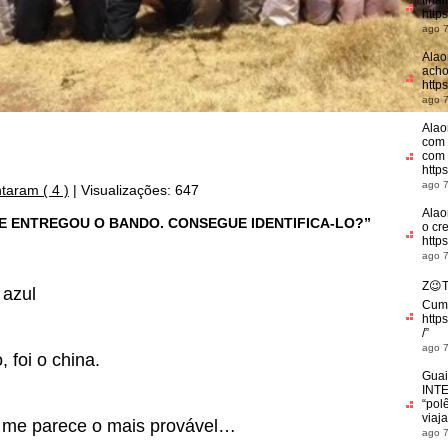
fina
http
ago 7
Alao
acho
http
ago 7
Alao
com 
com 
http
ago 7
taram ( 4 )
|
Visualizações: 647
Alao
SO E ENTREGOU O BANDO. CONSEGUE IDENTIFICA-LO?”
o cr
https
ago 7
Z😉
 azul
Cum
http
/
”
ago 7
 foi o china.
Guai
INT
“pol
viaj
l me parece o mais provável…
ago 7