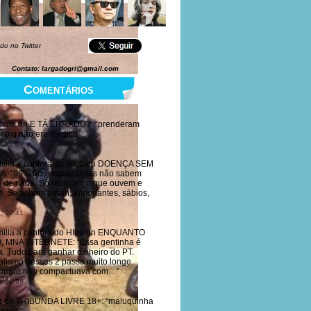
do no Twitter
Contato: largadogri@gmail.com
Comentários
nimo
on
E TÁ ERRADO?
: “
prenderam
co q não era médico
”
, 21:39
illa a cantora do HIno
on
DOENÇA SEM
RA
: “
99% dos esquerdistas não sabem
 de nada. Só replicam o que ouvem e
. Se acham assim, importantes, sábios,
, 20:41
illa a cantora do HIno
on
ENQUANTO
O, MNA INTERNETE
: “
Essa gentinha é
da. Tudo para ganhar dinheiro do PT.
alismo desses 2 passa muito longe.
onaro não compactuava com…
”
, 20:38
r
on
TRIBUNDA LIVRE 18+
: “
maluquinha