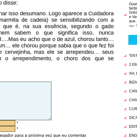
o
disse:
Guai
tard
har isso desumano. Logo aparece a Cuidadora
Grêmi
e Va
(marmita de cadeia) se sensibilizando com a
que
ia, que é, na sua essência, segundo o gado
ago 7
 nem sabem o que significa isso, nunca
tal….Mas eu acho que o de azul, chorou tanto…
am… ele chorou porque sabia que o que fez foi
r cervejinha, mas ele se arrependeu… seus
"EN
m o arrependimento, o choro dos que se
2 EM
AH,
BIZ
CAN
CHA
CUR
DIC
*
EDI
*
egador para a próxima vez que eu comentar.
ENG