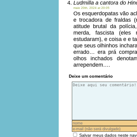
Ludmilla a cantora do Hin
maio 20th, 2024 at 20:05
Os esquerdopatas vão ac
e trocadora de fraldas 
atitude brutal da políc
merda, fascista (eles
estudaram), e coisa e e 
que seus olhinhos inchar
errado… era prá compra
olhos inchados denota
arrependem….
Deixe um comentário
Salvar meus dados neste nav