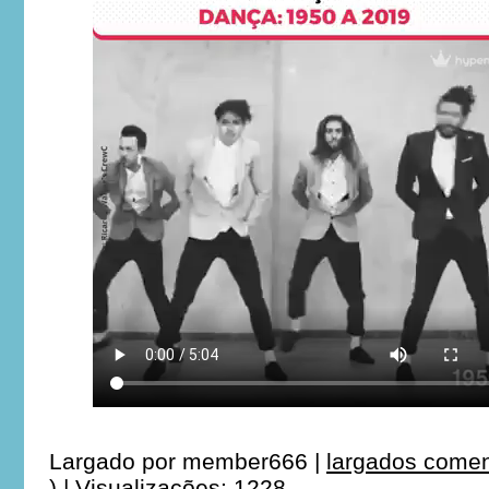
Largado por
member666
|
largados comen
)
|
Visualizações: 1228