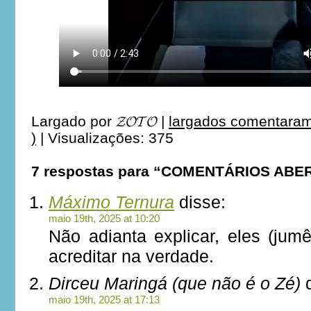
Largado por
𝓩𝓞𝓣𝓞
|
largados comentaram
)
|
Visualizações: 375
7 respostas para “COMENTÁRIOS ABE
Máximo Ternura
disse:
maio 19th, 2025 at 10:20
Não adianta explicar, eles (jum
acreditar na verdade.
Dirceu Maringá (que não é o Zé)
d
maio 19th, 2025 at 17:13