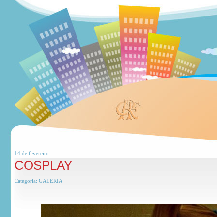
14 de
fevereiro
COSPLAY
Categoria:
GALERIA