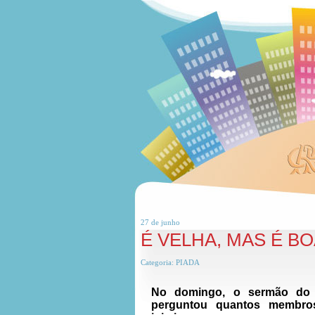
27 de
junho
É VELHA, MAS É B
Categoria:
PIADA
No domingo, o sermão do p
perguntou quantos membro