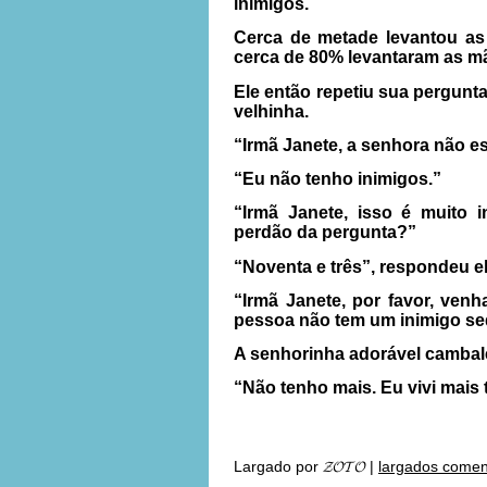
inimigos.
Cerca de metade levantou as 
cerca de 80% levantaram as m
Ele então repetiu sua pergunt
velhinha.
“Irmã Janete, a senhora não e
“Eu não tenho inimigos.”
“Irmã Janete, isso é muito
perdão da pergunta?”
“Noventa e três”, respondeu el
“Irmã Janete, por favor, ven
pessoa não tem um inimigo s
A senhorinha adorável cambale
“Não tenho mais. Eu vivi mais
Largado por
𝓩𝓞𝓣𝓞
|
largados comen