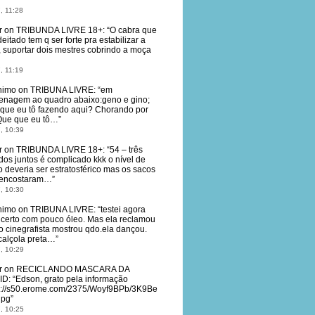
, 11:28
r
on
TRIBUNDA LIVRE 18+
: “
O cabra que
deitado tem q ser forte pra estabilizar a
, suportar dois mestres cobrindo a moça
, 11:19
nimo
on
TRIBUNA LIVRE
: “
em
nagem ao quadro abaixo:geno e gino;
que eu tô fazendo aqui? Chorando por
Que que eu tô…
”
, 10:39
r
on
TRIBUNDA LIVRE 18+
: “
54 – três
dos juntos é complicado kkk o nível de
o deveria ser estratosférico mas os sacos
 encostaram…
”
, 10:30
nimo
on
TRIBUNA LIVRE
: “
testei agora
 certo com pouco óleo. Mas ela reclamou
o cinegrafista mostrou qdo.ela dançou.
calçola preta…
”
, 10:29
r
on
RECICLANDO MASCARA DA
ID
: “
Edson, grato pela informação
s://s50.erome.com/2375/Woyf9BPb/3K9Be
jpg
”
, 10:25