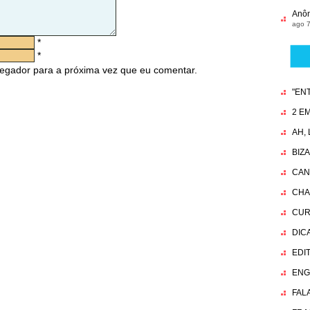
Anô
ago 7
*
*
egador para a próxima vez que eu comentar.
"EN
2 EM
AH,
BIZ
CAN
CHA
CUR
DIC
EDI
ENG
FAL