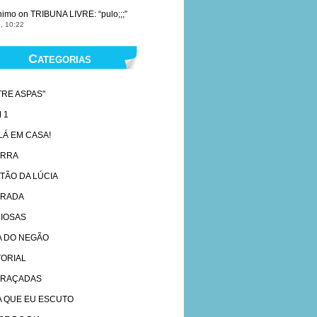
nimo
on
TRIBUNA LIVRE
: “
pulo;;;
”
, 10:22
Categorias
TRE ASPAS"
 1
 LÁ EM CASA!
ARRA
TÃO DA LÚCIA
RADA
IOSAS
A DO NEGÃO
TORIAL
RAÇADAS
A QUE EU ESCUTO