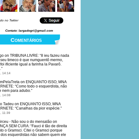
do no Twitter
Contato: largadogri@gmail.com
Comentários
go
on
TRIBUNA LIVRE
: “
8 ieu fazeu nada
 seu timeco é que numguentô mermo,
oi ificiente igual a farinha la Pavarô.
…
”
, 14:14
mPelaTreta
on
ENQUANTO ISSO, MNA
ERNETE
: “
Como todo o esquerdista, não
e nem para adubo.
”
, 14:08
io Tadeu
on
ENQUANTO ISSO, MNA
ERNETE
: “
Canalhas da pior espécie.
”
, 11:39
irceu - Não sou o do mensalão
on
NÇA SEM CURA
: “
Fauci é tão de direita
to o Gramsci. Citei o Gramsci porque
dos esquerdistas não sabem quem ele