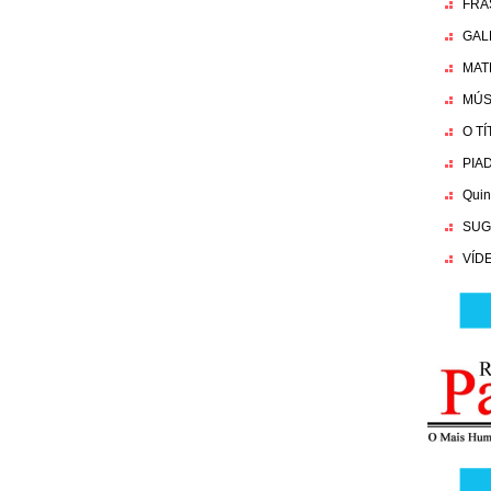
FRA
GAL
MAT
MÚS
O T
PIA
Quin
SUG
VÍD