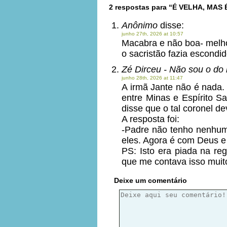
2 respostas para “É VELHA, MAS
Anônimo
disse:
junho 27th, 2026 at 10:57
Macabra e não boa- melho
o sacristão fazia escondid
Zé Dirceu - Não sou o do
junho 28th, 2026 at 11:47
A irmã Jante não é nada. 
entre Minas e Espírito S
disse que o tal coronel de
A resposta foi:
-Padre não tenho nenhum 
eles. Agora é com Deus e
PS: Isto era piada na r
que me contava isso muit
Deixe um comentário