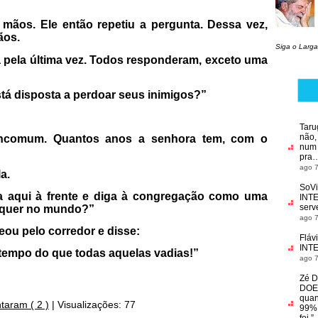
mãos. Ele então repetiu a pergunta. Dessa vez,
ãos.
Siga o Larga
a pela última vez. Todos responderam, exceto uma
stá disposta a perdoar seus inimigos?”
Taru
não,
 incomum. Quantos anos a senhora tem, com o
num f
pra
ago 7
a.
SoVi
ha aqui à frente e diga à congregação como uma
INT
serv
equer no mundo?”
ago 7
ou pelo corredor e disse:
Fláv
INT
 tempo do que todas aquelas vadias!”
ago 7
Zé D
DOE
quan
taram ( 2 )
|
Visualizações: 77
99% 