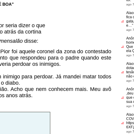
foi.
”
 É BOA”
ago 7
Alao
fica 
gata
r seria dizer o que
e…
”
ago 7
o atrás da cortina
Anô
 mensalão
disse:
home
Que 
Pior foi aquele coronel da zona do contestado
ela 
ago 7
anto que respondeu para o padre quando este
veria perdoar os inimigos.
Alao
dota
tesã
inimigo para perdoar. Já mandei matar todos
não
ago 7
 o diabo.
egião. Acho que nem conhecem mais. Meu avô
Anô
,deu
os anos atrás.
que 
sua 
ago 7
Alao
COV
http
6XF.
ago 7