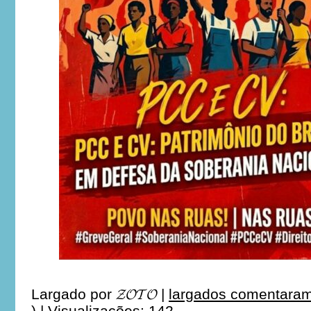
Largado por
𝓩𝓞𝓣𝓞
|
largados comentaram
)
|
Visualizações: 142