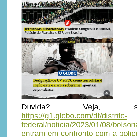
Duvida? Veja, s
https://g1.globo.com/df/distrito-
federal/noticia/2023/01/08/bolsona
entram-em-confronto-com-a-polic