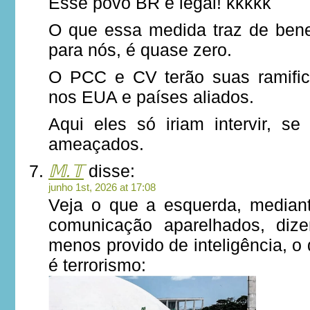
Esse povo BR é legal! kkkkk
O que essa medida traz de benef
para nós, é quase zero.
O PCC e CV terão suas ramific
nos EUA e países aliados.
Aqui eles só iriam intervir, se
ameaçados.
𝕄.𝕋
disse:
junho 1st, 2026 at 17:08
Veja o que a esquerda, median
comunicação aparelhados, dize
menos provido de inteligência, o
é terrorismo: