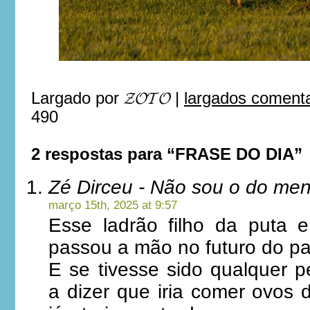
Largado por
𝓩𝓞𝓣𝓞
|
largados comenta
490
2 respostas para “FRASE DO DIA”
Zé Dirceu - Não sou o do me
março 15th, 2025 at 9:57
Esse ladrão filho da puta 
passou a mão no futuro do pa
E se tivesse sido qualquer p
a dizer que iria comer ovos