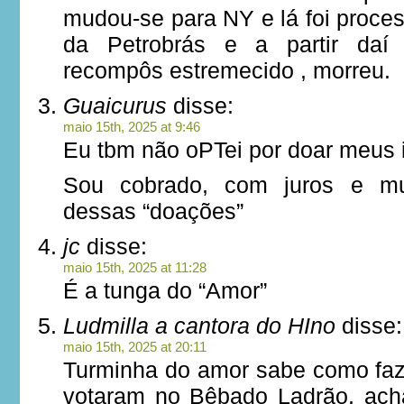
mudou-se para NY e lá foi proce
da Petrobrás e a partir daí
recompôs estremecido , morreu.
Guaicurus
disse:
maio 15th, 2025 at 9:46
Eu tbm não oPTei por doar meus 
Sou cobrado, com juros e mul
dessas “doações”
jc
disse:
maio 15th, 2025 at 11:28
É a tunga do “Amor”
Ludmilla a cantora do HIno
disse:
maio 15th, 2025 at 20:11
Turminha do amor sabe como faze
votaram no Bêbado Ladrão, ach