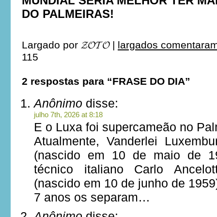
MUNDIAL SERIA MELHOR TER MA
DO PALMEIRAS!
Largado por
𝓩𝓞𝓣𝓞
|
largados comentaram 
115
2 respostas para “FRASE DO DIA”
Anônimo
disse:
julho 7th, 2026 at 8:18
E o Luxa foi supercameão no Pa
Atualmente, Vanderlei Luxemb
(nascido em 10 de maio de 19
técnico italiano Carlo Ancel
(nascido em 10 de junho de 1959
7 anos os separam…
Anônimo
disse: