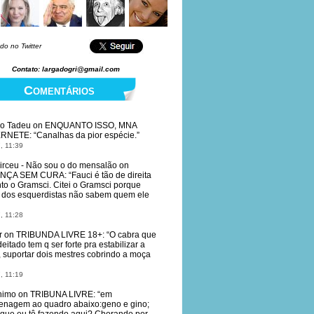
do no Twitter
Contato: largadogri@gmail.com
Comentários
io Tadeu
on
ENQUANTO ISSO, MNA
ERNETE
: “
Canalhas da pior espécie.
”
, 11:39
irceu - Não sou o do mensalão
on
NÇA SEM CURA
: “
Fauci é tão de direita
to o Gramsci. Citei o Gramsci porque
dos esquerdistas não sabem quem ele
, 11:28
r
on
TRIBUNDA LIVRE 18+
: “
O cabra que
deitado tem q ser forte pra estabilizar a
, suportar dois mestres cobrindo a moça
, 11:19
nimo
on
TRIBUNA LIVRE
: “
em
nagem ao quadro abaixo:geno e gino;