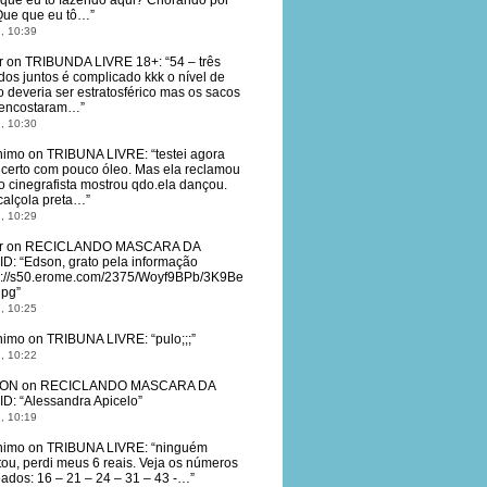
que eu tô fazendo aqui? Chorando por
Que que eu tô…
”
, 10:39
r
on
TRIBUNDA LIVRE 18+
: “
54 – três
dos juntos é complicado kkk o nível de
o deveria ser estratosférico mas os sacos
 encostaram…
”
, 10:30
nimo
on
TRIBUNA LIVRE
: “
testei agora
 certo com pouco óleo. Mas ela reclamou
o cinegrafista mostrou qdo.ela dançou.
calçola preta…
”
, 10:29
r
on
RECICLANDO MASCARA DA
ID
: “
Edson, grato pela informação
s://s50.erome.com/2375/Woyf9BPb/3K9Be
jpg
”
, 10:25
nimo
on
TRIBUNA LIVRE
: “
pulo;;;
”
, 10:22
ON
on
RECICLANDO MASCARA DA
ID
: “
Alessandra Apicelo
”
, 10:19
nimo
on
TRIBUNA LIVRE
: “
ninguém
tou, perdi meus 6 reais. Veja os números
eados: 16 – 21 – 24 – 31 – 43 -…
”