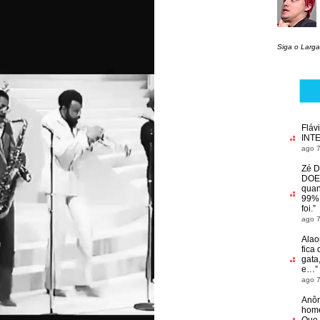
Siga o Larga
Fláv
INT
ago 7
Zé D
DOE
quan
99% 
foi.
”
ago 7
Alao
fica 
gata
e…
”
ago 7
Anô
home