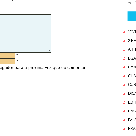
ago 7
"EN
2 EM
AH,
*
BIZ
*
egador para a próxima vez que eu comentar.
CAN
CHA
CUR
DIC
EDI
ENG
FAL
FRA