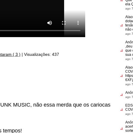
Que 
ela 
ago 7
Alao
dota
tesã
não
ago 7
Anô
,deu
que 
taram ( 3 )
|
Visualizações: 437
sua 
ago 7
Alao
COV
http
6XF.
ago 7
Anô
ago 7
 FUNK MUSIC, não essa merda que os cariocas
EDS
COV
ago 7
Anô
acer
 tempos!
sort