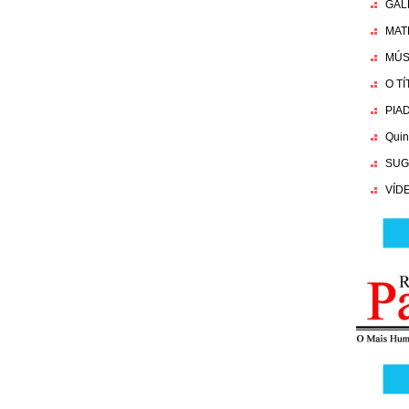
GAL
MAT
MÚS
O T
PIA
Quin
SUG
VÍD