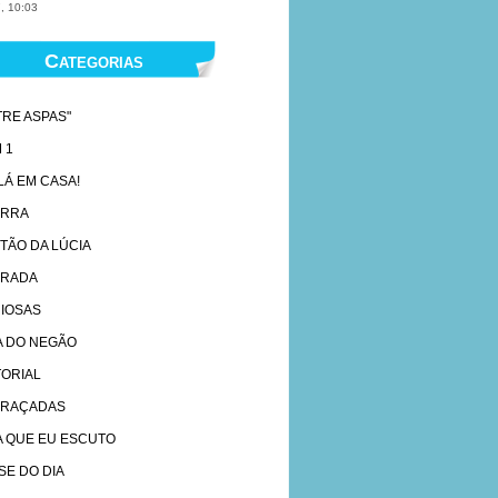
, 10:03
Categorias
TRE ASPAS"
 1
 LÁ EM CASA!
ARRA
TÃO DA LÚCIA
RADA
IOSAS
A DO NEGÃO
TORIAL
RAÇADAS
A QUE EU ESCUTO
SE DO DIA