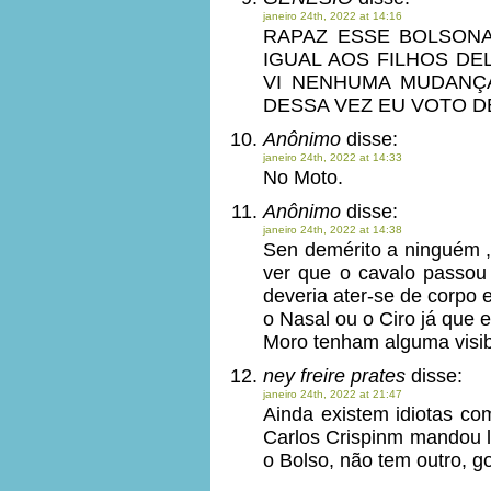
janeiro 24th, 2022 at 14:16
RAPAZ ESSE BOLSON
IGUAL AOS FILHOS DE
VI NENHUMA MUDANÇA
DESSA VEZ EU VOTO D
Anônimo
disse:
janeiro 24th, 2022 at 14:33
No Moto.
Anônimo
disse:
janeiro 24th, 2022 at 14:38
Sen demérito a ninguém ,
ver que o cavalo passou
deveria ater-se de corpo 
o Nasal ou o Ciro já que e
Moro tenham alguma visib
ney freire prates
disse:
janeiro 24th, 2022 at 21:47
Ainda existem idiotas c
Carlos Crispinm mandou le
o Bolso, não tem outro, g