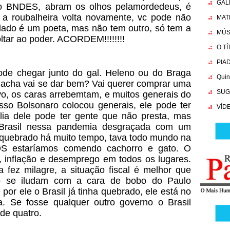
GAL
o BNDES, abram os olhos pelamordedeus, é
a roubalheira volta novamente, vc pode não
MAT
alado é um poeta, mas não tem outro, só tem a
MÚS
oltar ao poder. ACORDEM!!!!!!!!
O T
PIA
de chegar junto do gal. Heleno ou do Braga
Quin
e acha vai se dar bem? Vai querer comprar uma
SUG
vo, os caras arrebemtam, e muitos generais do
sso Bolsonaro colocou generais, ele pode ter
VÍD
ília dele pode ter gente que não presta, mas
 Brasil nessa pandemia desgraçada com um
a quebrado há muito tempo, tava todo mundo na
ÓS estaríamos comendo cachorro e gato. O
 inflação e desemprego em todos os lugares.
 fez milagre, a situação fiscal é melhor que
o se iludam com a cara de bobo do Paulo
por ele o Brasil já tinha quebrado, ele está no
a. Se fosse qualquer outro governo o Brasil
 de quatro.