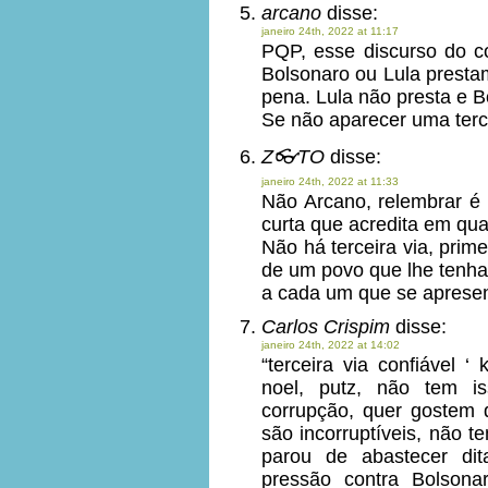
arcano
disse:
janeiro 24th, 2022 at 11:17
PQP, esse discurso do co
Bolsonaro ou Lula prestam
pena. Lula não presta e 
Se não aparecer uma terce
Z👓TO
disse:
janeiro 24th, 2022 at 11:33
Não Arcano, relembrar é 
curta que acredita em qu
Não há terceira via, prim
de um povo que lhe tenha
a cada um que se apresen
Carlos Crispim
disse:
janeiro 24th, 2022 at 14:02
“terceira via confiável 
noel, putz, não tem i
corrupção, quer gostem 
são incorruptíveis, não 
parou de abastecer dit
pressão contra Bolson