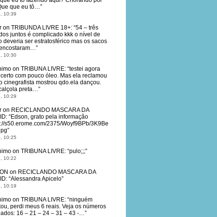
que eu tô fazendo aqui? Chorando por
Que que eu tô…
”
, 10:39
r
on
TRIBUNDA LIVRE 18+
: “
54 – três
dos juntos é complicado kkk o nível de
o deveria ser estratosférico mas os sacos
 encostaram…
”
, 10:30
nimo
on
TRIBUNA LIVRE
: “
testei agora
 certo com pouco óleo. Mas ela reclamou
o cinegrafista mostrou qdo.ela dançou.
calçola preta…
”
, 10:29
r
on
RECICLANDO MASCARA DA
ID
: “
Edson, grato pela informação
s://s50.erome.com/2375/Woyf9BPb/3K9Be
jpg
”
, 10:25
nimo
on
TRIBUNA LIVRE
: “
pulo;;;
”
, 10:22
ON
on
RECICLANDO MASCARA DA
ID
: “
Alessandra Apicelo
”
, 10:19
nimo
on
TRIBUNA LIVRE
: “
ninguém
tou, perdi meus 6 reais. Veja os números
eados: 16 – 21 – 24 – 31 – 43 -…
”