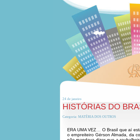
24 de
janeiro
HISTÓRIAS DO BRA
Categoria:
MATÉRIA DOS OUTROS
ERA UMA VEZ… O Brasil que aí está
o empreiteiro Gérson Almada, da co
não mandava dizer que a roubalheira