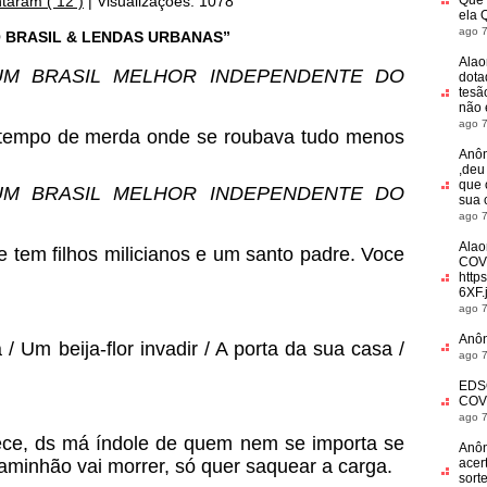
taram ( 12 )
|
Visualizações: 1078
Que 
ela 
ago 7
DO BRASIL & LENDAS URBANAS”
Alao
M BRASIL MELHOR INDEPENDENTE DO
dota
tesã
não
ago 7
tempo de merda onde se roubava tudo menos
Anô
,deu
que 
M BRASIL MELHOR INDEPENDENTE DO
sua 
ago 7
Alao
 tem filhos milicianos e um santo padre. Voce
COV
http
6XF.
ago 7
Anô
 Um beija-flor invadir / A porta da sua casa /
ago 7
EDS
COV
ago 7
ece, ds má índole de quem nem se importa se
Anô
aminhão vai morrer, só quer saquear a carga.
acer
sort