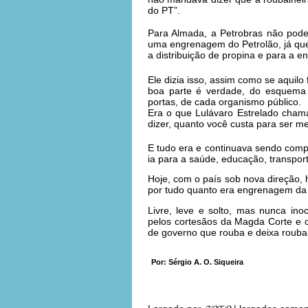
do PT”.
Para Almada, a Petrobras não pode
uma engrenagem do Petrolão, já que 
a distribuição de propina e para a en
Ele dizia isso, assim como se aquil
boa parte é verdade, do esquema 
portas, de cada organismo público.
Era o que Lulávaro Estrelado chama
dizer, quanto você custa para ser m
E tudo era e continuava sendo comp
ia para a saúde, educação, transport
Hoje, com o país sob nova direção
por tudo quanto era engrenagem da
Livre, leve e solto, mas nunca in
pelos cortesãos da Magda Corte e c
de governo que rouba e deixa rouba
Por: Sérgio A. O. Siqueira