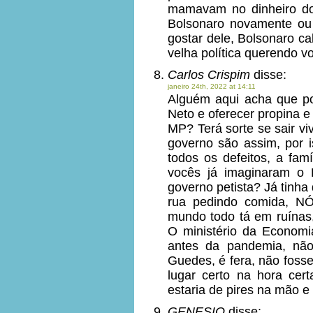
mamavam no dinheiro d
Bolsonaro novamente ou 
gostar dele, Bolsonaro c
velha política querendo v
Carlos Crispim
disse:
janeiro 24th, 2022 at 14:11
Alguém aqui acha que po
Neto e oferecer propina 
MP? Terá sorte se sair vi
governo são assim, por i
todos os defeitos, a fam
vocês já imaginaram o
governo petista? Já tinh
rua pedindo comida, N
mundo todo tá em ruínas,
O ministério da Economia
antes da pandemia, nã
Guedes, é fera, não fosse 
lugar certo na hora cert
estaria de pires na mão e
GENESIO
disse: