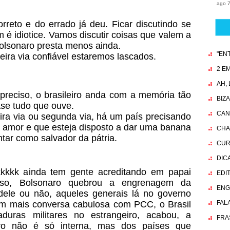
ago 7
rreto e do errado já deu. Ficar discutindo se
 é idiotice. Vamos discutir coisas que valem a
Bolsonaro presta menos ainda.
"EN
ira via confiável estaremos lascados.
2 EM
AH,
preciso, o brasileiro anda com a memória tão
BIZ
ase tudo que ouve.
CAN
eira via ou segunda via, há um país precisando
 amor e que esteja disposto a dar uma banana
CHA
tar como salvador da pátria.
CUR
DIC
‘ kkkkk ainda tem gente acreditando em papai
EDI
sso, Bolsonaro quebrou a engrenagem da
ENG
dele ou não, aqueles generais lá no governo
tem mais conversa cabulosa com PCC, o Brasil
FAL
aduras militares no estrangeiro, acabou, a
FRA
aro não é só interna, mas dos países que