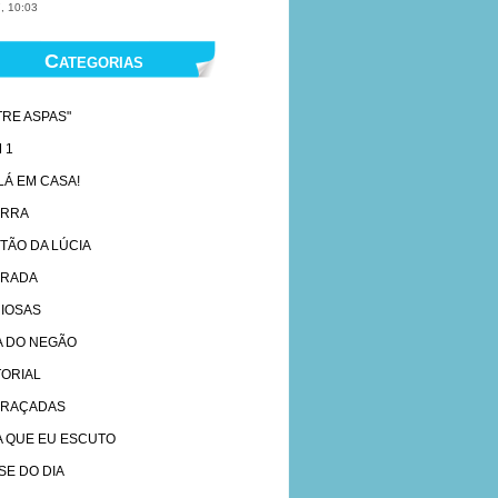
, 10:03
Categorias
TRE ASPAS"
 1
 LÁ EM CASA!
ARRA
TÃO DA LÚCIA
RADA
IOSAS
A DO NEGÃO
TORIAL
RAÇADAS
A QUE EU ESCUTO
SE DO DIA