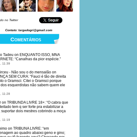
do no Twitter
Contato: largadogri@gmail.com
Comentários
io Tadeu
on
ENQUANTO ISSO, MNA
ERNETE
: “
Canalhas da pior espécie.
”
, 11:39
irceu - Não sou o do mensalão
on
NÇA SEM CURA
: “
Fauci é tão de direita
to o Gramsci. Citei o Gramsci porque
dos esquerdistas não sabem quem ele
, 11:28
r
on
TRIBUNDA LIVRE 18+
: “
O cabra que
deitado tem q ser forte pra estabilizar a
, suportar dois mestres cobrindo a moça
, 11:19
nimo
on
TRIBUNA LIVRE
: “
em
nagem ao quadro abaixo:geno e gino;