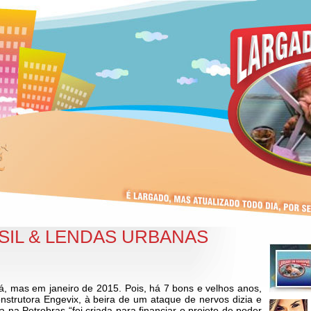
SIL & LENDAS URBANAS
, mas em janeiro de 2015. Pois, há 7 bons e velhos anos,
nstrutora Engevix, à beira de um ataque de nervos dizia e
 na Petrobras “foi criada para financiar o projeto de poder