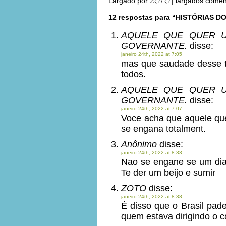
Largado por
𝓩𝓞𝓣𝓞
|
largados comen
12 respostas para “HISTÓRIAS 
AQUELE QUE QUER U
GOVERNANTE.
disse:
janeiro 24th, 2022 at 7:05
mas que saudade desse 
todos.
AQUELE QUE QUER U
GOVERNANTE.
disse:
janeiro 24th, 2022 at 7:07
Voce acha que aquele que
se engana totalment.
Anônimo
disse:
janeiro 24th, 2022 at 8:33
Nao se engane se um dia /
Te der um beijo e sumir
ZOTO
disse:
janeiro 24th, 2022 at 8:38
É disso que o Brasil pad
quem estava dirigindo o c