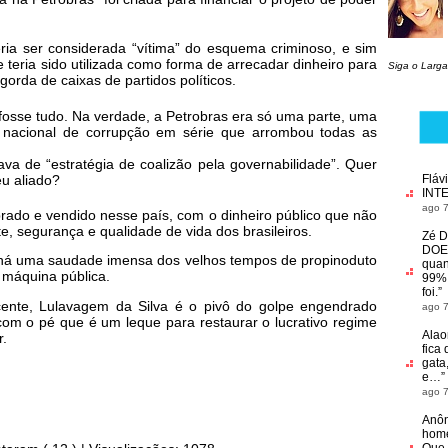
ria ser considerada “vítima” do esquema criminoso, e sim
teria sido utilizada como forma de arrecadar dinheiro para
Siga o Larga
gorda de caixas de partidos políticos.
o fosse tudo. Na verdade, a Petrobras era só uma parte, uma
nacional de corrupção em série que arrombou todas as
va de “estratégia de coalizão pela governabilidade”. Quer
eu aliado?
Fláv
INT
ago 7
rado e vendido nesse país, com o dinheiro público que não
e, segurança e qualidade de vida dos brasileiros.
Zé D
DOE
, há uma saudade imensa dos velhos tempos de propinoduto
quan
 máquina pública.
99% 
foi.
”
ocente, Lulavagem da Silva é o pivô do golpe engendrado
ago 7
om o pé que é um leque para restaurar o lucrativo regime
Alao
r.
fica 
gata
e…
”
ago 7
Anô
home