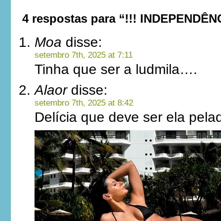
4 respostas para “!!! INDEPENDÊN
Moa
disse:
setembro 7th, 2025 at 7:11
Tinha que ser a ludmila….
Alaor
disse:
setembro 7th, 2025 at 8:42
Delícia que deve ser ela pela