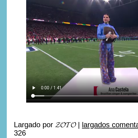
Largado por
𝓩𝓞𝓣𝓞
|
largados comenta
326