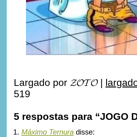
Largado por
𝓩𝓞𝓣𝓞
|
largad
519
5 respostas para “JOGO
Máximo Ternura
disse: