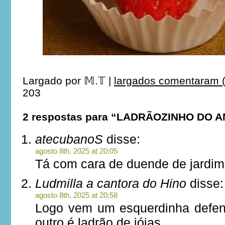
Largado por
𝕄.𝕋
|
largados comentaram (
203
2 respostas para “LADRÃOZINHO DO 
atecubanoS
disse:
agosto 8th, 2025 at 20:05
Tá com cara de duende de jard
Ludmilla a cantora do Hino
disse:
agosto 8th, 2025 at 20:58
Logo vem um esquerdinha defen
outro é ladrão de jóias…..