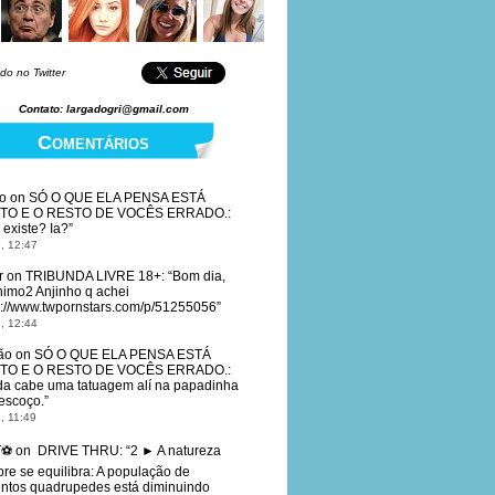
do no Twitter
Contato: largadogri@gmail.com
Comentários
o
on
SÓ O QUE ELA PENSA ESTÁ
TO E O RESTO DE VOCÊS ERRADO.
:
 existe? Ia?
”
, 12:47
r
on
TRIBUNDA LIVRE 18+
: “
Bom dia,
imo2 Anjinho q achei
s://www.twpornstars.com/p/51255056
”
, 12:44
ão
on
SÓ O QUE ELA PENSA ESTÁ
TO E O RESTO DE VOCÊS ERRADO.
:
da cabe uma tatuagem alí na papadinha
escoço.
”
, 11:49
T⚽
on
DRIVE THRU
: “
2 ► A natureza
re se equilibra: A população de
ntos quadrupedes está diminuindo