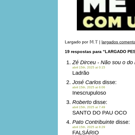
Largado por
𝕄.𝕋
|
largados comenta
19 respostas para “LARGADO PE
Zé Dirceu - Não sou o do
abril 15th, 2025 at 0:15
Ladrão
José Carlos
disse:
abril 15th, 2025 at 6:06
Inescrupuloso
Roberto
disse:
abril 15th, 2025 at 7:49
SANTO DO PAU OCO
Pato Contribuinte
disse:
abril 15th, 2025 at 8:29
FALSÁRIO