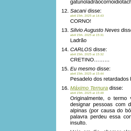
gatunoladrãocornoidiotac
Sacani
disse:
abril 15th, 2025 at 14:43
CORNO!
Silvio Augusto Neves
diss
abril 15th, 2025 at 15:31
Ladrão
CARLOS
disse:
abril 15th, 2025 at 15:32
CRETINO………
Eu mesmo
disse:
abril 15th, 2025 at 15:44
Pesadelo dos retardados 
Máximo Ternura
disse:
abril 15th, 2025 at 15:48
Originalmente, o termo 
designar pessoas com de
alpinas (por causa do b
palavra perdeu essa co
insulto.