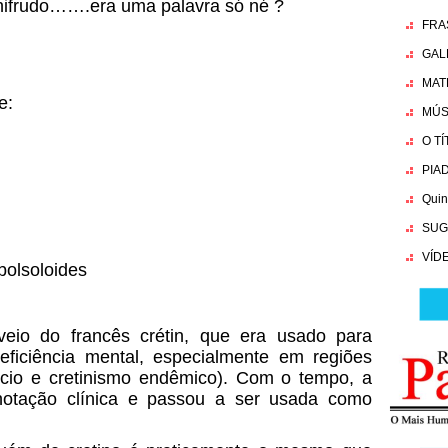
hifrudo…….era uma palavra só né ?
FRA
GAL
MAT
e:
MÚS
O T
PIA
Quin
SUG
VÍD
bolsoloides
veio do francês crétin, que era usado para
ficiência mental, especialmente em regiões
ócio e cretinismo endêmico). Com o tempo, a
notação clínica e passou a ser usada como