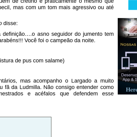
guém de cretino é praticamente o mesmo que
becil, mas com um tom mais agressivo ou até
o
disse:
 definição….o asno seguidor do jumento tem
arabéns!!! Você foi o campeão da noite.
istura de pus com salame)
ntários, mas acompanho o Largado a muito
u fã da Ludmilla. Não consigo entender como
mestrados e acéfalos que defendem esse