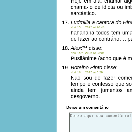
Hoje em dia, chamar al
chamá-lo de idiota ou im
sarcástico.
Ludmilla a cantora do Hin
abril 15th, 2025 at 20:46
hahahaha todos tem uma
de fazer ao contrário…. p
Aleӝ™
disse:
abril 15th, 2025 at 23:06
Pusilânime (acho que é m
Botelho Pinto
disse:
abril 16th, 2025 at 0:29
Não sou de fazer come
tempo e confesso que so
ainda tem jumentos a
desgoverno.
Deixe um comentário