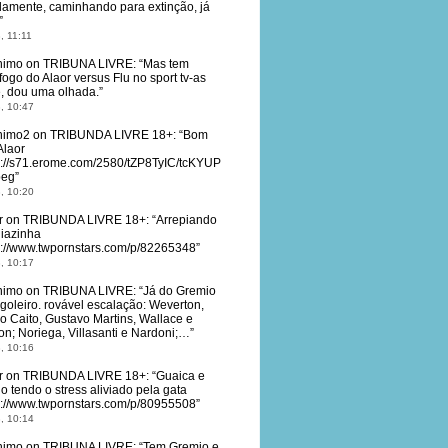
damente, caminhando para extinção, já
”
, 11:11
nimo
on
TRIBUNA LIVRE
: “
Mas tem
fogo do Alaor versus Flu no sport tv-as
, dou uma olhada.
”
, 10:47
nimo2
on
TRIBUNDA LIVRE 18+
: “
Bom
Alaor
s://s71.erome.com/2580/tZP8TyIC/tcKYUP
peg
”
, 10:20
r
on
TRIBUNDA LIVRE 18+
: “
Arrepiando
diazinha
s://www.twpornstars.com/p/82265348
”
, 10:17
nimo
on
TRIBUNA LIVRE
: “
Já do Gremio
 goleiro. rovável escalação: Weverton,
o Caito, Gustavo Martins, Wallace e
on; Noriega, Villasanti e Nardoni;…
”
, 10:16
r
on
TRIBUNDA LIVRE 18+
: “
Guaica e
o tendo o stress aliviado pela gata
s://www.twpornstars.com/p/80955508
”
, 10:14
nimo
on
TRIBUNA LIVRE
: “
Tem Gremio e