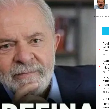
Siga o Larga
Paul
CER
“
Isso
ago 8
Alao
Anôn
http
ago 8
Rub
CER
“
Ain
do p
ago 8
Z😉
semp
jume