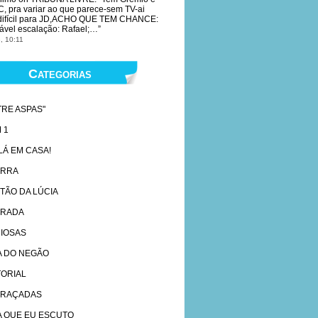
, pra variar ao que parece-sem TV-ai
 difícil para JD,ACHO QUE TEM CHANCE:
ável escalação: Rafael;…
”
, 10:11
Categorias
TRE ASPAS"
 1
 LÁ EM CASA!
ARRA
TÃO DA LÚCIA
RADA
IOSAS
A DO NEGÃO
TORIAL
RAÇADAS
A QUE EU ESCUTO