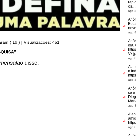
rapi
os…
ago 8
Anô
Bota
nove
ago 8
Anô
ram ( 19 )
|
Visualizações: 461
dia, 
http
SQUISA”
Vx.j
ago 8
 mensalão
disse:
Alao
a in
http
ago 8
Anô
só o
Dieg
Marl
ago 8
Alao
amig
http
ago 8
Anô