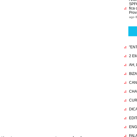
SPFC
fica
Prov
ago 8
"EN
2 EM
AH,
BIZ
CAN
CHA
CUR
DIC
EDI
ENG
FAL