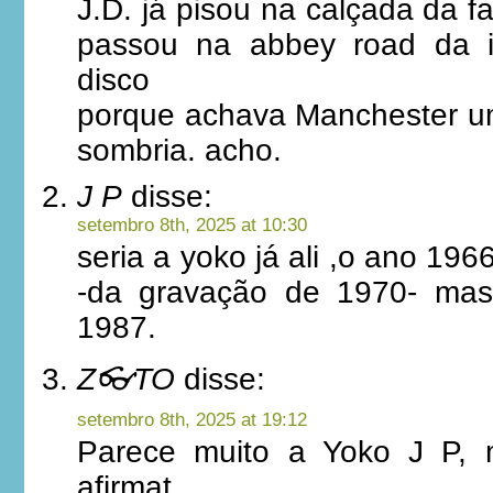
J.D. já pisou na calçada da 
passou na abbey road da i
disco
porque achava Manchester u
sombria. acho.
J P
disse:
setembro 8th, 2025 at 10:30
seria a yoko já ali ,o ano 19
-da gravação de 1970- ma
1987.
Z👓TO
disse:
setembro 8th, 2025 at 19:12
Parece muito a Yoko J P,
afirmat…