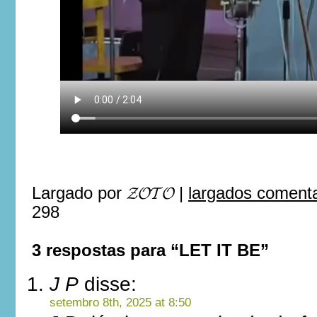
Largado por
𝓩𝓞𝓣𝓞
|
largados comenta
298
3 respostas para “LET IT BE”
J P
disse:
setembro 8th, 2025 at 8:50