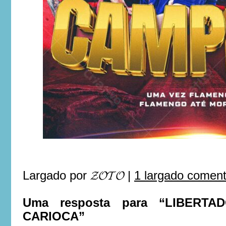
Largado por
𝓩𝓞𝓣𝓞
|
1 largado comen
Uma resposta para “LIBERTA
CARIOCA”