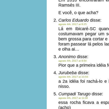
Em 2010 encontraram em
Ramsés III.
E você, o que acha?
Carlos Eduardo
disse:
agosto 4th, 2017 at 8:25
Lá em Ibicaré-SC quan
costumavam pegar um se
bem grossa para cortar e 
foram passear lá pelos la
e olha ai…
Anonimo
disse:
agosto 4th, 2017 at 8:54
Pior que a primeira idéia
Jurubeba
disse:
agosto 4th, 2017 at 10:53
a 2a idéia foi rachá-lo e
nisso.
Cumpadi Tarugo
disse:
agosto 4th, 2017 at 11:08
essa rocha ficava a espad
(acho)