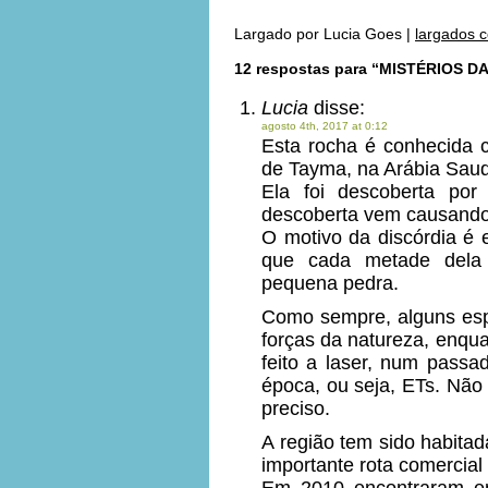
Largado por
Lucia Goes
|
largados 
12 respostas para “MISTÉRIOS D
Lucia
disse:
agosto 4th, 2017 at 0:12
Esta rocha é conhecida c
de Tayma, na Arábia Saud
Ela foi descoberta po
descoberta vem causando
O motivo da discórdia é e
que cada metade dela 
pequena pedra.
Como sempre, alguns espe
forças da natureza, enqua
feito a laser, num passa
época, ou seja, ETs. Não 
preciso.
A região tem sido habita
importante rota comercial