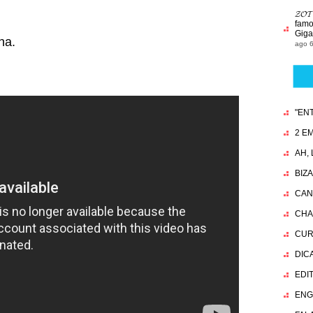
𝓩𝓞
famo
Giga
ha.
ago 6
"EN
2 EM
AH,
BIZ
CAN
CHA
CUR
DIC
EDI
ENG