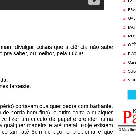
FAL
FRA
GAL
MAT
MÚS
O T
mam divulgar coisas que a ciência não sabe
pra saber, ou melhor, pela Lúcia!
PIA
Quin
SUG
ada.
VÍD
mes faroeste.
pério) cortavam qualquer pedra com barbante,
 de corda bem fino), o atrito corta a qualquer
 vc fizer um círculo de papel e prender numa
rta qualquer madeira e até metal. Hoje existem
 cortam até 5cm de aço, o problema é que