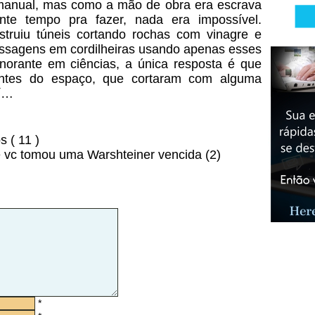
manual, mas como a mão de obra era escrava
ante tempo pra fazer, nada era impossível.
truiu túneis cortando rochas com vinagre e
assagens em cordilheiras usando apenas esses
norante em ciências, a única resposta é que
itantes do espaço, que cortaram com alguma
aí…
 ( 11 )
 vc tomou uma Warshteiner vencida (2)
*