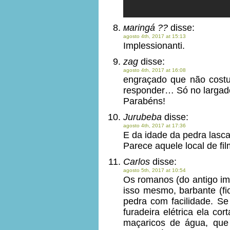
мaringá ??
disse:
agosto 4th, 2017 at 15:13
Implessionanti.
zag
disse:
agosto 4th, 2017 at 16:08
engraçado que não costu
responder… Só no largado 
Parabéns!
Jurubeba
disse:
agosto 4th, 2017 at 17:36
E da idade da pedra lasc
Parece aquele local de fil
Carlos
disse:
agosto 5th, 2017 at 10:54
Os romanos (do antigo im
isso mesmo, barbante (fio
pedra com facilidade. Se
furadeira elétrica ela co
maçaricos de água, que