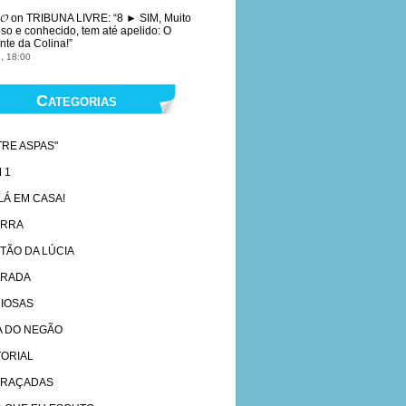
𝓞
on
TRIBUNA LIVRE
: “
8 ► SIM, Muito
so e conhecido, tem até apelido: O
nte da Colina!
”
, 18:00
Categorias
TRE ASPAS"
 1
 LÁ EM CASA!
ARRA
TÃO DA LÚCIA
RADA
IOSAS
A DO NEGÃO
TORIAL
RAÇADAS