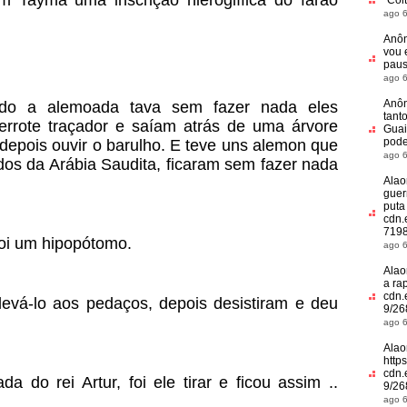
 Tayma uma inscrição hieroglífica do faraó
“
Coi
ago 6
Anô
vou 
paus
ago 6
Anô
do a alemoada tava sem fazer nada eles
tant
rrote traçador e saíam atrás de uma árvore
Guai
pod
depois ouvir o barulho. E teve uns alemon que
ago 6
dos da Arábia Saudita, ficaram sem fazer nada
Alao
guer
puta 
cdn.
7198
 foi um hipopótomo.
ago 6
Alao
a rap
cdn.
 levá-lo aos pedaços, depois desistiram e deu
9/26
ago 6
Alao
https
cdn.
a do rei Artur, foi ele tirar e ficou assim ..
9/26
ago 6