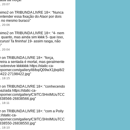
tada da moça!
”
, 20:07
nimo2
on
TRIBUNDA LIVRE 18+
: “
Nunca
entender essa fixação do Alaor por dois
 no mesmo buraco
”
, 20:06
nimo2
on
TRIBUNDA LIVRE 18+
: “
4- nem
o quanto, mas ainda sim kkkk 5- que isso,
curus! Ta fininha! 19- assim rasga, não
e
”
, 20:04
r
on
TRIBUNDA LIVRE 18+
: “
força,
reira a sentada é mortal, mas geralmente
sobrevive kkkkkkk https://static-ca-
eporner.com/gallery/i8/bq/Q09wX1jbqi8/2
422-27198422.jpg
”
, 18:15
r
on
TRIBUNDA LIVRE 18+
: “
conhecendo
aziada https://static-ca-
eporner.com/gallery/C9/TC/3HnlMUuTCC
838566-26838566.jpg
”
, 18:11
r
on
TRIBUNDA LIVRE 18+
: “
com a Polly
://static-ca-
eporner.com/gallery/C9/TC/3HnlMUuTCC
838550-26838550.jpg
”
, 18:10