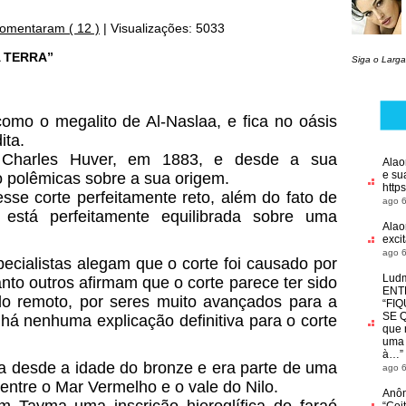
comentaram ( 12 )
|
Visualizações: 5033
A TERRA”
Siga o Larga
omo o megalito de Al-Naslaa, e fica no oásis
ita.
r Charles Huver, em 1883, e desde a sua
Alao
e su
 polêmicas sobre a sua origem.
https
sse corte perfeitamente reto, além do fato de
ago 6
está perfeitamente equilibrada sobre uma
Alao
exci
ago 6
cialistas alegam que o corte foi causado por
Ludm
nto outros afirmam que o corte parece ter sido
ENT
do remoto, por seres muito avançados para a
“FI
SE 
há nenhuma explicação definitiva para o corte
que 
uma 
à…
”
da desde a idade do bronze e era parte de uma
ago 6
 entre o Mar Vermelho e o vale do Nilo.
Anô