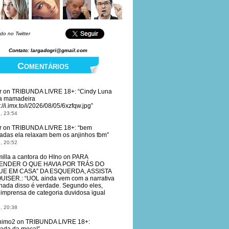
do no Twitter
Contato: largadogri@gmail.com
Comentários
r
on
TRIBUNDA LIVRE 18+
: “
Cindy Luna
a mamadeira
://i.imx.to/i/2026/08/05/6xzfqw.jpg
”
, 23:54
r
on
TRIBUNDA LIVRE 18+
: “
bem
tadas ela relaxam bem os anjinhos tbm
”
, 20:52
illa a cantora do HIno
on
PARA
ENDER O QUE HAVIA POR TRÁS DO
QUE EM CASA” DA ESQUERDA, ASSISTA
QUISER.
: “
UOL ainda vem com a narrativa
nada disso é verdade. Segundo eles,
imprensa de categoria duvidosa igual
, 20:38
nimo2
on
TRIBUNDA LIVRE 18+
: