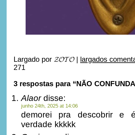
Largado por
𝓩𝓞𝓣𝓞
|
largados comenta
271
3 respostas para “NÃO CONFUND
Alaor
disse:
junho 24th, 2025 at 14:06
demorei pra descobrir e 
verdade kkkkk