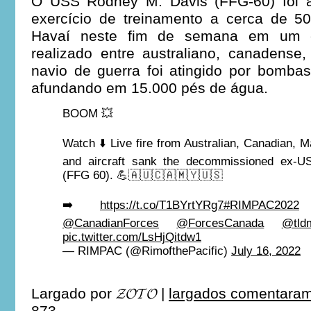
O USS Rodney M. Davis (FFG-60) foi 
exercício de treinamento a cerca de 5
Havaí neste fim de semana em um e
realizado entre australiano, canadens
navio de guerra foi atingido por bomba
afundando em 15.000 pés de água.
BOOM 💥
Watch ⬇️ Live fire from Australian, Canadian, 
and aircraft sank the decommissioned ex-
(FFG 60). 💪🇦🇺🇨🇦🇲🇾🇺🇸
➡️
https://t.co/T1BYrtYRg7
#RIMPAC2022
@CanadianForces
@ForcesCanada
@tld
pic.twitter.com/LsHjQitdw1
— RIMPAC (@RimofthePacific)
July 16, 2022
Largado por
𝓩𝓞𝓣𝓞
|
largados comentaram 