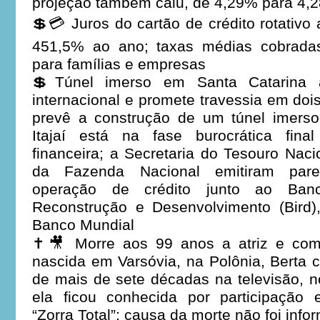
projeção também caiu, de 4,29% para 4,
💲💳 Juros do cartão de crédito rotati
451,5% ao ano; taxas médias cobrada
para famílias e empresas
💲Túnel imerso em Santa Catarina 
internacional e promete travessia em doi
prevê a construção de um túnel imers
Itajaí está na fase burocrática fina
financeira; a Secretaria do Tesouro Naci
da Fazenda Nacional emitiram pare
operação de crédito junto ao Banc
Reconstrução e Desenvolvimento (Bird),
Banco Mundial
✝️🎥 Morre aos 99 anos a atriz e com
nascida em Varsóvia, na Polônia, Berta c
de mais de sete décadas na televisão, n
ela ficou conhecida por participaçã
“Zorra Total”; causa da morte não foi info