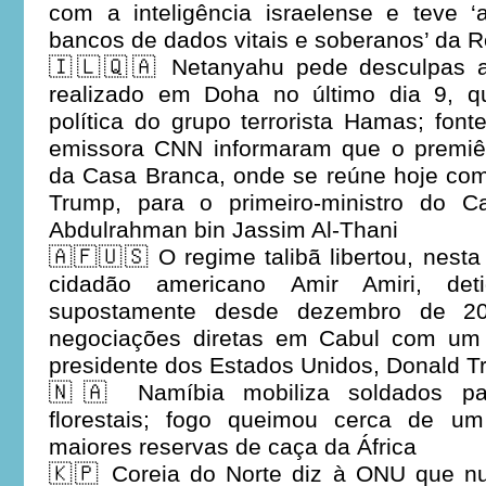
com a inteligência israelense e teve ‘
bancos de dados vitais e soberanos’ da R
🇮🇱🇶🇦 Netanyahu pede desculpas a
realizado em Doha no último dia 9, q
política do grupo terrorista Hamas; font
emissora CNN informaram que o premiê 
da Casa Branca, onde se reúne hoje com
Trump, para o primeiro-ministro do 
Abdulrahman bin Jassim Al-Thani
🇦🇫🇺🇸 O regime talibã libertou, nesta
cidadão americano Amir Amiri, det
supostamente desde dezembro de 20
negociações diretas em Cabul com um 
presidente dos Estados Unidos, Donald 
🇳🇦 Namíbia mobiliza soldados par
florestais; fogo queimou cerca de u
maiores reservas de caça da África
🇰🇵 Coreia do Norte diz à ONU que nu