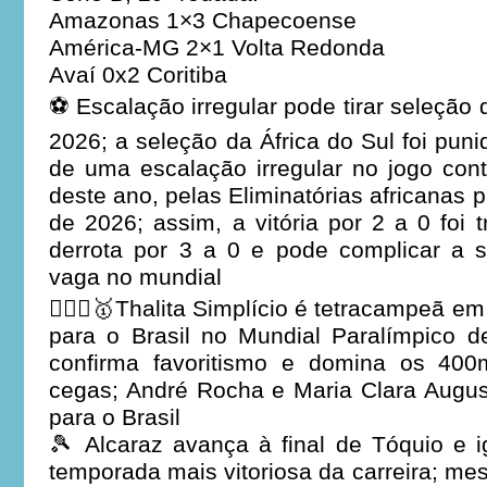
Amazonas 1×3 Chapecoense
América-MG 2×1 Volta Redonda
Avaí 0x2 Coritiba
⚽ Escalação irregular pode tirar seleçã
2026; a seleção da África do Sul foi puni
de uma escalação irregular no jogo con
deste ano, pelas Eliminatórias africanas
de 2026; assim, a vitória por 2 a 0 fo
derrota por 3 a 0 e pode complicar a
vaga no mundial
🏃🏻‍♀️🥇Thalita Simplício é tetracampeã e
para o Brasil no Mundial Paralímpico de 
confirma favoritismo e domina os 40
cegas; André Rocha e Maria Clara Augus
para o Brasil
🎾 Alcaraz avança à final de Tóquio e 
temporada mais vitoriosa da carreira; me