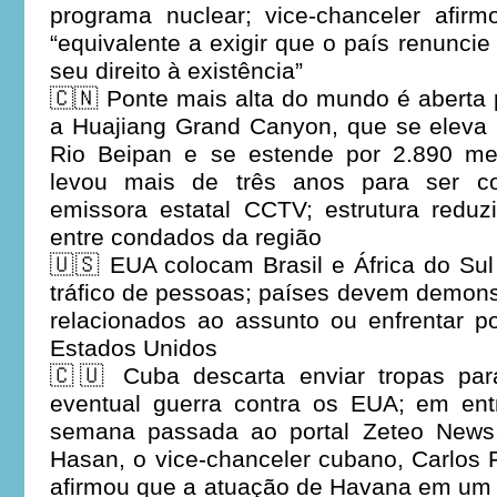
programa nuclear; vice-chanceler afir
“equivalente a exigir que o país renunci
seu direito à existência”
🇨🇳 Ponte mais alta do mundo é aberta 
a Huajiang Grand Canyon, que se eleva
Rio Beipan e se estende por 2.890 me
levou mais de três anos para ser co
emissora estatal CCTV; estrutura redu
entre condados da região
🇺🇸 EUA colocam Brasil e África do Sul 
tráfico de pessoas; países devem demons
relacionados ao assunto ou enfrentar p
Estados Unidos
🇨🇺 Cuba descarta enviar tropas pa
eventual guerra contra os EUA; em ent
semana passada ao portal Zeteo News,
Hasan, o vice-chanceler cubano, Carlos
afirmou que a atuação de Havana em um 