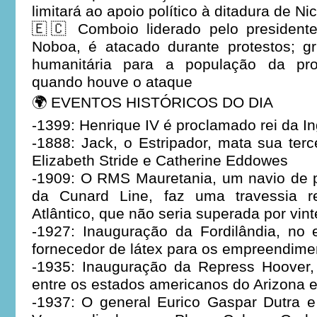
limitará ao apoio político à ditadura de N
🇪🇨 Comboio liderado pelo president
Noboa, é atacado durante protestos; g
humanitária para a população da pro
quando houve o ataque
🌍 EVENTOS HISTÓRICOS DO DIA
-1399: Henrique IV é proclamado rei da In
-1888: Jack, o Estripador, mata sua terc
Elizabeth Stride e Catherine Eddowes
-1909: O RMS Mauretania, um navio de p
da Cunard Line, faz uma travessia r
Atlântico, que não seria superada por vin
-1927: Inauguração da Fordilândia, no 
fornecedor de látex para os empreendime
-1935: Inauguração da Repress Hoover, 
entre os estados americanos do Arizona 
-1937: O general Eurico Gaspar Dutra e