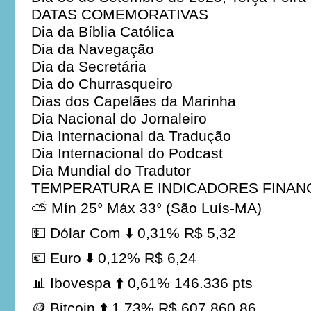
DATAS COMEMORATIVAS
Dia da Bíblia Católica
Dia da Navegação
Dia da Secretária
Dia do Churrasqueiro
Dias dos Capelães da Marinha
Dia Nacional do Jornaleiro
Dia Internacional da Tradução
Dia Internacional do Podcast
Dia Mundial do Tradutor
TEMPERATURA E INDICADORES FINAN
⛅ Mín 25° Máx 33° (São Luís-MA)
💵 Dólar Com ⬇️ 0,31% R$ 5,32
💶 Euro ⬇️ 0,12% R$ 6,24
📊 Ibovespa ⬆️ 0,61% 146.336 pts
🪙 Bitcoin ⬆️ 1,73% R$ 607.860,86