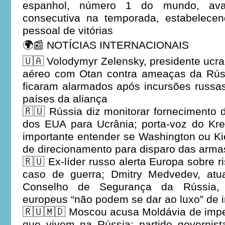
espanhol, número 1 do mundo, ava
consecutiva na temporada, estabelece
pessoal de vitórias
🌍📰 NOTÍCIAS INTERNACIONAIS
🇺🇦 Volodymyr Zelensky, presidente ucr
aéreo com Otan contra ameaças da Rúss
ficaram alarmados após incursões russa
países da aliança
🇷🇺 Rússia diz monitorar fornecimento
dos EUA para Ucrânia; porta-voz do Kre
importante entender se Washington ou K
de direcionamento para disparo das arma
🇷🇺 Ex-líder russo alerta Europa sobre 
caso de guerra; Dmitry Medvedev, atua
Conselho de Segurança da Rússia, 
europeus “não podem se dar ao luxo” de in
🇷🇺🇲🇩 Moscou acusa Moldávia de imped
que vivem na Rússia; partido governist