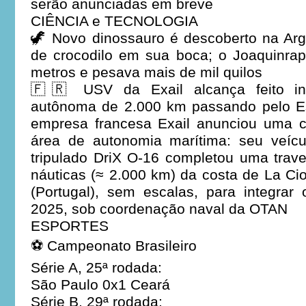
serão anunciadas em breve
CIÊNCIA e TECNOLOGIA
🦖 Novo dinossauro é descoberto na Ar
de crocodilo em sua boca; o Joaquinrap
metros e pesava mais de mil quilos
🇫🇷 USV da Exail alcança feito iné
autônoma de 2.000 km passando pelo Est
empresa francesa Exail anunciou uma co
área de autonomia marítima: seu veícu
tripulado DriX O-16 completou uma trav
náuticas (≈ 2.000 km) da costa de La Cio
(Portugal), sem escalas, para integra
2025, sob coordenação naval da OTAN
ESPORTES
⚽ Campeonato Brasileiro
Série A, 25ª rodada:
São Paulo 0x1 Ceará
Série B, 29ª rodada: