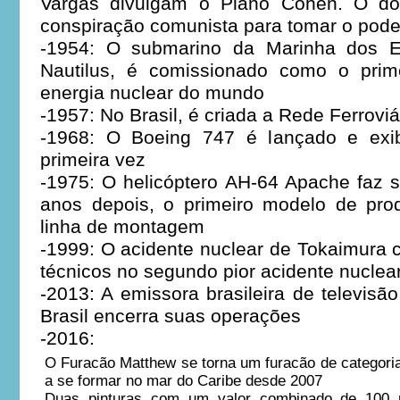
Vargas divulgam o Plano Cohen. O do
conspiração comunista para tomar o pode
-1954: O submarino da Marinha dos E
Nautilus, é comissionado como o prim
energia nuclear do mundo
-1957: No Brasil, é criada a Rede Ferrovi
-1968: O Boeing 747 é lançado e exib
primeira vez
-1975: O helicóptero AH-64 Apache faz s
anos depois, o primeiro modelo de pro
linha de montagem
-1999: O acidente nuclear de Tokaimura 
técnicos no segundo pior acidente nuclea
-2013: A emissora brasileira de televisã
Brasil encerra suas operações
-2016:
O Furacão Matthew se torna um furacão de categoria 
a se formar no mar do Caribe desde 2007
Duas pinturas com um valor combinado de 100 m