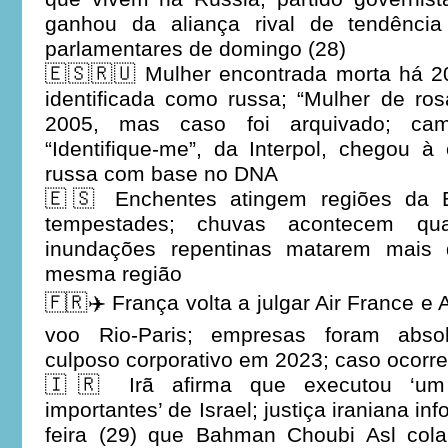
ganhou da aliança rival de tendência
parlamentares de domingo (28)
🇪🇸🇷🇺 Mulher encontrada morta há 
identificada como russa; “Mulher de ro
2005, mas caso foi arquivado; camp
“Identifique-me”, da Interpol, chegou 
russa com base no DNA
🇪🇸 Enchentes atingem regiões da E
tempestades; chuvas acontecem q
inundações repentinas matarem mais
mesma região
🇫🇷✈️ França volta a julgar Air France e 
voo Rio-Paris; empresas foram absol
culposo corporativo em 2023; caso ocorr
🇮🇷 Irã afirma que executou ‘um
importantes’ de Israel; justiça iraniana i
feira (29) que Bahman Choubi Asl colab