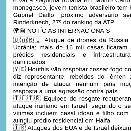
e vai à segunda rodada em Monte Carlo;
monegasco, jovem tenista brasileiro tem
Gabriel Diallo; próximo adversário s
Rinderknech, 27º do ranking da ATP
🌍📰 NOTÍCIAS INTERNACIONAIS
🇺🇦🇷🇺 Ataque de drones da Rússia 
Ucrânia; mais de 16 mil casas ficaram 
prédios residenciais e infraestrutu
danificados
🇾🇪 Houthis vão respeitar cessar-fogo 
diz representante; rebeldes do Iêmen
intenção de atacar nenhum país mu
resposta a uma agressão contra país
🇮🇱🇮🇷 Equipes de resgate recupera
ataque iraniano em Israel; segundo o s
vítimas incluem casal idoso e filho co
atingiu prédio residencial em Haifa
🇮🇷 Ataques dos EUA e de Israel deixa