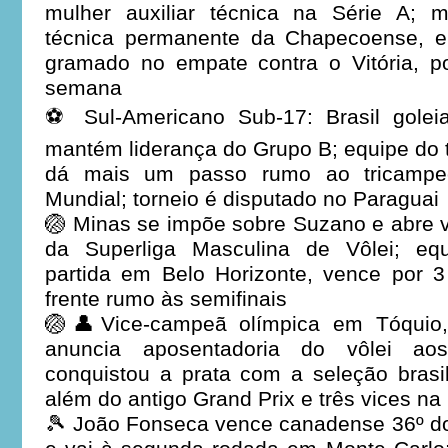
mulher auxiliar técnica na Série A;
técnica permanente da Chapecoense, e
gramado no empate contra o Vitória, po
semana
⚽ Sul-Americano Sub-17: Brasil gole
mantém liderança do Grupo B; equipe do 
dá mais um passo rumo ao tricampe
Mundial; torneio é disputado no Paraguai
🏐 Minas se impõe sobre Suzano e abre 
da Superliga Masculina de Vôlei; eq
partida em Belo Horizonte, vence por 3
frente rumo às semifinais
🏐👤Vice-campeã olímpica em Tóquio,
anuncia aposentadoria do vôlei ao
conquistou a prata com a seleção brasi
além do antigo Grand Prix e três vices n
🎾 João Fonseca vence canadense 36º d