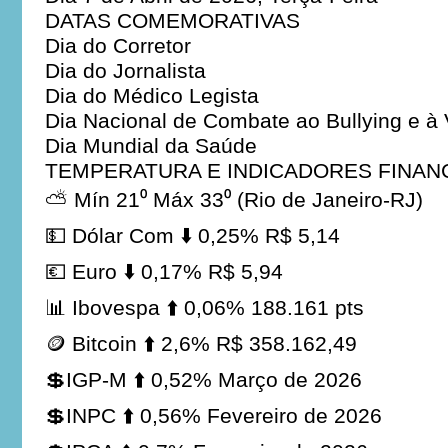
DATAS COMEMORATIVAS
Dia do Corretor
Dia do Jornalista
Dia do Médico Legista
Dia Nacional de Combate ao Bullying e à 
Dia Mundial da Saúde
TEMPERATURA E INDICADORES FINAN
⛅ Mín 21⁰ Máx 33⁰ (Rio de Janeiro-RJ)
💵 Dólar Com ⬇️ 0,25% R$ 5,14
💶 Euro ⬇️ 0,17% R$ 5,94
📊 Ibovespa ⬆️ 0,06% 188.161 pts
🪙 Bitcoin ⬆️ 2,6% R$ 358.162,49
💲IGP-M ⬆️ 0,52% Março de 2026
💲INPC ⬆️ 0,56% Fevereiro de 2026