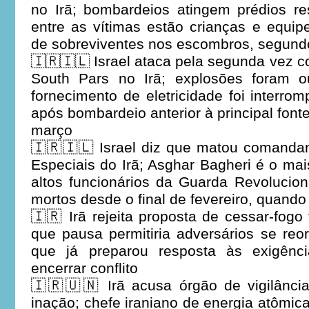
no Irã; bombardeios atingem prédios res
entre as vítimas estão crianças e equ
de sobreviventes nos escombros, segundo
🇮🇷🇮🇱 Israel ataca pela segunda vez 
South Pars no Irã; explosões foram o
fornecimento de eletricidade foi interro
após bombardeio anterior à principal font
março
🇮🇷🇮🇱 Israel diz que matou comandan
Especiais do Irã; Asghar Bagheri é o mai
altos funcionários da Guarda Revolucion
mortos desde o final de fevereiro, quand
🇮🇷 Irã rejeita proposta de cessar-fogo
que pausa permitiria adversários se re
que já preparou resposta às exigênc
encerrar conflito
🇮🇷🇺🇳 Irã acusa órgão de vigilânc
inação; chefe iraniano de energia atômic