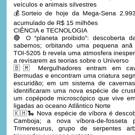
veículos e animais silvestres
💰Sorteio de hoje da Mega-Sena 2.99
acumulado de R$ 15 milhões
CIÊNCIA e TECNOLOGIA
🔴 O “planeta proibido”: descoberta
sabemos; orbitando uma pequena anã 
TOI-5205 b revela uma atmosfera inespera
a revisarem as teorias sobre o Universo
🇧🇲 Mergulhadores entram em ca
Bermudas e encontram uma criatura segm
escuridão; em um sistema de cavernas c
identificaram uma nova espécie de cru
um copépode microscópico que vive em
ligadas ao oceano Atlântico Norte
🇰🇭🐍 Nova espécie de víbora é desco
Camboja; a nova víbora-de-fosseta 
Trimeresurus, grupo de serpentes ar