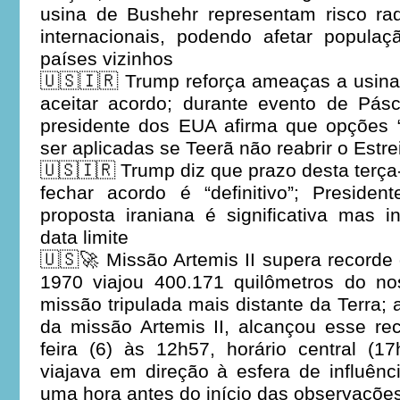
usina de Bushehr representam risco rad
internacionais, podendo afetar popula
países vizinhos
🇺🇸🇮🇷 Trump reforça ameaças a usina
aceitar acordo; durante evento de Pá
presidente dos EUA afirma que opções 
ser aplicadas se Teerã não reabrir o Estr
🇺🇸🇮🇷 Trump diz que prazo desta terça-f
fechar acordo é “definitivo”; Presid
proposta iraniana é significativa mas i
data limite
🇺🇸🚀 Missão Artemis II supera recorde
1970 viajou 400.171 quilômetros do n
missão tripulada mais distante da Terra; 
da missão Artemis II, alcançou esse re
feira (6) às 12h57, horário central (
viajava em direção à esfera de influên
uma hora antes do início das observaçõ