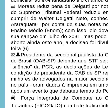
domiciliar ao ex-mandatário e o chamou d
⚖️ Moraes reduz pena de Delgatti por no
do Supremo Tribunal Federal reduziu 
cumprir de Walter Delgatti Neto, conhe
Araraquara”, por conta de suas notas 
Ensino Médio (Enem); com isso, ele dev
sua sanção em julho de 2031, mas pode 
aberto ainda este ano; a decisão foi div
feira (6)
⚖️👤Presidente da seccional paulista da
do Brasil (OAB-SP) defende que STF seja 
“silêncio” da PGR; as declarações de L
condição de presidente da OAB de SP re
milhares de advogados na maior seccion
no país, foram dadas à imprensa em uma
após um evento que debateu temas do Pod
🚔 Força Integrada de Combate ao C
Tocantins (FICCO/TO) combate tráfico int