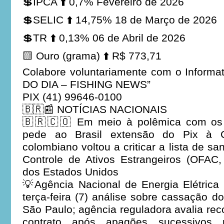
💲IPCA ⬆️ 0,7% Fevereiro de 2026
💲SELIC ⬆️ 14,75% 18 de Março de 2026
💲TR ⬆️ 0,13% 06 de Abril de 2026
🟨 Ouro (grama) ⬆️ R$ 773,71
Colabore voluntariamente com o Informa
DO DIA – FISHING NEWS”
PIX (41) 99646-0100
🇧🇷📰 NOTÍCIAS NACIONAIS
🇧🇷🇨🇴 Em meio à polêmica com os 
pede ao Brasil extensão do Pix à Co
colombiano voltou a criticar a lista de sa
Controle de Ativos Estrangeiros (OFAC,
dos Estados Unidos
💡Agência Nacional de Energia Elétrica
terça-feira (7) análise sobre cassação d
São Paulo; agência reguladora avalia re
contrato após apagões sucessivos na