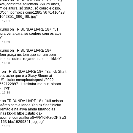
curus
on
TRIBUNDA LIVRE 18+
: “
Polly
ova, conforme solicitado. kkk 29 anos,
m de altura, só 39Kg, só couro e osso.
s://cdni.pornpics.com/1280/7/676/410428
1042851_096_ff9b.jpg
”
, 17:01
curus
on
TRIBUNDA LIVRE 18+
: “
51.
 pra ver a cara, se confere com os atos.
k
”
, 16:59
curus
on
TRIBUNDA LIVRE 18+
:
Sem graça né. tem que ser um bem
do e os outros roçando na dele. kkkkk
”
, 16:58
r
on
TRIBUNDA LIVRE 18+
: “
Yanick Shaft
sics acho que é a Stacy Bloom aí
s://fuskator.me/uploads/posts/2022-
652122897_1-fuskator-me-p-xl-bloom-
-1.jpg
”
, 16:38
r
on
TRIBUNDA LIVRE 18+
: “
full nelson
 aéreo com a lenda Yanick Shaft bicho
uentão e na ativa ainda furando as
nas kkkkk https://static-ca-
eporner.com/gallery/8y/PI/Y6kKzuQPI8y/3
163-bbc19299341-jpg.jpg
”
, 15:51