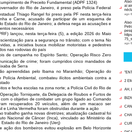
Alao
escumprimento de Preceito Fundamental (ADPF 1324)
aí ai
overnador do Rio de Janeiro, é preso pela Polícia Federal
néct
tadual Thiago Rangel foi preso pela PF nesta terça-feira
ago 6
Unha e Carne, acusado de participar de um esquema de
Alao
do Estado do Rio de Janeiro; a defesa nega as acusações e
Petr
mentos necessários
pesq
PRF) lançou, nesta terça-feira (5), a edição 2026 do Maio
http
75_s
scientização para a segurança no trânsito; com o tema No
ago 6
 vidas, a iniciativa busca mobilizar motoristas e pedestres
idos nas rodovias do país
 dois de campanha no Espírito Santo; Operação Risco Zero
municação de crime; foram cumpridos cinco mandados de
ixaba de Serra
 são apreendidas pelo Ibama no Maranhão; Operação do
"EN
 Polícia Ambiental, combateu ilícitos ambientais contra a
2 EM
stado
os e fecha escolas na zona norte; a Polícia Civil do Rio de
AH,
 Operação Torniquete, da Delegacia de Roubos e Furtos de
BIZ
 com o objetivo de combater um grupo ligado ao Comando
 foram recuperados 20 veículos, além de um macaco ser
CAN
il e Linha Vermelha foram obstruídas durante a ação
o trabalho ganha novas diretrizes; atualização cadastral foi
CHA
uto Nacional de Câncer (Inca), vinculado ao Ministério da
 Estado do Rio de Janeiro (Uerj)
CUR
 e ação dos bombeiros evitou explosão em Belo Horizonte