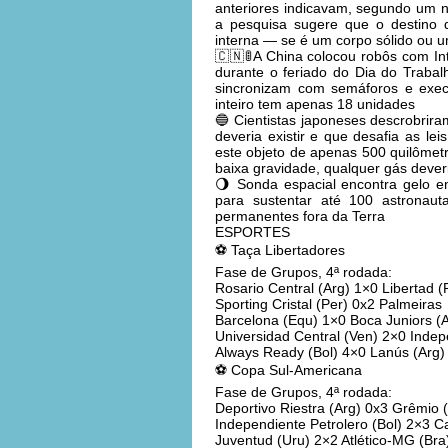
anteriores indicavam, segundo um n
a pesquisa sugere que o destino d
interna — se é um corpo sólido ou 
🇨🇳🚦A China colocou robôs com Intel
durante o feriado do Dia do Traba
sincronizam com semáforos e exec
inteiro tem apenas 18 unidades
🔵 Cientistas japoneses descrobri
deveria existir e que desafia as lei
este objeto de apenas 500 quilômetr
baixa gravidade, qualquer gás deve
🌖 Sonda espacial encontra gelo em
para sustentar até 100 astronau
permanentes fora da Terra
ESPORTES
⚽ Taça Libertadores
Fase de Grupos, 4ª rodada:
Rosario Central (Arg) 1×0 Libertad (
Sporting Cristal (Per) 0x2 Palmeiras
Barcelona (Equ) 1×0 Boca Juniors (
Universidad Central (Ven) 2×0 Indep
Always Ready (Bol) 4×0 Lanús (Arg)
⚽ Copa Sul-Americana
Fase de Grupos, 4ª rodada:
Deportivo Riestra (Arg) 0x3 Grêmio 
Independiente Petrolero (Bol) 2×3 C
Juventud (Uru) 2×2 Atlético-MG (Bra