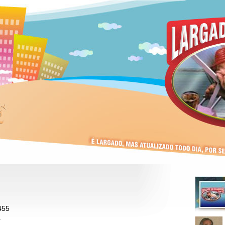
455
a