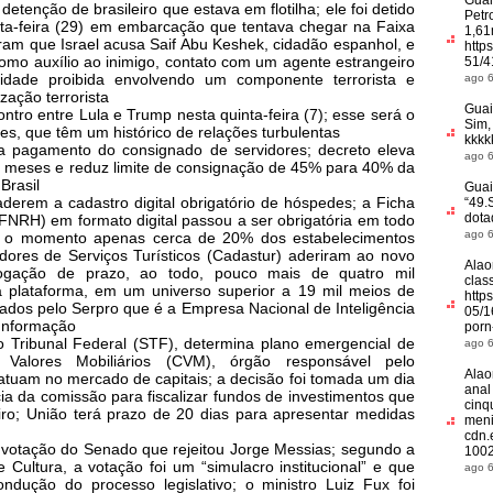
Guai
etenção de brasileiro que estava em flotilha; ele foi detido
Petr
rta-feira (29) em embarcação que tentava chegar na Faixa
1,61
ram que Israel acusa Saif Abu Keshek, cidadão espanhol, e
http
 como auxílio ao inimigo, contato com um agente estrangeiro
51/4
ividade proibida envolvendo um componente terrorista e
ago 6
ação terrorista
Guai
tro entre Lula e Trump nesta quinta-feira (7); esse será o
Sim,
es, que têm um histórico de relações turbulentas
kkkk
 pagamento do consignado de servidores; decreto eleva
ago 6
 meses e reduz limite de consignação de 45% para 40% da
Brasil
Guai
derem a cadastro digital obrigatório de hóspedes; a Ficha
“
49.
dota
FNRH) em formato digital passou a ser obrigatória em todo
ago 6
té o momento apenas cerca de 20% dos estabelecimentos
dores de Serviços Turísticos (Cadastur) aderiram ao novo
Alao
gação de prazo, ao todo, pouco mais de quatro mil
clas
plataforma, em um universo superior a 19 mil meios de
http
dos pelo Serpro que é a Empresa Nacional de Inteligência
05/1
 Informação
porn
o Tribunal Federal (STF), determina plano emergencial de
ago 6
Valores Mobiliários (CVM), órgão responsável pelo
Alao
atuam no mercado de capitais; a decisão foi tomada um dia
anal
cia da comissão para fiscalizar fundos de investimentos que
cinq
ro; União terá prazo de 20 dias para apresentar medidas
meni
cdn.
 votação do Senado que rejeitou Jorge Messias; segundo a
1002
 Cultura, a votação foi um “simulacro institucional” e que
ago 6
ondução do processo legislativo; o ministro Luiz Fux foi