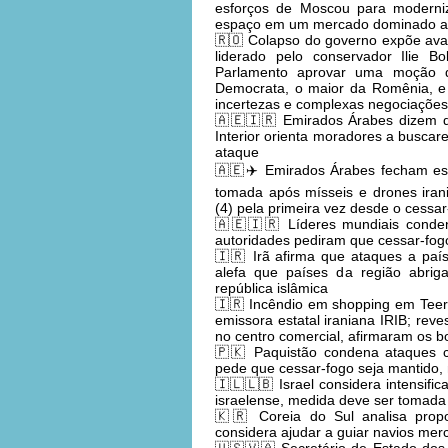
esforços de Moscou para moderniz
espaço em um mercado dominado atu
🇷🇴 Colapso do governo expõe avan
liderado pelo conservador Ilie B
Parlamento aprovar uma moção de
Democrata, o maior da Romênia, e 
incertezas e complexas negociações
🇦🇪🇮🇷 Emirados Árabes dizem qu
Interior orienta moradores a busca
ataque
🇦🇪✈️ Emirados Árabes fecham esp
tomada após mísseis e drones iran
(4) pela primeira vez desde o cessar
🇦🇪🇮🇷 Líderes mundiais conden
autoridades pediram que cessar-fog
🇮🇷 Irã afirma que ataques a país
alefa que países da região abrig
república islâmica
🇮🇷 Incêndio em shopping em Teerã,
emissora estatal iraniana IRIB; re
no centro comercial, afirmaram os b
🇵🇰 Paquistão condena ataques c
pede que cessar-fogo seja mantido, m
🇮🇱🇱🇧 Israel considera intensifi
israelense, medida deve ser tomada
🇰🇷 Coreia do Sul analisa prop
considera ajudar a guiar navios merc