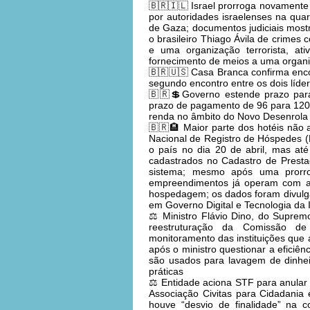
🇧🇷🇮🇱 Israel prorroga novamente d
por autoridades israelenses na qua
de Gaza; documentos judiciais most
o brasileiro Thiago Ávila de crimes
e uma organização terrorista, at
fornecimento de meios a uma organiz
🇧🇷🇺🇸 Casa Branca confirma encon
segundo encontro entre os dois líder
🇧🇷💲Governo estende prazo para
prazo de pagamento de 96 para 120
renda no âmbito do Novo Desenrola 
🇧🇷🏨 Maior parte dos hotéis não a
Nacional de Registro de Hóspedes (
o país no dia 20 de abril, mas a
cadastrados no Cadastro de Presta
sistema; mesmo após uma prorro
empreendimentos já operam com a 
hospedagem; os dados foram divulga
em Governo Digital e Tecnologia da
⚖️ Ministro Flávio Dino, do Suprem
reestruturação da Comissão de 
monitoramento das instituições que 
após o ministro questionar a eficiên
são usados para lavagem de dinhei
práticas
⚖️ Entidade aciona STF para anular
Associação Civitas para Cidadania e
houve “desvio de finalidade” na c