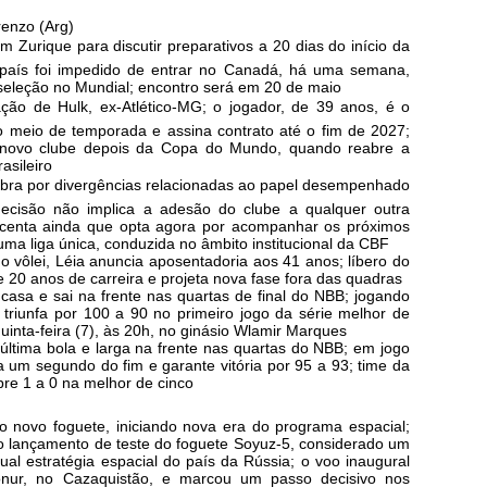
enzo (Arg)
 Zurique para discutir preparativos a 20 dias do início da
 país foi impedido de entrar no Canadá, há uma semana,
 seleção no Mundial; encontro será em 20 de maio
ão de Hulk, ex-Atlético-MG; o jogador, de 39 anos, é o
 do meio de temporada e assina contrato até o fim de 2027;
 novo clube depois da Copa do Mundo, quando reabre a
asileiro
ibra por divergências relacionadas ao papel desempenhado
 decisão não implica a adesão do clube a qualquer outra
centa ainda que opta agora por acompanhar os próximos
uma liga única, conduzida no âmbito institucional da CBF
o vôlei, Léia anuncia aposentadoria aos 41 anos; líbero do
20 anos de carreira e projeta nova fase fora das quadras
casa e sai na frente nas quartas de final do NBB; jogando
triunfa por 100 a 90 no primeiro jogo da série melhor de
uinta-feira (7), às 20h, no ginásio Wlamir Marques
última bola e larga na frente nas quartas do NBB; em jogo
 um segundo do fim e garante vitória por 95 a 93; time da
re 1 a 0 na melhor de cinco
 novo foguete, iniciando nova era do programa espacial;
ro lançamento de teste do foguete Soyuz-5, considerado um
ual estratégia espacial do país da Rússia; o voo inaugural
nur, no Cazaquistão, e marcou um passo decisivo nos