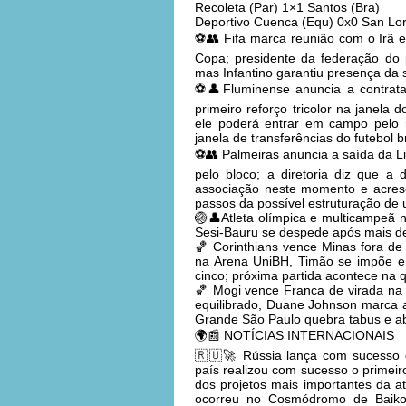
Recoleta (Par) 1×1 Santos (Bra)
Deportivo Cuenca (Equ) 0x0 San Lor
⚽👥 Fifa marca reunião com o Irã em
Copa; presidente da federação do
mas Infantino garantiu presença da
⚽👤Fluminense anuncia a contrataç
primeiro reforço tricolor na janela
ele poderá entrar em campo pelo
janela de transferências do futebol br
⚽👥 Palmeiras anuncia a saída da L
pelo bloco; a diretoria diz que a
associação neste momento e acres
passos da possível estruturação de 
🏐👤Atleta olímpica e multicampeã n
Sesi-Bauru se despede após mais de 
🏀 Corinthians vence Minas fora de 
na Arena UniBH, Timão se impõe e 
cinco; próxima partida acontece na q
🏀 Mogi vence Franca de virada na 
equilibrado, Duane Johnson marca a
Grande São Paulo quebra tabus e ab
🌍📰 NOTÍCIAS INTERNACIONAIS
🇷🇺🚀 Rússia lança com sucesso o
país realizou com sucesso o primei
dos projetos mais importantes da at
ocorreu no Cosmódromo de Baiko