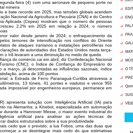
DIC
segunda-feira (4) com uma aeronave de pequeno porte no
ital mineira
EDI
io e bate recorde em 2025, mas tensões globais acendem
ação Nacional da Agricultura e Pecuária (CNA) e do Centro
ENG
ia Aplicada (Cepea) mostram que o número de pessoas
 cresceu 2,2% em 2025 em relação a 2024; o número
FAL
soas
FRA
enor valor desde janeiro de 2024; o enfraquecimento da
los temores de intensificação nos conflitos do Oriente
GAL
latos de ataques iranianos a instalações petrolíferas nos
clarações de autoridades dos Estados Unidos nesta terça-
MAT
 com o Irã levaram a uma diminuição no medo de queda
fiança do comércio cai em abril, diz Confederação Nacional
MÚS
Turismo (CNC); o Índice de Confiança do Empresário do
 a março, já descontadas as influências sazonais; índice
O T
atisfação, acima de 100 pontos
PIA
perial, a Estrada de Ferro Paranaguá-Curitiba atravessa a
ilômetros, 13 túneis, 41 pontes e viadutos e vence 955
Quin
derada impossível por engenheiros europeus, permanece em
SUG
 apresenta solução com Inteligência Artificial (IA) para
VÍD
ento na Alemanha; a Kinebot, especializada em automação
w durante a Hannover Messe, o maior evento industrial do
ligência artificial para analisar as ações técnicas de
erar dados estruturados sobre a sua produtividade
mais cedo que o previsto; a lua Fobos, uma das duas que
 começar a se desintegrar mais cedo do que estimativas