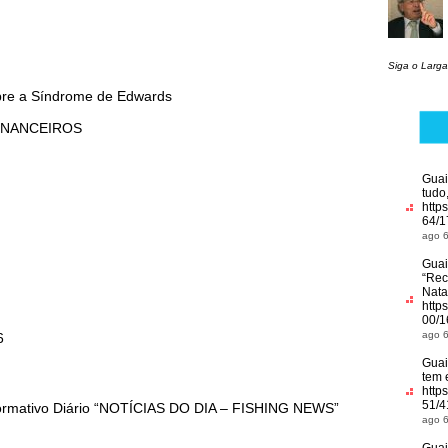
Siga o Larga
obre a Síndrome de Edwards
INANCEIROS
Guai
tudo
http
64/1
ago 6
Guai
“
Rec
Nata
http
00/1
ago 6
6
Guai
tem 
http
51/4
formativo Diário “NOTÍCIAS DO DIA – FISHING NEWS”
ago 6