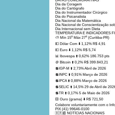
DATAS COMEMORATIVAS
Dia da Coragem
Dia do Cartógrafo
Dia do Instrumentador Cirúrgico
Dia do Psicanalista
Dia Nacional da Matemática
Dia Nacional de Conscientização s
Dia Internacional sem Dieta
TEMPERATURA E INDICADORES F
⛅ Mín 15⁰ Máx 27⁰ (Curitiba-PR)
💵 Dólar Com ⬇️ 1,12% R$ 4,91
💶 Euro ⬇️ 1,12% R$ 5,74
📊 Ibovespa ⬆️ 0,62% 186.753 pts
🪙 Bitcoin ⬆️ 0,2% R$ 399.843,21
💲IGP-M ⬆️ 2,73% Abril de 2026
💲INPC ⬆️ 0,91% Março de 2026
💲IPCA ⬆️ 0,88% Março de 2026
💲SELIC ⬆️ 14,5% 29 de Abril de 202
💲TR ⬆️ 0,17% 5 de Maio de 2026
🟨 Ouro (grama) ⬇️ R$ 721,50
Colabore voluntariamente com o In
PIX (41) 99646-0100
🇧🇷📰 NOTÍCIAS NACIONAIS