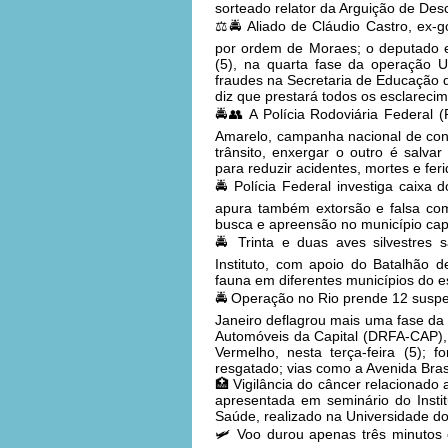
sorteado relator da Arguição de D
⚖️🚔 Aliado de Cláudio Castro, ex-g
por ordem de Moraes; o deputado es
(5), na quarta fase da operação 
fraudes na Secretaria de Educação 
diz que prestará todos os esclareci
🚔👥 A Polícia Rodoviária Federal (
Amarelo, campanha nacional de con
trânsito, enxergar o outro é salvar
para reduzir acidentes, mortes e fer
🚔 Polícia Federal investiga caixa
apura também extorsão e falsa co
busca e apreensão no município cap
🚔 Trinta e duas aves silvestres
Instituto, com apoio do Batalhão de
fauna em diferentes municípios do e
🚔 Operação no Rio prende 12 suspeit
Janeiro deflagrou mais uma fase da
Automóveis da Capital (DRFA-CAP),
Vermelho, nesta terça-feira (5);
resgatado; vias como a Avenida Bras
🏥 Vigilância do câncer relacionado a
apresentada em seminário do Instit
Saúde, realizado na Universidade do
🛩️ Voo durou apenas três minutos