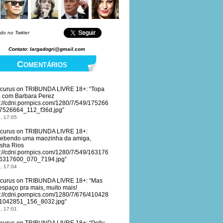
do no Twitter
Contato: largadogri@gmail.com
Comentários
curus
on
TRIBUNDA LIVRE 18+
: “
Topa
, com Barbara Perez
s://cdni.pornpics.com/1280/7/549/175266
7526664_112_f36d.jpg
”
, 17:05
curus
on
TRIBUNDA LIVRE 18+
:
ebendo uma maozinha da amiga,
sha Rios
s://cdni.pornpics.com/1280/7/549/163176
6317600_070_7194.jpg
”
, 17:04
curus
on
TRIBUNDA LIVRE 18+
: “
Mas
espaço pra mais, muito mais!
s://cdni.pornpics.com/1280/7/676/410428
1042851_156_8032.jpg
”
, 17:01