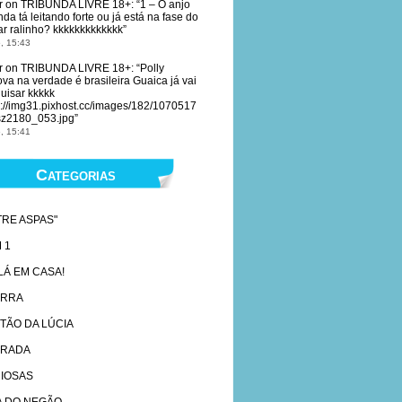
r
on
TRIBUNDA LIVRE 18+
: “
1 – O anjo
nda tá leitando forte ou já está na fase do
ar ralinho? kkkkkkkkkkkkk
”
, 15:43
r
on
TRIBUNDA LIVRE 18+
: “
Polly
ova na verdade é brasileira Guaica já vai
uisar kkkkk
s://img31.pixhost.cc/images/182/1070517
z2180_053.jpg
”
, 15:41
Categorias
TRE ASPAS"
 1
 LÁ EM CASA!
ARRA
TÃO DA LÚCIA
RADA
IOSAS