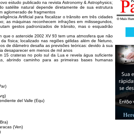
ovo estudo publicado na revista Astronomy & Astrophysics;
o satélite natural depende diretamente de sua estrutura
um aglomerado de fragmentos
igência Artificial para fiscalizar o trânsito em três cidades
lho; as máquinas reconhecem infrações em milissegundos,
utam gestos padronizados de trânsito, mas o esquadrão
ram que o asteroide 2002 XV 93 tem uma atmosfera que não
s da física; localizado nas regiões gélidas além de Netuno,
os de diâmetro desafia as previsões teóricas: devido à sua
ria desaparecer em menos de mil anos
 15 crateras no polo sul da Lua e revela água suficiente
tas, abrindo caminho para as primeiras bases humanas
Par)
Arg)
endiente del Valle (Equ)
(Bra)
aracas (Ven)
)