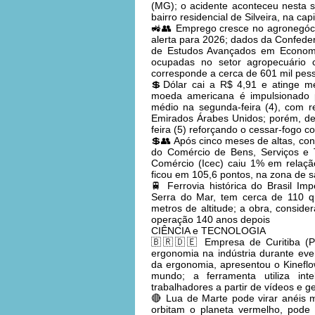
(MG); o acidente aconteceu nesta 
bairro residencial de Silveira, na cap
🚜👥 Emprego cresce no agronegóc
alerta para 2026; dados da Confeder
de Estudos Avançados em Econom
ocupadas no setor agropecuário
corresponde a cerca de 601 mil pes
💲Dólar cai a R$ 4,91 e atinge m
moeda americana é impulsionado pe
médio na segunda-feira (4), com re
Emirados Árabes Unidos; porém, de
feira (5) reforçando o cessar-fogo
💲👥 Após cinco meses de altas, con
do Comércio de Bens, Serviços e 
Comércio (Icec) caiu 1% em relação
ficou em 105,6 pontos, na zona de s
🚆 Ferrovia histórica do Brasil Im
Serra do Mar, tem cerca de 110 qu
metros de altitude; a obra, consi
operação 140 anos depois
CIÊNCIA e TECNOLOGIA
🇧🇷🇩🇪 Empresa de Curitiba (PR)
ergonomia na indústria durante ev
da ergonomia, apresentou o Kineflo
mundo; a ferramenta utiliza inte
trabalhadores a partir de vídeos e g
🔴 Lua de Marte pode virar anéis 
orbitam o planeta vermelho, pode