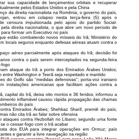
ar sua capacidade de lançamentos orbitais e recuperar
almente pelos Estados Unidos e pela China
ço da direita nacionalista na Romênia; o governo do país,
olojan, entrou em colapso nesta terça-feira (5) após o
 censura impulsionada pelo apoio do partido Social-
pela direita nacionalista, o que abre um novo período de
 para formar um Executivo no país
e estão combatendo novos mísseis do Irã; Ministério do
rem locais seguros enquanto defesas aéreas atuam contra o
aço aéreo parcialmente após ataques do Irã; decisão foi
ianos contra o país serem interceptados na segunda-feira
-fogo
am ataque do Irã a porto dos Emirados Árabes Unidos;
o entre Washington e Teerã seja respeitado e mantido
es do Golfo são “medidas defensivas”; porta-voz iraniano
am instalações americanas que facilitam ações contra a
 capital do Irã, deixa oito mortos e 36 feridos, informou a
vestimento inflamável causou rápida propagação das chamas
ombeiros do país
ontra Emirados Árabes; Shehbaz Sharif, premiê do país,
as não cita Irã ao falar sobre ofensiva
car ataques contra Hezbollah no Líbano; segundo uma fonte
 se o cessar-fogo com o Irã acabar
osta dos EUA para integrar operações em Ormuz; país
antes e garantir a livre navegação na região