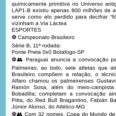
quimicamente primitiva no Universo antig
LAP1-B existiu apenas 800 milhões de 
serve como elo perdido para decifrar “
vizinham a Via Láctea
ESPORTES
⚽ Campeonato Brasileiro
Série B, 11ª rodada:
Ponte Preta 0x0 Botafogo-SP
⚽👥 Paraguai anuncia a convocação pa
Palmeiras; ao todo, sete atletas que
Brasileiro compõem a relação; o técni
Alfaro chamou os palmeirenses Gustav
Ramón Sosa, além do meio-campista 
Bobadilla; completam a convocação ain
Pitta, do Red Bull Bragantino, Fabián 
Júnior Alonso, do Atlético-MG
⚽👥 Com 32 nomes, Copa do Mundo de 