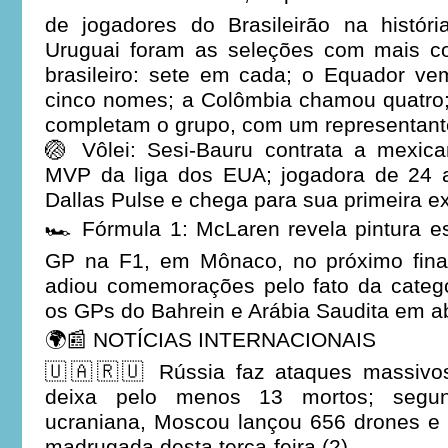
de jogadores do Brasileirão na históri
Uruguai foram as seleções com mais c
brasileiro: sete em cada; o Equador v
cinco nomes; a Colômbia chamou quatro;
completam o grupo, com um representant
🏐 Vôlei: Sesi-Bauru contrata a mexic
MVP da liga dos EUA; jogadora de 24 
Dallas Pulse e chega para sua primeira ex
🏎️ Fórmula 1: McLaren revela pintura e
GP na F1, em Mônaco, no próximo fina
adiou comemorações pelo fato da catego
os GPs do Bahrein e Arábia Saudita em ab
🌍📰 NOTÍCIAS INTERNACIONAIS
🇺🇦🇷🇺 Rússia faz ataques massivos
deixa pelo menos 13 mortos; segu
ucraniana, Moscou lançou 656 drones e 
madrugada desta terça-feira (2)