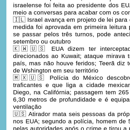
israelense foi feita ao presidente dos 
meio a conversas para acabar com os con
🇮🇱 Israel avança em projeto de lei para
medida foi aprovada em primeira leitura 
se passar pelos três turnos, pode antec
setembro ou outubro
🇰🇼🇺🇸 EUA dizem ter interceptado
direcionados ao Kuwait; ataque mirava 
país, mas não houve feridos; Teerã diz 
de Wshington em seu território
🇲🇽🇺🇸 Polícia do México descobre 
traficantes e que liga a cidade mexic
Diego, na Califórnia; passagem tem 265
6,30 metros de profundidade e é equip
ventilação
🇺🇸 Atirador mata seis pessoas da próp
nos EUA; segundo a polícia, homem de 5
pelas autoridades após o crime e tirou a