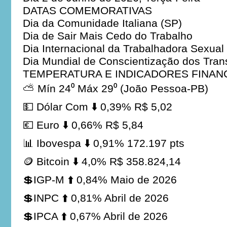
DATAS COMEMORATIVAS
Dia da Comunidade Italiana (SP)
Dia de Sair Mais Cedo do Trabalho
Dia Internacional da Trabalhadora Sexual
Dia Mundial de Conscientização dos Tran
TEMPERATURA E INDICADORES FINAN
⛅ Mín 24⁰ Máx 29⁰ (João Pessoa-PB)
💵 Dólar Com ⬇️ 0,39% R$ 5,02
💶 Euro ⬇️ 0,66% R$ 5,84
📊 Ibovespa ⬇️ 0,91% 172.197 pts
🪙 Bitcoin ⬇️ 4,0% R$ 358.824,14
💲IGP-M ⬆️ 0,84% Maio de 2026
💲INPC ⬆️ 0,81% Abril de 2026
💲IPCA ⬆️ 0,67% Abril de 2026