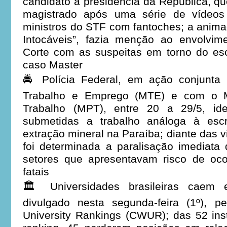
candidato à presidência da República, qu
magistrado após uma série de vídeos
ministros do STF com fantoches; a anim
Intocáveis”, fazia menção ao envolvim
Corte com as suspeitas em torno do esc
caso Master
🚔 Polícia Federal, em ação conjunta
Trabalho e Emprego (MTE) e com o Mi
Trabalho (MPT), entre 20 a 29/5, ide
submetidas a trabalho análoga à esc
extração mineral na Paraíba; diante das 
foi determinada a paralisação imediata
setores que apresentavam risco de oco
fatais
🏛️ Universidades brasileiras caem 
divulgado nesta segunda-feira (1º), p
University Rankings (CWUR); das 52 inst