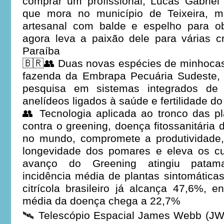
comprar um profissional, Lucas Gabriel
que mora no município de Teixeira, m
artesanal com balde e espelho para o
agora leva a paixão dele para várias c
Paraíba
🇧🇷👥 Duas novas espécies de minhoca
fazenda da Embrapa Pecuária Sudeste,
pesquisa em sistemas integrados de p
anelídeos ligados à saúde e fertilidade do
👥 Tecnologia aplicada ao tronco das p
contra o greening, doença fitossanitária
no mundo, compromete a produtividade, 
longevidade dos pomares e eleva os c
avanço do Greening atingiu patama
incidência média de plantas sintomáticas
citrícola brasileiro já alcança 47,6%, 
média da doença chega a 22,7%
🛰️ Telescópio Espacial James Webb (JW