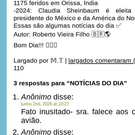
1175 feridos em Orissa, Índia
-2024: Claudia Sheinbaum é eleita
presidente do México e da América do No
Essas são algumas notícias do dia ✅
Autor: Roberto Vieira Filho 🇧🇷🌎
Bom Dia!!! 👍🏼😉
Largado por
𝕄.𝕋
|
largados comentaram (
110
3 respostas para “NOTÍCIAS DO DIA”
Anônimo
disse:
junho 2nd, 2026 at 10:27
Fato inusitado- sra. falece aos
avião.
Anônimo
disse: