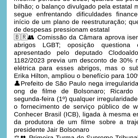
bilhão; o balanço divulgado pela estatal
segue enfrentando dificuldades finan
início de um plano de reestruturação; qu
de despesas pressionam estatal
🇧🇷👥 Comissão da Câmara aprova isenç
abrigos LGBT; oposição questiona cu
apresentado pelo deputado Clodoal
1182/2023 previa um desconto de 30% na
elétrica para esses abrigos, mas o subs
Erika Hilton, ampliou o benefício para 10
👤Prefeito de São Paulo nega irregulari
ong de filme de Bolsonaro; Ricardo
segunda-feira (1º) qualquer irregularida
o fornecimento de serviço público de wi-
Conhecer Brasil (ICB), ligada à mesma em
da produtora de um filme sobre a traje
presidente Jair Bolsonaro
⚖️👥 Primeira Turma do Supremo Tribunal