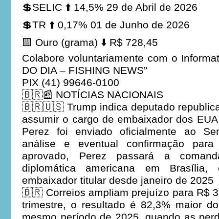
💲SELIC ⬆️ 14,5% 29 de Abril de 2026
💲TR ⬆️ 0,17% 01 de Junho de 2026
🟨 Ouro (grama) ⬇️ R$ 728,45
Colabore voluntariamente com o Informa
DO DIA – FISHING NEWS”
PIX (41) 99646-0100
🇧🇷📰 NOTÍCIAS NACIONAIS
🇧🇷🇺🇸 Trump indica deputado republic
assumir o cargo de embaixador dos EUA 
Perez foi enviado oficialmente ao S
análise e eventual confirmação para
aprovado, Perez passará a comanda
diplomática americana em Brasília
embaixador titular desde janeiro de 2025
🇧🇷 Correios ampliam prejuízo para R$ 3
trimestre, o resultado é 82,3% maior d
mesmo período de 2025, quando as per