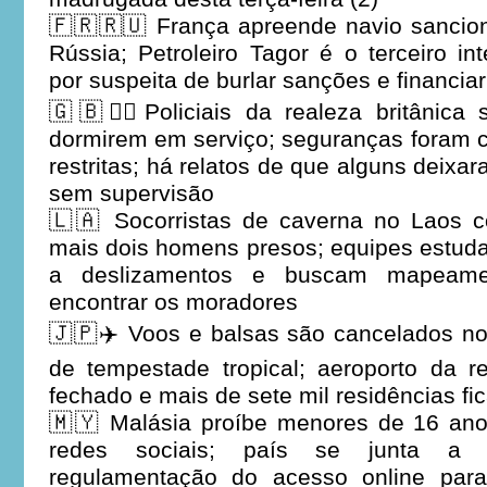
🇫🇷🇷🇺 França apreende navio sancio
Rússia; Petroleiro Tagor é o terceiro 
por suspeita de burlar sanções e financi
🇬🇧💂‍♂️Policiais da realeza britânica
dormirem em serviço; seguranças foram 
restritas; há relatos de que alguns deixa
sem supervisão
🇱🇦 Socorristas de caverna no Laos 
mais dois homens presos; equipes estud
a deslizamentos e buscam mapeame
encontrar os moradores
🇯🇵✈️ Voos e balsas são cancelados 
de tempestade tropical; aeroporto da r
fechado e mais de sete mil residências f
🇲🇾 Malásia proíbe menores de 16 ano
redes sociais; país se junta a 
regulamentação do acesso online para