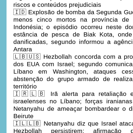
riscos e conteúdos prejudiciais
🇮🇩 Explosão de bomba da Segunda Gue
menos cinco mortos na província de 
Indonésia; o episódio ocorreu neste do
estância de pesca de Biak Kota, onde
danificadas, segundo informou a agênci
Antara
🇱🇧🇺🇸 Hezbollah concorda com a pro
dos EUA com Israel; segundo comunic
Líbano em Washington, ataques ces
abstenção do grupo armado de realiza
território
🇮🇷🇱🇧 Irã alerta para retaliação
israelenses no Líbano; forças iranian
Netanyahu de ameaçar bombardear o di
Beirute
🇮🇱🇱🇧 Netanyahu diz que Israel atac
Hezbollah persistirem; afirmação do