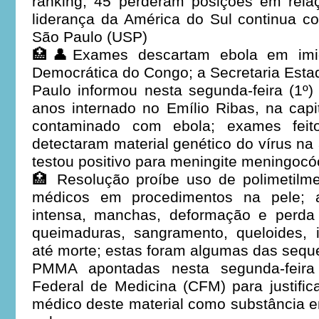
ranking, 45 perderam posições em rel
liderança da América do Sul continua c
São Paulo (USP)
🏥👤Exames descartam ebola em imig
Democrática do Congo; a Secretaria Est
Paulo informou nesta segunda-feira (1
anos internado no Emílio Ribas, na capit
contaminado com ebola; exames feit
detectaram material genético do vírus na
testou positivo para meningite meningocó
🏥 Resolução proíbe uso de polimetilme
médicos em procedimentos na pele; al
intensa, manchas, deformação e perda
queimaduras, sangramento, queloides, 
até morte; estas foram algumas das sequ
PMMA apontadas nesta segunda-feira 
Federal de Medicina (CFM) para justific
médico deste material como substância 