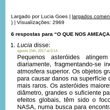
*
Largado por
Lucia Goes
|
largados comen
)
|
Visualizações: 2969
6 respostas para “O QUE NOS AMEAÇA
Lucia
disse:
agosto 15th, 2017 at 0:14
Pequenos asteróides atinge
diariamente, fragmentando-se i
atmosfera superior. Os objetos gr
para causar danos na superfície 
mais raros. Os asteróides maior
diâmetro, grandes o suficiente pa
efeitos globais, têm sido o fo
NASA, numa busca para encontra