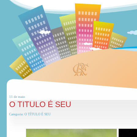
11 de
maio
O TITULO É SEU
Categoria:
O TÍTULO É SEU