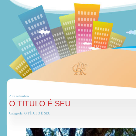
2 de
setembro
O TITULO É SEU
Categoria:
O TÍTULO É SEU