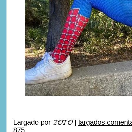
Largado por
𝓩𝓞𝓣𝓞
|
largados comenta
875