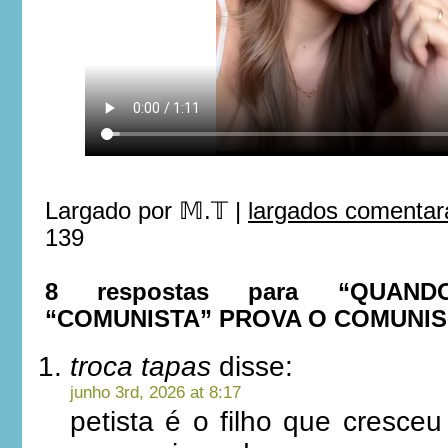
Largado por
𝕄.𝕋
|
largados comentar
139
8 respostas para “QUAN
“COMUNISTA” PROVA O COMUNI
troca tapas
disse:
junho 3rd, 2026 at 8:17
petista é o filho que cresce