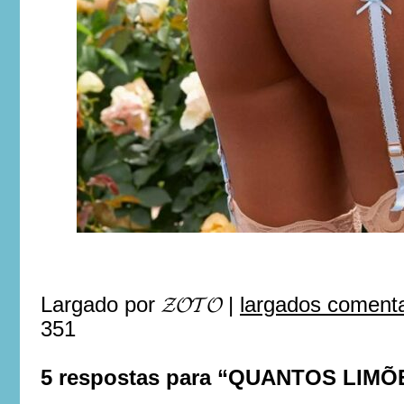
Largado por
𝓩𝓞𝓣𝓞
|
largados comenta
351
5 respostas para “QUANTOS LIMÕ