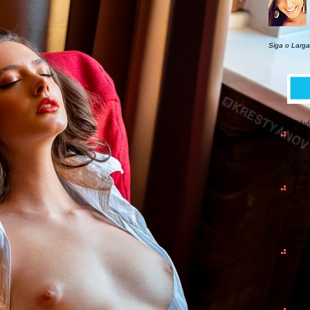
Siga o Larga
Fláv
INT
ago 7
Zé D
DOE
quan
99% 
foi.
”
ago 7
Alao
fica 
gata
e…
”
ago 7
Anô
home