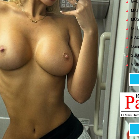
GAL
MAT
MÚS
O T
PIA
Quin
SUG
VÍD