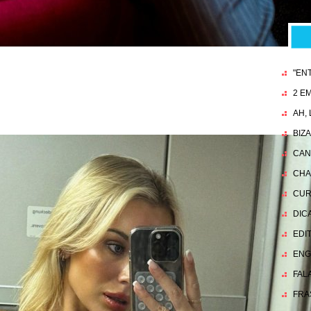
ago 7
"EN
2 EM
AH,
BIZ
CAN
CHA
CUR
DIC
EDI
ENG
FAL
FRA