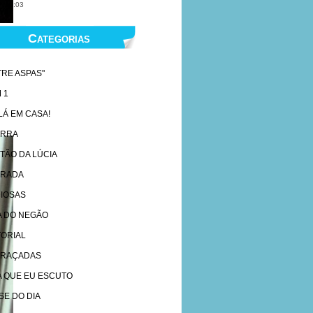
, 10:03
Categorias
TRE ASPAS"
 1
 LÁ EM CASA!
ARRA
TÃO DA LÚCIA
RADA
IOSAS
A DO NEGÃO
TORIAL
RAÇADAS
A QUE EU ESCUTO
SE DO DIA