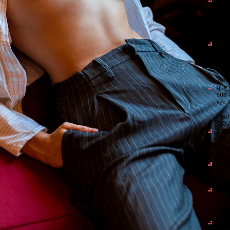
Que 
ela 
ago 7
Alao
dota
tesã
não
ago 7
Anô
,deu
que 
sua 
ago 7
Alao
COV
http
6XF.
ago 7
Anô
ago 7
EDS
COV
ago 7
Anô
acer
sort