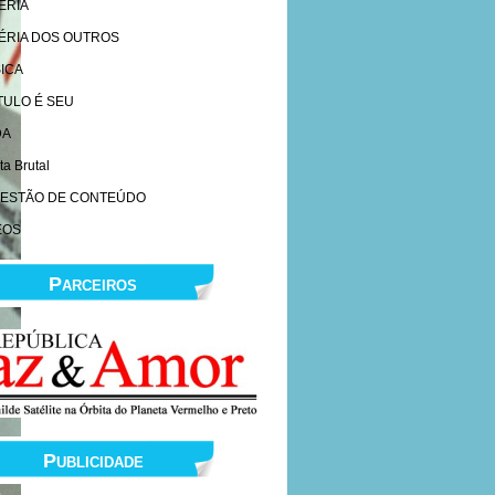
ERIA
ÉRIA DOS OUTROS
ICA
ÍTULO É SEU
DA
ta Brutal
ESTÃO DE CONTEÚDO
EOS
Parceiros
Publicidade