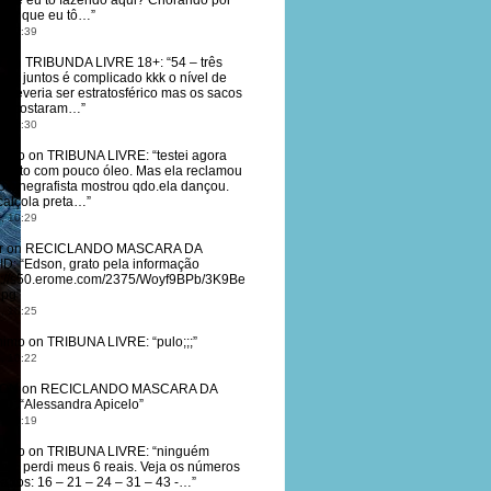
que eu tô fazendo aqui? Chorando por
Que que eu tô…
”
, 10:39
r
on
TRIBUNDA LIVRE 18+
: “
54 – três
dos juntos é complicado kkk o nível de
o deveria ser estratosférico mas os sacos
 encostaram…
”
, 10:30
nimo
on
TRIBUNA LIVRE
: “
testei agora
 certo com pouco óleo. Mas ela reclamou
o cinegrafista mostrou qdo.ela dançou.
calçola preta…
”
, 10:29
r
on
RECICLANDO MASCARA DA
ID
: “
Edson, grato pela informação
s://s50.erome.com/2375/Woyf9BPb/3K9Be
jpg
”
, 10:25
nimo
on
TRIBUNA LIVRE
: “
pulo;;;
”
, 10:22
ON
on
RECICLANDO MASCARA DA
ID
: “
Alessandra Apicelo
”
, 10:19
nimo
on
TRIBUNA LIVRE
: “
ninguém
tou, perdi meus 6 reais. Veja os números
eados: 16 – 21 – 24 – 31 – 43 -…
”