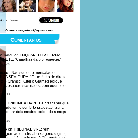
do no Twitter
Contato: largadogri@gmail.com
Comentários
io Tadeu
on
ENQUANTO ISSO, MNA
ERNETE
: “
Canalhas da pior espécie.
”
, 11:39
irceu - Não sou o do mensalão
on
NÇA SEM CURA
: “
Fauci é tão de direita
to o Gramsci. Citei o Gramsci porque
dos esquerdistas não sabem quem ele
, 11:28
r
on
TRIBUNDA LIVRE 18+
: “
O cabra que
deitado tem q ser forte pra estabilizar a
, suportar dois mestres cobrindo a moça
, 11:19
nimo
on
TRIBUNA LIVRE
: “
em
nagem ao quadro abaixo:geno e gino;