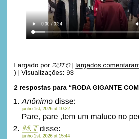
Largado por
𝓩𝓞𝓣𝓞
|
largados comentaram
)
|
Visualizações: 93
2 respostas para “RODA GIGANTE C
Anônimo
disse:
junho 1st, 2026 at 10:22
Pare, pare ,tem um maluco no pe
𝕄.𝕋
disse:
junho 1st, 2026 at 15:44