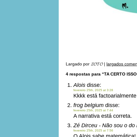
Largado por
𝓩𝓞𝓣𝓞
|
largados comen
4 respostas para “TA CERTO ISSO
Alois
disse:
fevereiro 25th, 2025 at 3:28
Kkkk está factoarialment
frog belgium
disse:
fevereiro 25th, 2025 at 7:44
A narrativa está correta.
Zé Dirceu - Não sou o do
fevereiro 25th, 2025 at 7:56
O Alois sabe matemática!