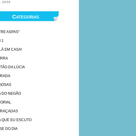
, 10:03
Categorias
TRE ASPAS"
 1
 LÁ EM CASA!
ARRA
TÃO DA LÚCIA
RADA
IOSAS
A DO NEGÃO
TORIAL
RAÇADAS
A QUE EU ESCUTO
SE DO DIA