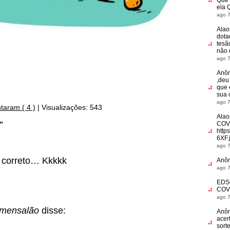
Que 
ela 
ago 7
Alao
dota
tesã
não
ago 7
Anô
,deu
que 
sua 
ago 7
taram ( 4 )
|
Visualizações: 543
Alao
”
COV
http
6XF.
ago 7
e correto… Kkkkk
Anô
ago 7
EDS
COV
ago 7
 mensalão
disse:
Anô
acer
sort