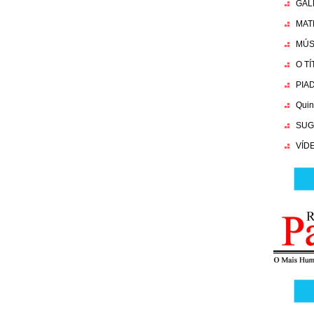
GAL
MAT
MÚS
O T
PIA
Quin
SUG
VÍD