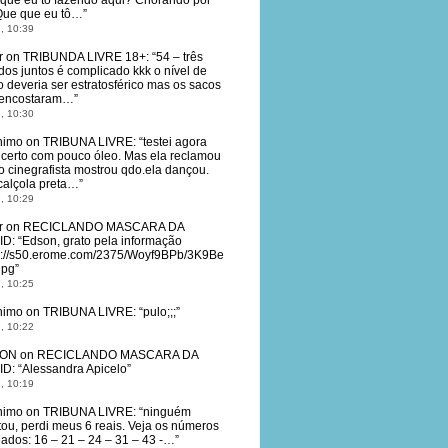
que eu tô fazendo aqui? Chorando por
Que que eu tô…
”
, 10:39
r
on
TRIBUNDA LIVRE 18+
: “
54 – três
dos juntos é complicado kkk o nível de
o deveria ser estratosférico mas os sacos
 encostaram…
”
, 10:30
nimo
on
TRIBUNA LIVRE
: “
testei agora
 certo com pouco óleo. Mas ela reclamou
o cinegrafista mostrou qdo.ela dançou.
calçola preta…
”
, 10:29
r
on
RECICLANDO MASCARA DA
ID
: “
Edson, grato pela informação
s://s50.erome.com/2375/Woyf9BPb/3K9Be
jpg
”
, 10:25
nimo
on
TRIBUNA LIVRE
: “
pulo;;;
”
, 10:22
ON
on
RECICLANDO MASCARA DA
ID
: “
Alessandra Apicelo
”
, 10:19
nimo
on
TRIBUNA LIVRE
: “
ninguém
tou, perdi meus 6 reais. Veja os números
eados: 16 – 21 – 24 – 31 – 43 -…
”