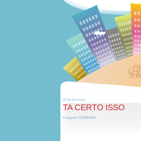
25 de
fevereiro
TA CERTO ISSO
Categoria:
CHARADA