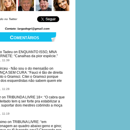
do no Twitter
Contato: largadogri@gmail.com
Comentários
io Tadeu
on
ENQUANTO ISSO, MNA
ERNETE
: “
Canalhas da pior espécie.
”
, 11:39
irceu - Não sou o do mensalão
on
NÇA SEM CURA
: “
Fauci é tão de direita
to o Gramsci. Citei o Gramsci porque
dos esquerdistas não sabem quem ele
, 11:28
r
on
TRIBUNDA LIVRE 18+
: “
O cabra que
deitado tem q ser forte pra estabilizar a
, suportar dois mestres cobrindo a moça
, 11:19
nimo
on
TRIBUNA LIVRE
: “
em
nagem ao quadro abaixo:geno e gino;