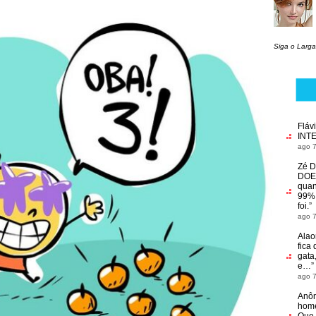
Siga o Larga
Fláv
INT
ago 7
Zé D
DOE
quan
99% 
foi.
”
ago 7
Alao
fica 
gata
e…
”
ago 7
Anô
home