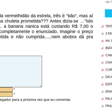
ago 7
 vermelhidão da estrela, três é “bão”, mas aí
a chuleta prometida??? Antes dizia-se …”isto
”, a banana nanica está custando R$ 7,00 o
"EN
 completamente o enunciado, imagine o preço
2 EM
etida e não cumprida…..nem abobra dá pra
AH,
BIZ
CAN
CHA
CUR
DIC
EDI
*
ENG
*
FAL
egador para a próxima vez que eu comentar.
FRA